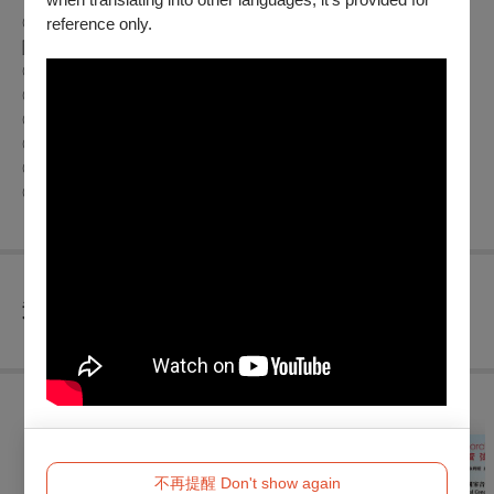
◎
身心障礙人士及陪同者
1
名購票
5
折優待，入場時應出示身心
reference only.
障礙手冊，陪同者與身障者需同時入場
◎
年滿
65
歲以上長者可享
5
折優待，入場時請出示有效證件
◎
兩廳院付費會員
9
折、免費會員
(
廳院青
)9
折
◎
歌劇院付費會員
9
折、免費會員
(
學生卡
)9
折
◎
衛武營付費會員
9
折
◎學生票8折
◎團票10張8折
查看
退換須知
購買此節目的人，也買了...
不再提醒 Don't show again