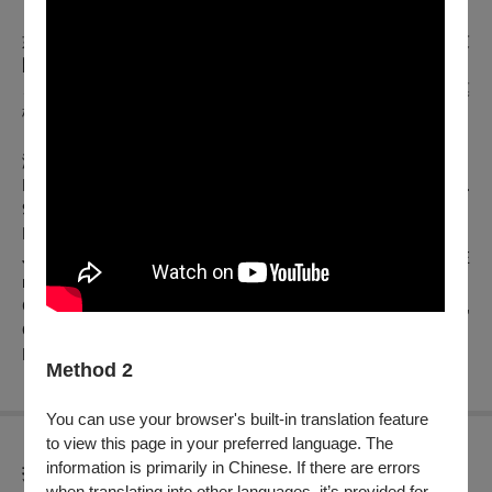
如果你想要在繁忙生活裡，找一個夜晚好好聽音樂、感受朋友
間最單純的熱情，這場音樂會正適合你。
🎶 來坐下來，放鬆聆聽，和我們一起享受音樂最真實的模
樣。
演出曲目：
Robert Schumann: Three Romances for Oboe and Piano, Op.
94
Robert Schumann: Fantasiestücke, Op. 73
Johannes Brahms: Sonata for Cello and Piano, No. 1 in E
minor, Op. 38
Carl Reinecke: Concerto for Flute and Orchestra in D major,
Op. 283
Paul Hindemith: Sonata for Trumpet and Piano
Method 2
You can use your browser's built-in translation feature
to view this page in your preferred language. The
information is primarily in Chinese. If there are errors
折扣方案
when translating into other languages, it’s provided for