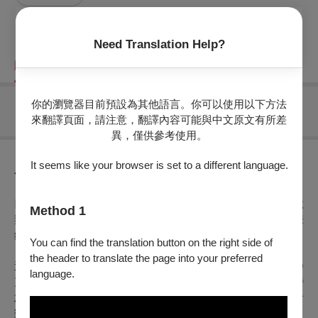
Need Translation Help?
購票資訊
節目介紹
折扣方案
重要須知
你的瀏覽器目前預設為其他語言。你可以使用以下方法
無可售場次
來翻譯頁面，請注意，翻譯內容可能與中文原文有所差
異，僅供參考使用。
It seems like your browser is set to a different language.
節目介紹
四位因為友情而認識的台灣音樂家，決定把日常的笑聲與默
Method 1
契，搬到舞台上化成一場音樂會。沒有目的，也不是為了賺
錢，只是單純想用音樂，把彼此的喜愛和支持分享給更多人。
You can find the translation button on the right side of
the header to translate the page into your preferred
這一晚的曲目很特別，從舒曼與布拉姆斯的浪漫情懷，到藍乃
language.
克的優雅與傳統，再到亨德密特帶來的現代光彩。你會聽見詩
意、感性、典雅，也有俐落的理性。像是一段旅程，帶你在音
樂裡輕鬆穿梭於不同時代。