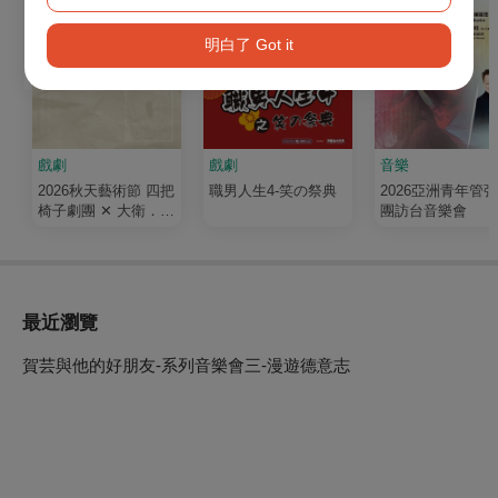
明白了 Got it
戲劇
戲劇
音樂
2026秋天藝術節 四把
職男人生4-笑の祭典
2026亞洲青年管
椅子劇團 ✕ 大衛．吉
團訪台音樂會
塞森《如果我有寫信
給你》
最近瀏覽
賀芸與他的好朋友-系列音樂會三-漫遊德意志