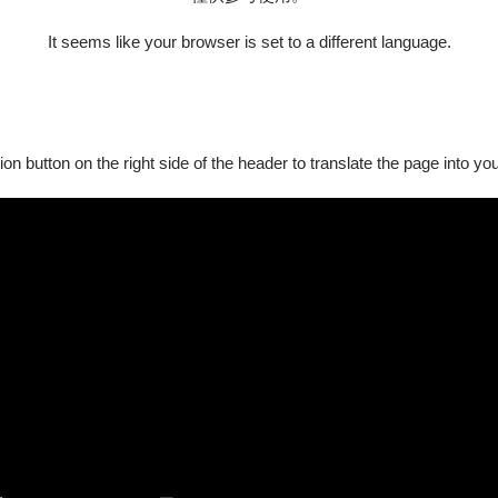
It seems like your browser is set to a different language.
ion button on the right side of the header to translate the page into y