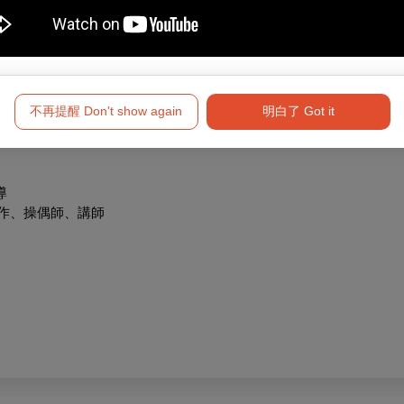
作風格及類型多元，包含文本創作、戲劇小丑、偶戲等。
講座及工作坊講師
偶師
不再提醒 Don't show again
明白了 Got it
導
創作、操偶師、講師