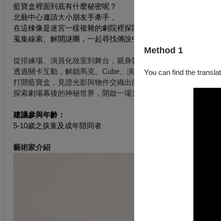
藍寶盒裡面到底有什麼秘密呢？
北藝中心邀請大小朋友手牽手，
在這棟像是迷宮一樣複雜的劇院裡探險，
蒐集線索、解開謎團，一起尋找傳說中的藍寶盒！
Method 1
從排練場、演員化妝室到舞台，親身體驗劇場運作；
透過關卡互動，解鎖馬克、Cube、演員梳化等專業技能；
You can find the translat
打開藍寶盒，見證光影與物件交織出的奇幻魔法。
探索劇場幕後的神秘世界，開啟一場充滿驚喜的沉浸式體驗！
建議參與年齡：
5-10歲之孩童及成年陪同者
藝術家介紹