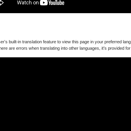
's built-in translation feature to view this page in your preferred lan
there are errors when translating into other languages, it’s provided for