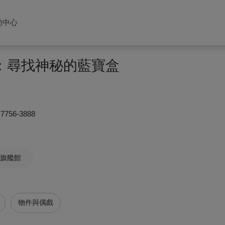
助中心
覽：尋找神秘的藍寶盒
)7756-3888
旗艦館
物件與偶戲