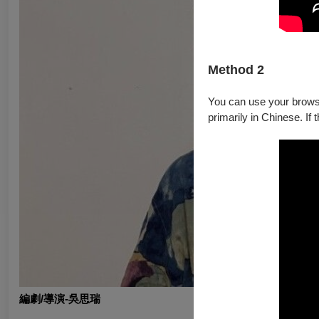
Method 2
You can use your browser
primarily in Chinese. If 
編劇/導演-吳思瑞