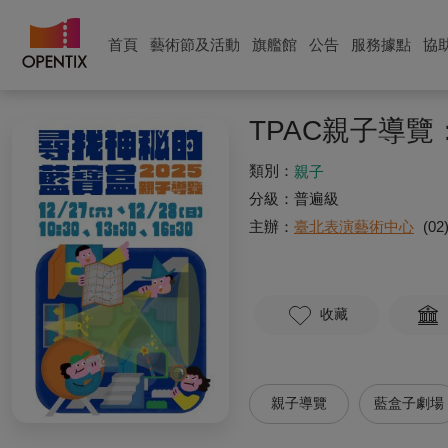
首頁
藝術節及活動
旗艦館
公告
服務據點
協
TPAC親子導
類別：
親子
分級：
普遍級
主辦：
臺北表演藝術中心
(02
收藏
親子導覽
藍盒子劇場