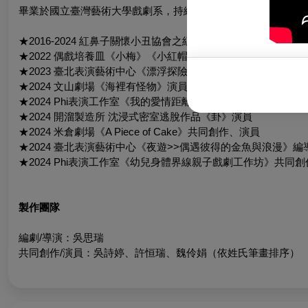
畢業於國立臺灣藝術大學戲劇系，持續進行各類創作嘗試，其創
★2016-2024 紅鼻子關懷小丑協會之紅鼻子醫生演員，亦擔任
★2022 偶戲培養皿《小梅》《小紅帽植物圖鑑》共同創作、操
★2023 臺北表演藝術中心《漂浮探險隊》共同創作、演員
★2024 文山劇場《海裡有怪物》演員
★2024 Phi表演工作室《我的愛情距離》演員
★2024 開溜製造所 沈浸式密室逃脫作品《卦》演員
★2024 米倉劇場《A Piece of Cake》共同創作、演員
★2024 臺北表演藝術中心《夜遊>>偶遇彼得的金魚與浪漫》編
★2024 Phi表演工作室《幼兒身體界線親子戲劇工作坊》共同
製作團隊
編劇/導演：吳思瑞
共同創作/演員：吳詩婷、許恒瑞、魏伶娟（依姓氏筆畫排序）