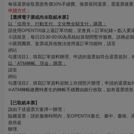
每張退票收取票面售價10%手續費。換票視同退票，需退票後重
申請方式：
【選擇電子票或尚未取紙本票】
以「信用卡、行動支付、文化幣全額支付」購票：
請使用OPENTIX線上退訂單功能，至會員＞訂單紀錄＞點入
※請留意，每日23:30-00:00為系統結算期間暫停服務。請務
※購買團票、套票或其他無法使用退訂單功能時，請至
網站
勾選項目1，填寫訂單資料辦理。申請的退票如符合退票規則，
以「ATM轉帳、現金」購票：
請至
網站
勾選項目2，填寫訂單資料並附上存摺照片辦理，申請的退票如
※ATM轉帳繳費時產生的轉帳手續費由銀行收取，如有退票情
【已取紙本票】
請由下述退票方案擇一辦理：
臨櫃退票：請於服務時間內，至OPENTIX臺北、臺中、臺南、
服務處
辦理。