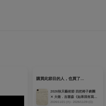
購買此節目的人，也買了...
2026秋天藝術節 四把椅子劇團 
✕ 大衛．吉塞森《如果我有寫信
給你》
2026/11/21 (六) - 2026/11/29 (日)