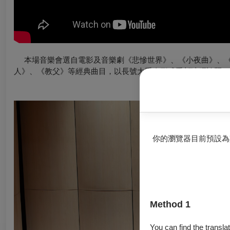
本場音樂會選自電影及音樂劇《悲慘世界》、《小夜曲》、《
人》、《教父》等經典曲目，以長號大重奏形式重新演繹詮釋。
你的瀏覽器目前預設為
Method 1
You can find the translat