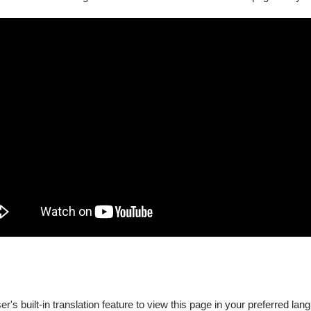
團隊，專門由高雄地區的長號演奏家所組成。這支團隊的成立旨在為長號音樂
's built-in translation feature to view this page in your preferred lan