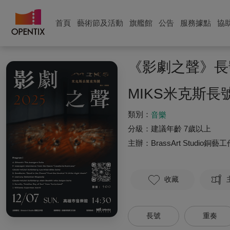
首頁
藝術節及活動
旗艦館
公告
服務據點
協
《影劇之聲》長
MIKS米克斯
類別：
音樂
分級：
建議年齡 7歲以上
主辦：
BrassArt Studio銅藝
收藏
長號
重奏