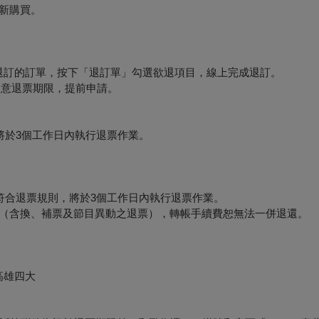
新購買。
要退訂的訂單，按下「退訂單」勾選欲退項目，線上完成退訂。
必留意退票期限，提前申請。
將於3個工作日內執行退票作業。
符合退票規則，將於3個工作日內執行退票作業。
形（含換、補票及節目異動之退票），轉帳手續費恕無法一併退還。
高雄四大