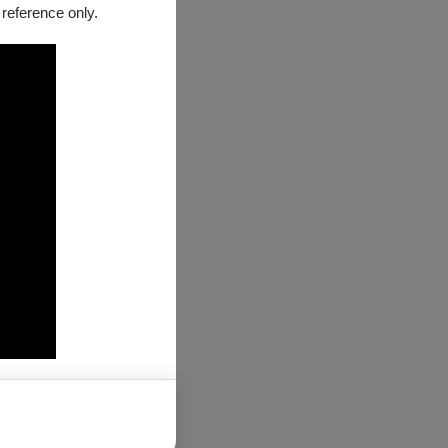
音色和獨特表現
 reference only.
品，並積極探索與
號的獨特魅力。