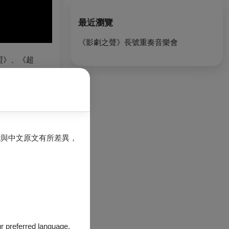
最近瀏覽
《影劇之聲》長號重奏音樂會
盟》、《超
能與中文原文有所差異，
our preferred language.