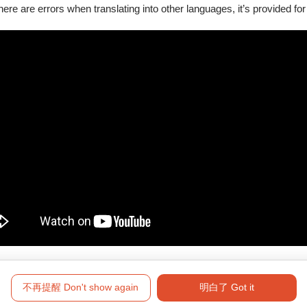
就的專業演奏家，他們擁有豐富的演出經驗，並擅長將長號的多樣
there are errors when translating into other languages, it’s provided for
統與創新，特別注重將長號在不同音樂樂派的表現，從古典到現代作
發展，並通過音樂演出、創作和教育活動，讓更多人理解並愛上長
【演出曲目】
ht Music”
不再提醒 Don't show again
明白了 Got it