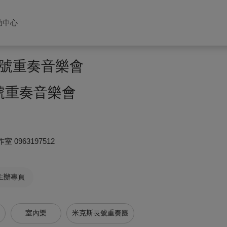
助中心
號重奏音樂會
長號重奏音樂會
工作室
0963197512
主辦專頁
室內樂
米克斯長號重奏團