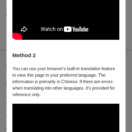
*Joh. Seb. Bach: Partita d moll, BWV 1004 Ciaconna -
——— intermission ———
L. van Beethoven : Sonata No.10 G Dur, Op. 96
The 3rd Act
第三幕
Method 2
折扣方案
You can use your browser's built-in translation feature
to view this page in your preferred language. The
◎身心障礙人士及陪同者1名購票5折優待，入場時應出示身心
information is primarily in Chinese. If there are errors
障礙手冊，陪同者與身障者需同時入場
when translating into other languages, it’s provided for
◎兩廳院付費會員9折、免費會員(廳院青)9折
reference only.
◎團體票。10張以上團體票85折
◎早鳥1/20前7折特惠
◎1/7前輸入優惠代碼65折
◎特殊優惠洽0921-887-077林老師
◎憑本場票根享［花蓮莫內花園咖啡農莊］
特惠專案：www.monetgarden.com.tw音樂會當天每票可兌換