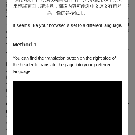
許多愛樂者未能購票一睹大師風采。2026將再登場，以回饋樂
來翻譯頁面，請注意，翻譯內容可能與中文原文有所差
迷朋友們的熱情及支持。
異，僅供參考使用。
Vesselin
是位童心未泯的音樂家，每每希望所舉辦的音樂會不
僅是音樂上的享受，在曲目的設計也倍具巧思。照例The 3rd
It seems like your browser is set to a different language.
Act不會呈現在節目冊上，讓觀眾充滿想像空間，像是猜燈謎
一樣，到演出那一刻一刻才揭曉謎底。除此之外，本場音樂會
大師將Bach與其仰慕者的曲目交錯安排，這將是何種畫面及
Method 1
風情?會擦出什麼火花?節請拭目以待!邀請觀眾們一起品味"好
音樂"!
You can find the translation button on the right side of
Program
曲目
the header to translate the page into your preferred
Joh. Seb. Bach and Admirers
language.
巴哈與仰慕者
*Joh. Seb. Bach: Partita d moll, BWV 1004 Allemanda
Mendelssohn - Auf dem Flügel des Gesangs
*Joh. Seb. Bach: Partita d moll, BWV 1004 Corrente
Gérardo Herman Matos Rodriguez:La cumparsita ,The Little
parade
*Joh. Seb. Bach: Partita d moll, BWV 1004 Sarabanda
Schubert - Ständchen. Leise flehen meine Lieder
*Joh. Seb. Bach: Partita d moll, BWV 1004 Giga