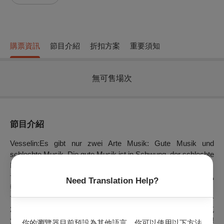
購票資訊
節目介紹
折扣方案
重要須知
無可售場次
節目介紹
Vesselin:Es gibt nur zwei Arte Musik: Gute Musik und
schlechte Musik. Die gute Musik ist in Schwung, der schlechte
Musik wohnt kein Schwung inne.
音樂只有兩種：好音樂和壞音樂。好音樂有氣勢，壞音樂沒氣
Need Translation Help?
勢。
前維也納愛樂管絃樂團首席VESSELIN Paraschkevov，將於
2026年3月再度受邀來台演出。VESSELIN熱愛音樂藝術並充
滿哲學思想與正能量。在過去場場票房爆滿，掌聲不絕於耳!
你的瀏覽器目前預設為其他語言。你可以使用以下方法