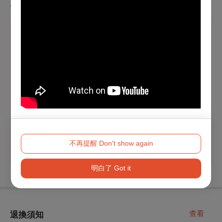
一份耳掛式咖啡
溫馨提醒
【本節目適用文化幣青年席位優惠，提供之場次將顯示專
屬折扣方案】
青年席位僅限於OPENTIX網站與App
使用100點以上文化
幣支付
，席次有限，售完為止。
※
持青年席位票券者，須為符合當年度文化幣發放資
格，並於入場時出示持票者之有效身分證件（身分證或健
保卡），如無法出示相符證件之觀眾，當天現場不開放入
場、亦不進行退／換票。
不再提醒 Don't show again
明白了 Got it
查看
退換須知