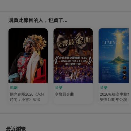
購買此節目的人，也買了...
戲劇
音樂
音樂
國光劇團2026《永恆
交響最金曲
2026板橋高中校
時尚：小雪》演出
樂團18周年公演《
輝 Luminous》
最近瀏覽