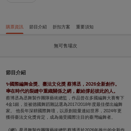
購票資訊
節目介紹
折扣方案
重要須知
無可售場次
節目介紹
✨國際編舞金獎、臺法文化獎 蔡博丞，2026全新創作。
🕸️在時代的裂縫中重織關係之網，獻給撐起彼此的人。
蔡博丞為丞舞製作團隊藝術總監，作品曾在多國編舞大賽奪下
4金1銀，並被德國舞蹈雜誌選為2017/2018年度最佳傑出編舞
家。 他長年深耕國際舞壇，以原創能量連結世界，2024年更
獲得臺法文化獎肯定，成為備受國際注目的臺灣編舞者。
《網》是
丞舞製作團隊藝術總監蔡博丞於2026年推出的全新作