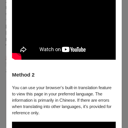
為2017/2018年度最佳傑出編舞家，現為丞舞製作團隊
B.DANCE 藝術總監。2024年獲得台法文化獎。 2014至2019
年，以原創作品向國際舞壇拋出試金石，其多項作品深受國際
青睞，於多國編舞大賽拿下4金1銀之肯定。 近年來戮力深耕
國際市場，以作品向世界投石問路，展現臺灣豐沛的原創力，
同時將所見所聞帶回家鄉，期許以自身為起點，嘗試以多元面
向、新創思維帶領舞團，交織出藝文與社會深度對話的可能
性，用實際的行動，回饋孕育我們的這片土地。
延伸閱讀
飛彈下跳舞，戰爭中織《網》——專訪丞舞製作藝術總監蔡博
丞
Method 2
You can use your browser's built-in translation feature
to view this page in your preferred language. The
information is primarily in Chinese. If there are errors
when translating into other languages, it’s provided for
reference only.