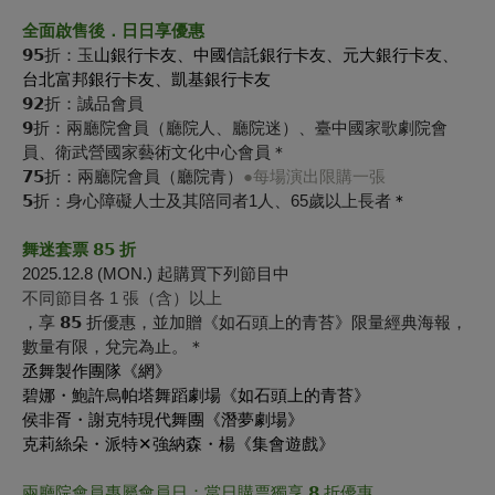
全面啟售後．日日享優惠
𝟵𝟱折：玉
山銀行卡友、中國信託銀行卡友、元大銀行卡友、
台北富邦銀行卡友、凱基銀行卡友
𝟵𝟮折：誠品會員
𝟵折：兩廳院會員（廳院人、廳院迷）、臺中國家歌劇院會
員、衛武營國家藝術文化中心會員＊
𝟳𝟱折：兩廳院會員（廳院青）
●每場演出限購一張
𝟱折：身心障礙人士及其陪同者1人、65歲以上長者
＊
舞迷套票 𝟴𝟱 折
2025.12.8 (MON.) 起購買下列節目中
不同節目各 1 張（含）以上
，享 𝟴𝟱 折優惠，並加贈《如石頭上的青苔》限量經典海報，
數量有限，兌完為止。＊
丞舞製作團隊《網》
碧娜・鮑許烏帕塔舞蹈劇場《如石頭上的青苔》
侯非胥・謝克特現代舞團《潛夢劇場》
克莉絲朵・派特✕強納森・楊《集會遊戲》
兩廳院會員專屬會員日：當日購票獨享
𝟴 折優
惠