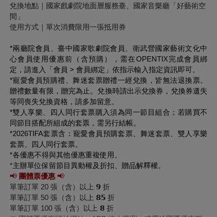
兌換地點｜國家戲劇院地面層服務臺、國家音樂廳「好藝術空
間」
使用方式｜單次消費限用一張抵用券
*兩廳院會員、臺中國家歌劇院會員、衛武營國家藝術文化中
心會員使用優惠前（含預購），需在OPENTIX完成會員綁
定，請進入「會員 > 會員綁定」依指示輸入指定資訊即可。
*寵愛會員預購禮、舞迷套票贈禮一經兌換，皆無法退換票。
贈禮數量有限，贈完為止。兌換時請出示兌換券，兌換券遺失
等同喪失兌換資格，請多加留意。
*雙人享樂、四人同行套票
購入須為同一節目組合；若購買不
同節目搭配所組成的套票，需另行結帳。
*2026TIFA套票含：寵愛會員預購套票、舞迷套票、雙人享樂
套票、四人同行套票。
*各優惠不得與其他優惠重複使用。
*
主辦單位保留節目異動權及折扣、贈品解釋權。
📢
團體票優惠
📢
單筆訂單 20 張（含）以上 𝟵 折
單筆訂單 50 張（含）以上 𝟴𝟱 折
單筆訂單 100 張（含）以上 𝟴 折