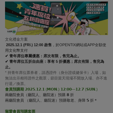
文化禮金方案
2025.12.1 (FRI.) 12:00 啟售
，於OPENTIX網站或APP全額使
用文化幣支付
✔ 青年席位專屬優惠：席次有限，售完為止。
✔ 青年席位五折自由座：享有 5 折優惠；席次有限，售完為
止。
* 持青年席位票券者，請憑證件（身分證或健保卡）入場，如
無法出示相符證件之觀眾，節目當天現場不開放入場、亦不進
行退／換票。
會員預購期
𝟮𝟬𝟮𝟱.𝟭𝟮.𝟭 (𝗠𝗢𝗡.) 𝟭𝟮:𝟬𝟬—𝟭𝟮.𝟳 (𝗦𝗨𝗡.)
兩廳院會員（廳院人、廳院迷）預購 𝟴 折
兩廳院會員 （廳院人、廳院迷）預購敬老、身障 𝟱 折
＊
寵愛會員預購套票