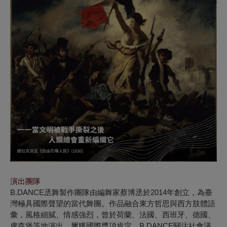
演出團隊
B.DANCE丞舞製作團隊由編舞家蔡博丞於2014年創立，為臺
灣極具國際聲望的當代舞團。作品融合東方哲思與西方肢體語
彙，風格細膩、情感強烈，曾於荷蘭、法國、西班牙、德國、
盧森堡等地演出，屢獲國際獎項肯定。B.DANCE關注社會議