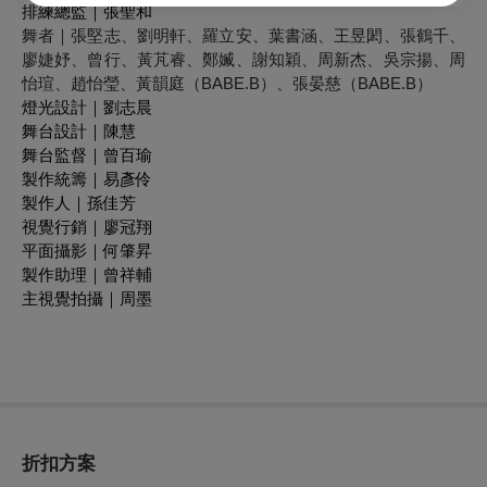
排練總監｜張聖和
舞者｜張堅志、劉明軒、羅立安、葉書涵、王昱閎、張鶴千、
廖婕妤、
曾行
、黃芃睿、鄭媙、謝知穎、周新杰、吳宗揚、周
怡瑄、
趙怡瑩、黃韻庭（BABE.B）、張晏慈（BABE.B）
燈光設計｜劉志晨
舞台設計｜陳慧
舞台監督｜曾百瑜
製作統籌｜易彥伶
製作人｜孫佳芳
視覺行銷｜廖冠翔
平面攝影｜何肇昇
製作助理｜曾祥輔
主視覺拍攝｜周墨
折扣方案