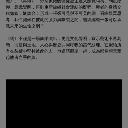
縫》、《再織》，分別象徵個體從誕生走入關係糾葛、制度壓
抑、意識覺醒，再到重新編織社會連結的歷程。舞者的身體交
錯如線，於舞台上形成一張張可見與不可見的網，召喚觀眾思
考：我們如何在彼此的張力與斷裂之間，繼續編織一張可以承
載未來的生命之網？
《網》不僅是一場舞蹈演出，更是文化聲明，宣示藝術不再高
懸，而是與土地、人心與歷史共同呼吸的當代紋理。它獻給所
有在裂縫中堅持彼此的人，也邀請觀眾一起，成為那條願意牽
起他者之手的線。