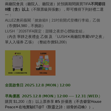
兩廳院會員（廳院人、廳院迷）於預購期間購買
TIFA
不同節目
8檔（含）以上
（不限票級與張數），
即可獲得下列好禮二選
一：
ALLEZ奧莉薇閣「掀旅箱II｜21吋前開式登機行李箱」乙個
（市價$4,980，不挑款）
LUSH「2026TIFA限定：甜睡之夜舒心體驗套組」
（內含 寧靜之夜禮盒 乙個 及 「LUSH✕兩廳院專屬VIP之夜」
單人入場券 乙張）（整組市價$3,200）
全面啟售日
𝟮𝟬𝟮𝟱.𝟭𝟮.𝟴 (𝗠𝗢𝗡.) 𝟭𝟮:𝟬𝟬
早鳥優惠
𝟮𝟬𝟮𝟱.𝟭𝟮.𝟴 (𝗠𝗢𝗡.) 𝟭𝟮:𝟬𝟬 ── 𝟭𝟮.𝟯𝟭 (𝗪𝗘𝗗.)
購買 $1,200（含）以上票券享 𝟴𝟱 折優惠
（不含僻室House
Peace✕在地實驗ET@T《獸靈之詩：頭骨的召喚》）。