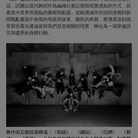
品，試圖以當代舞蹈作為編織社會記憶與現實感知的方式，回
應當今世界所面臨的撕裂與動盪。從歐洲城市街頭的塗鴉到新
聞戰亂畫面中無聲的母親與孩童、難民的奔跑，蔡博丞深刻感
受那些看似遙遠卻與我們息息相關的現實，轉化為一場穿越語
言與疆界的身體行動。
舞作由五個段落構成：《初絲》、《纏結》、《沉網》、《裂