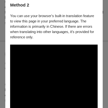
secret about Wan-lu’s birth push her into a marriage that can’t
Method 2
quiet her heart. Produced by Chiung Yao’s Superstar, directed
by Chen Hung-lieh, co-starring Charlie Chin and Chin Han, and
You can use your browser's built-in translation feature
lifted by Fong Fei-fei’s songs,
Cloud of Romance
—a three-
to view this page in your preferred language. The
salon melodrama—was digitally restored in 2017.
information is primarily in Chinese. If there are errors
when translating into other languages, it’s provided for
reference only.
折扣方案
◎ 該場次開演前一小時可至現場櫃檯免費索票，每人限索兩
張，數量有限，索完為止。
※ 如遇12:00前的場次，則於開演前半小時開放索票。
◎ Free tickets available on request at the Info Desk one hour
before the screening. 2 tickets maximum per person. Available
on a first come first serve basis.
※ 30 minutes prior for all screenings before 12:00 pm.