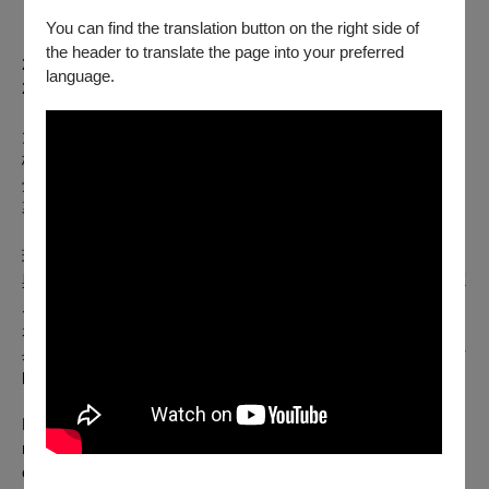
｜
97min
You can find the translation button on the right side of
the header to translate the page into your preferred
2018 義大利遠東影展 Udine Far East FF
language.
2018 金馬奇幻影展 Golden Horse Fantastic FF
大學生段宛露與記者孟樵一見傾心，卻遭母親強烈反對，而青
梅竹馬友嵐始終在一旁守候著她。宛露發現自己為私生女，自
覺不配孟樵，而嫁給友嵐。結婚之後她才明白，故事並未落
幕，真正的抉擇才正要開始。
瓊瑤自組巨星影業首作，標誌其改編作品的第三時期。林青霞
與秦漢、秦祥林唯一同台，奠定1970年代「三廳電影」（客廳
／餐廳／咖啡廳）都會情境的高峰。鳳飛飛演唱的主題曲〈我
是一片雲〉、〈松林的低語〉，強化了情感敘事，也成流行經
典。影片於2017年完成數位修復，重現濾鏡、變焦等當年流行
的視覺語彙，亦使今日觀眾得以從當代視角重讀此片。
Brigitte Lin plays Wan-lu, a student whose instant spark with
reporter Meng-chiao collides with the long devotion of
childhood friend Yu-lan. A domineering mother and a shattering