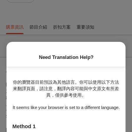
購票資訊
節目介紹
折扣方案
重要須知
無可售場次
Need Translation Help?
節目介紹
你的瀏覽器目前預設為其他語言。你可以使用以下方法
國影電影編號：
M2025_12_22
來翻譯頁面，請注意，翻譯內容可能與中文原文有所差
放映規格：DCP
異，僅供參考使用。
級別：保護級
片長：97分鐘
It seems like your browser is set to a different language.
發音：國語
字幕：中英文
Method 1
陳鴻烈 CHEN Hung-lieh
｜
台灣 Taiwan
｜
1977
｜
DCP
｜
Color