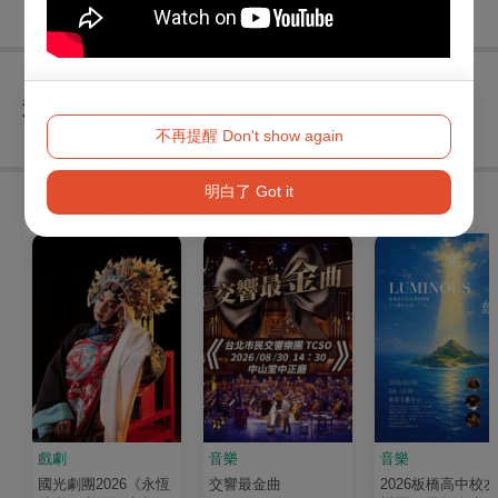
查看
退換須知
不再提醒 Don't show again
明白了 Got it
購買此節目的人，也買了...
戲劇
音樂
音樂
國光劇團2026《永恆
交響最金曲
2026板橋高中校