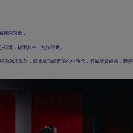
備圓滿還鄉，
心幻境，被困其中，無法歸返。
劇場與幻境的歲末派對，破除眾仙妖們的心中執念，尋回珍貴經書，圓