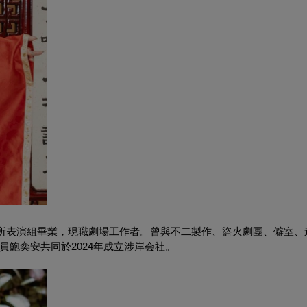
所表演組畢業，現職劇場工作者。曾與不二製作、盜火劇團、僻室、
鮑奕安共同於2024年成立涉岸会社。