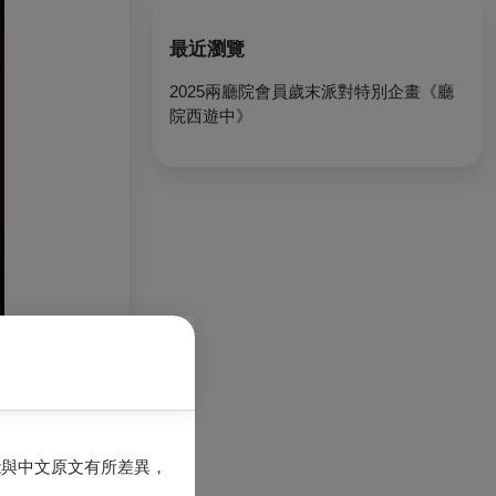
最近瀏覽
2025兩廳院會員歲末派對特別企畫《廳
院西遊中》
能與中文原文有所差異，
想到其中幾本經