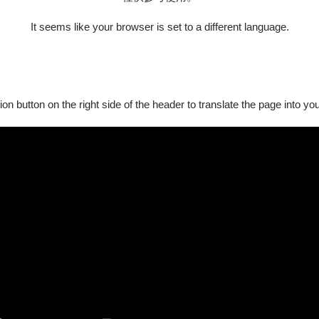
法的計畫因此受阻。
仙妖們的內心幻境，破除他們的執念，將珍貴經書帶回。
It seems like your browser is set to a different language.
有混亂他就焦慮發作，然而他精心編撰的《提法大典》卻遭小妖破壞
的韻律與信任。
ion button on the right side of the header to translate the page into y
姐妹們大放異彩，上演了一檔又一檔高朋滿座精彩節目， 如今的她
采！
真正的「自己」。
聖」的意義。
新郎，卻仍堅信只要意志堅定，就能迎來幸福結局，人美心善的仙女