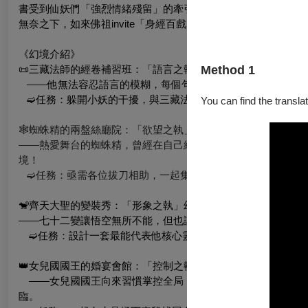
書受到仙妖們「強烈情緒殘留」的牽引，意外離奇消失，回程弘
無奈之下，如來佛祖invite「身經百戲」的你支援前線，走進
《幻境介紹》
Method 1
📜三藏法師的經卷補習班：「語言之執」幻境
——他無法容忍語言的模糊，每個句子都要完美對齊，經文稍
➫任務：躲開小妖的干擾，與三藏法師一起找回對語言與文字
You can find the translat
🕸️蜘蛛精的兩盤絲廳院：「欲望之執」幻境
——熱愛舞台的蜘蛛精，曾經在自己經營的「兩盤絲廳院」中與
境！
➫任務：亟需各位拔刀相助，一起集思廣益，助她找回往日風
🐒齊天大聖的變裝秀：「形象之執」幻境
——七十二變讓悟空無所不能，但也讓他越來越不知道哪個才是
➫任務：設計一套最能代表他核心靈魂的造型，喚回「齊天大
👑女兒國國王的婚宴會館：「控制之執」幻境
——女兒國國王向來習慣掌控全局，她在婚禮現場遲遲等不到
臨。