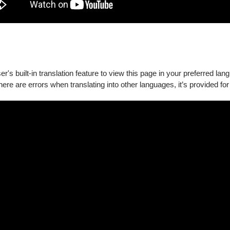
對女王載歌載舞的感情開示！
's built-in translation feature to view this page in your preferred lan
there are errors when translating into other languages, it’s provided for