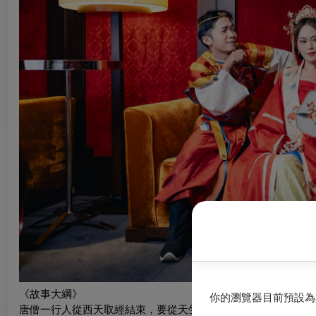
《故事大綱》
你的瀏覽器目前預設為
唐僧一行人從西天取經結束，要從天竺返回大唐開始傳授佛法。