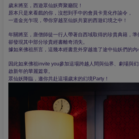
歲末將至，西遊眾仙妖齊聚廳院！
原本只是來看戲的你，沒想到手中的會員卡竟化作諭令，
一道金光乍現，帶你穿越至仙妖共宴的西遊幻境之中！
年關將至，唐僧師徒一行人帶著自西域取得的珍貴典籍，準
卻發現其中部分珍貴經書離奇消失。
據如來佛祖所言，這幾本經書意外穿越進了途中仙妖們的內
因此如來佛祖invite you參加這場跨越人間與仙界、
啟新年的華麗篇章。
眾仙妖降臨，邀你共赴這場歲末的幻境Party！