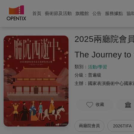
首頁
藝術節及活動
旗艦館
公告
服務據點
協
2025兩廳院
The Journey to
類別：
活動/學習
分級：
普遍級
主辦：
國家表演藝術中心國家
收藏
兩廳院會員
2026TIFA