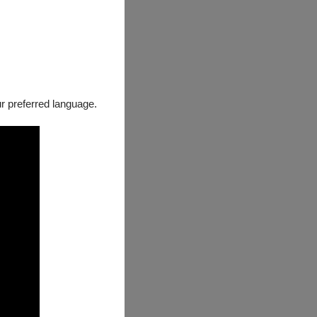
、面目全非。
our preferred language.
卻陷入行銷困
不忍，翩然降