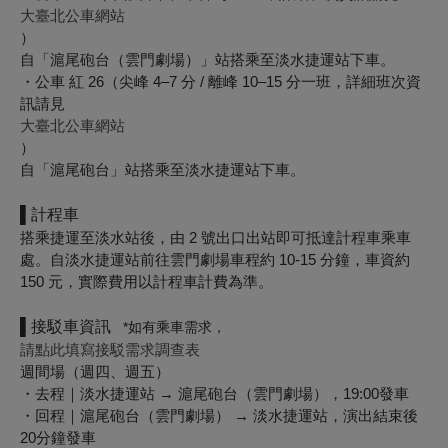
大臺北公車網站
）
自「滬尾砲台（雲門劇場）」站搭乘至淡水捷運站下車。
・公車 紅 26（尖峰 4–7 分 / 離峰 10–15 分一班，詳細班次資
訊請見
大臺北公車網站
）
自「滬尾砲台」站搭乘至淡水捷運站下車。
▌計程車
搭乘捷運至淡水站後，由 2 號出口出站即可抵達計程車乘車
處。自淡水捷運站前往雲門劇場車程約 10-15 分鐘，車資約
150 元，實際費用以計程車計費為準。
▌接駁車資訊
*如有乘車需求
，
請點此填寫接駁需求調查表
週間場（週四、週五）
・去程｜淡水捷運站 → 滬尾砲台（雲門劇場），19:00發車
・回程｜滬尾砲台（雲門劇場） → 淡水捷運站，演出結束後
20分鐘發車