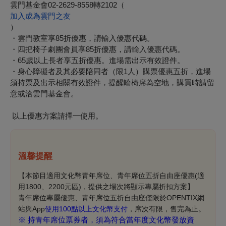
雲門基金會02-2629-8558轉2102（
加入成為雲門之友
）
・雲門教室享85折優惠，請輸入優惠代碼。
・四把椅子劇團會員享85折優惠，請輸入優惠代碼。
・65歲以上長者享五折優惠。進場需出示有效證件。
・身心障礙者及其必要陪同者（限1人）購票優惠五折，進場
須持票及出示相關有效證件，提醒輪椅席為空地，購買時請留
意或洽雲門基金會。
以上優惠方案請擇一使用。
溫馨提醒
【本節目適用文化幣青年席位、青年席位五折自由座優惠(適
用1800、2200元區)，提供之場次將顯示專屬折扣方案】
青年席位專屬優惠、青年席位五折自由座僅限於OPENTIX網
站與App
使用100點以上文化幣支付
，
席次有限，售完為止。
※ 持青年席位票券者，須為符合當年度文化幣發放資