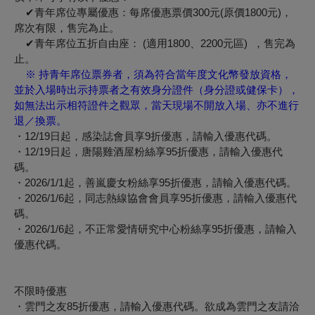
✔青年席位專屬優惠：每席優惠票價300元(原價1800元)，
席次有限，售完為止。
✔青年席位五折自由座： (適用1800、2200元區) ，售完為
止。
※ 持青年席位票券者，須為符合當年度文化幣發放資格，
並於入場時出示持票者之有效身分證件（身分證或健保卡），
如無法出示相符證件之觀眾，當天現場不開放入場、亦不進行
退／換票。
・12/19日起，感染誌會員享9折優惠，請輸入優惠代碼。
・12/19日起，唐陽雞酒屋粉絲享95折優惠，請輸入優惠代
碼。
・2026/1/1起，善嵐慶女粉絲享95折優惠，請輸入優惠代碼。
・2026/1/6起，同志熱線協會會員享95折優惠，請輸入優惠代
碼。
・2026/1/6起，不正常愛情研究中心粉絲享95折優惠，請輸入
優惠代碼。
不限時優惠
・雲門之友85折優惠，請輸入優惠代碼。欲成為雲門之友請洽