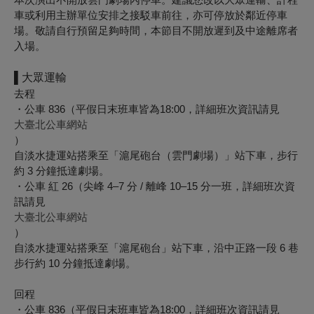
車或利用主辦單位安排之接駁車前往，亦可停放於鄰近停車
場。敬請自行預留足夠時間，本節目不開放遲到及中途離席者
入場。
▌大眾運輸
去程
・公車 836（平假日末班車皆為18:00，詳細班次資訊請見
大臺北公車網站
）
自淡水捷運站搭乘至「滬尾砲台（雲門劇場）」站下車，步行
約 3 分鐘抵達劇場。
・公車 紅 26（尖峰 4–7 分 / 離峰 10–15 分一班，詳細班次資
訊請見
大臺北公車網站
）
自淡水捷運站搭乘至「滬尾砲台」站下車，沿中正路一段 6 巷
步行約 10 分鐘抵達劇場。
回程
・公車 836（平假日末班車皆為18:00，詳細班次資訊請見