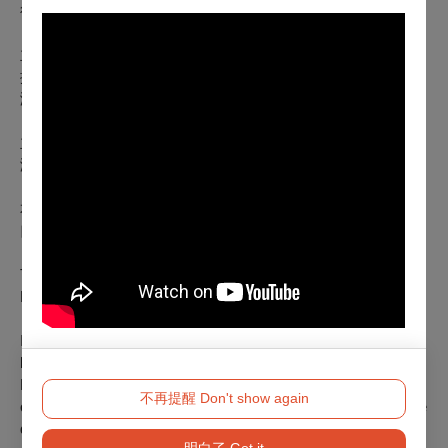
行銷統籌｜燃點娛樂 BPE
主視覺設計｜李銘宸
攝影｜秦大悲
演出影像紀錄｜陳大大國際影業有限公司
主 辦｜雲門劇場
演出製作｜四把椅子劇團
本作品為2017及2019國家兩廳院TIFA委託製作作品
四把椅子劇團為
2025 TAIWAN TOP
演藝團隊
The story starts with the screening of a documentary about
Ma-mi.
In the 90s, MA Tai-xiang (also known as Ma-mi), a person
living with HIV, established a shelter called the Sweet Ma's.
Many patients and volunteers gathered here and supported
不再提醒 Don't show again
one another like family members. Everything was fine until one
day the Sweet Ma's was anonymously reported as a place for
明白了 Got it