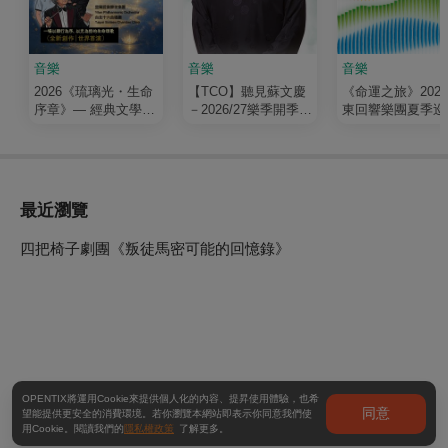
音樂
音樂
音樂
2026《琉璃光・生命
【TCO】聽見蘇文慶
《命運之旅》202
序章》— 經典文學清
－2026/27樂季開季音
東回響樂團夏季巡
唱劇
樂會
最近瀏覽
四把椅子劇團《叛徒馬密可能的回憶錄》
OPENTIX將運用Cookie來提供個人化的內容、提昇使用體驗，也希
同意
望能提供更安全的消費環境。若你瀏覽本網站即表示你同意我們使
用Cookie。閱讀我們的
隱私權政策
了解更多。