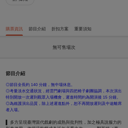
購票資訊
節目介紹
折扣方案
重要須知
無可售場次
節目介紹
◎節目全長約 140 分鐘，無中場休息。
◎考量淡水交通狀況，
經雲門劇場與四把椅子劇團協調，本次演出
特別開放一次遲到觀眾入場機會，遲進時間約為開演後 15 分鐘。
◎為維護演出品質，除上述遲進點外，恕不再開放遲到及中途離席
者入場。
▌ 多⽅呈現臺灣當代戲劇的成熟與批判性，加之極具說服⼒的