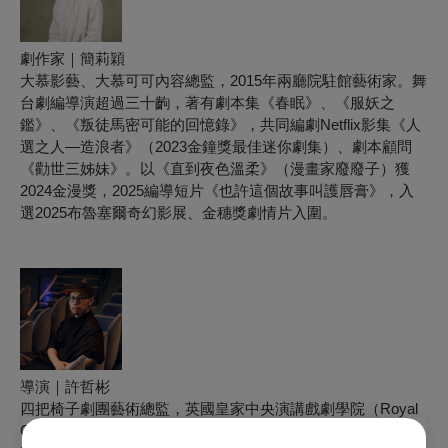
劇作家｜簡莉穎
大慕影藝、大慕可可內容總監，2015年兩廳院駐館藝術家。舞
台劇編導演超過三十齣，著有劇本集《春眠》、《服妖之
鑑》、《叛徒馬密可能的回憶錄》，共同編劇Netflix影集《人
選之人—造浪者》（2023金鐘獎最佳迷你劇集）、劇本顧問
《勸世三姊妹》。以《直到夜色溫柔》（漫畫家廢廢子）獲
2024金漫獎，2025編導短片《也許這個故事叫護唇膏》，入
選2025布魯塞爾奇幻影展、金穗獎劇情片入圍。
導演｜許哲彬
四把椅子劇團藝術總監，英國皇家中央演講戲劇學院（Royal
Central School of Speech and