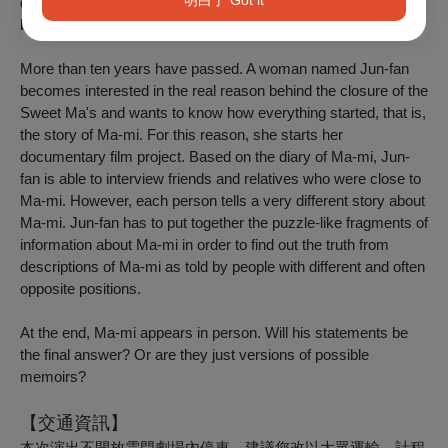
drug parties, which led to the closure of the shelter that used to
be a home for the infected.
More than ten years have passed. A woman named Jun-fan
becomes interested in the real reason behind the closure of the
Sweet Ma's and wants to know how everything started, that is,
the story of Ma-mi. For this reason, she starts her
documentary film project. Based on the diary of Ma-mi, Jun-
fan is able to interview friends and relatives who were close to
Ma-mi. However, each person tells a very different story about
Ma-mi. Jun-fan has to put together the puzzle-like fragments of
information about Ma-mi in order to find out the truth from
descriptions of Ma-mi as told by people with different and often
opposite positions.
At the end, Ma-mi appears in person. Will his statements be
the final answer? Or are they just versions of possible
memoirs?
【交通資訊】
本次演出不開放雲門劇場內停車。建議您改以大眾運輸、計程