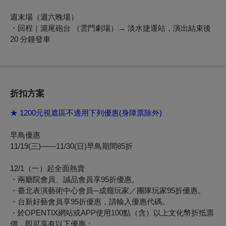
週末場（週六晚場）
・回程｜滬尾砲台 （雲門劇場）→ 淡水捷運站，演出結束後
20 分鐘發車
折扣方案
★ 1200元視遮區不適用下列優惠(身障票除外)
早鳥優惠
11/19(三)——11/30(日)早鳥期間85折
12/1
（一）起全面熱賣
・兩廳院會員、誠品會員享95折優惠。
・臺北表演藝術中心會員─成癮玩家／團隊玩家95折優惠。
・台新好藝會員享95折優惠，請輸入優惠代碼。
於OPENTIX網站或APP使用100點（含）以上文化幣折抵票
・
價，即可享有以下優惠：