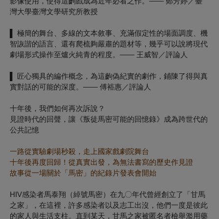
影像使⽤，使得這齣戲成為近年必看之作。—— 鄭芳婷／臺
灣⼤學臺灣⽂學研究所教授
▌ 極簡的舞台、多線的⽂本敘事、充滿假定性的場⾯調度、機
智詼諧的語⾔、還有爬梳夠嚴肅的題材等，幾乎可以說將現代
劇場形式操作⾄爐⽕純⻘的程度。—— 王威智／評論⼈
▌ 匠⼼獨具的編作概念，為這齣偽紀實的劇作，鋪陳了得與真
實對話的可能的深度。—— 傅裕惠／評論⼈
十年後，我們如何再次訴說？
見證時代的回聲，讓《叛徒馬密可能的回憶錄》成為跨世代的
公共記憶
一路從實驗劇場秒殺，走上國家戲劇院舞台
十年後再度回歸！從真實出發，為無法書寫的歷史作見證
故事從一場關於「馬密」的紀錄片發表會開始
HIV感染者馬泰翔（綽號馬密）在九〇年代曾經創立了「甘馬
之家」，在這裡，許多感染者以及志工出沒，他們一度是彼此
的家人與生活支柱。直到某天，甘馬之家被匿名者檢舉濫用藥