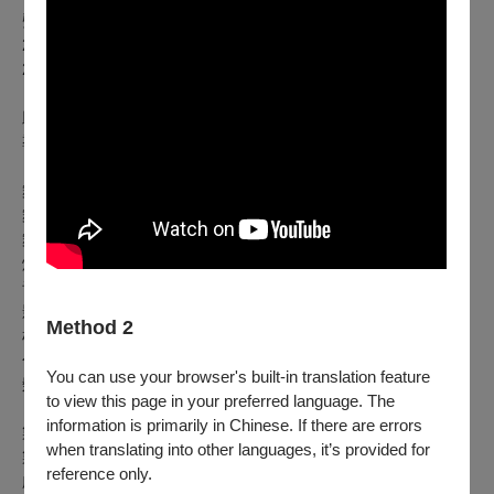
聲音設計｜洪伊俊
2017與2019年首演服裝設計｜李育昇
2017與2019年首演燈光設計｜徐子涵
助理導演｜陳煜典
導演助理｜林瑞恩
舞台監督｜鄧名佑
舞台技術指導｜呂中
舞台設計助理｜楊凱淇
燈光技術指導｜王墉
音響技術指導｜陳宇謙
影像執行｜丁常恩、羅洋
Method 2
梳化統籌、化妝設計執行｜Teddy Cheng
化妝執行｜Adam Chen
You can use your browser's built-in translation feature
髮型設計執行｜Sarah Wu
to view this page in your preferred language. The
information is primarily in Chinese. If there are errors
製作總監｜蘇志鵬
when translating into other languages, it’s provided for
製作人｜吳可雲
reference only.
劇團行政｜陳怡陵