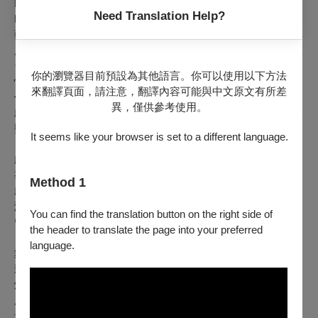
Drama）劇場創作碩士（MA in Advanced Theatre
Need Translation Help?
Practice），國立臺北藝術大學戲劇學系專任講師，2025臺南
藝術節共同策展人。曾獲選為PAR表演藝術雜誌2021戲劇類年
度人物、2022年雲門創計畫受獎助者。劇場導演作品光譜涵蓋
台灣原創、在地轉譯、通俗娛樂、嚴肅議題等面向，以「集體
你的瀏覽器目前預設為其他語言。你可以使用以下方法
性」為創作宗旨，聚焦於文本為核心的「新寫實」美學；多部
來翻譯頁面，請注意，翻譯內容可能與中文原文有所差
作品曾提名入圍台新藝術獎，並以《太陽》獲得第一屆臺北戲
異，僅供參考使用。
劇獎最佳導演獎，亦獲2025年臺北表演藝術中心點亮劇場發展
獎助計畫支持。
It seems like your browser is set to a different language.
劇作家｜簡莉穎
導演｜許哲彬
Method 1
劇本顧問｜吳政翰
演員｜王安琪、王肇陽、竺定誼、林子恆、林家麒、高右恬、
You can find the translation button on the right side of
曾歆雁、陳以恩、廖威迪、廖原慶
the header to translate the page into your preferred
language.
舞台設計｜李柏霖
影像設計｜王正源
燈光設計｜陳冠霖
服裝設計｜范玉霖
音樂設計｜柯智豪