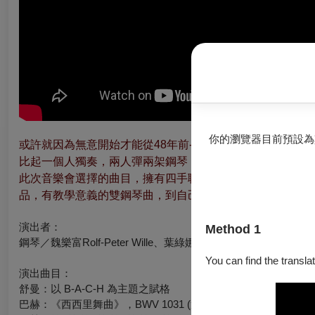
你的瀏覽器目前預設為
或許就因為 無意開始才能從48年前-完全無人彈奏雙鋼琴的
比起一個人獨奏，兩人彈兩架鋼琴，四隻手的可能性真是自
此次音樂會選擇的曲目，擁有四手聯彈·雙鋼琴創作的各種
品，有教學意義的雙鋼琴曲，到自己創作爲預置鋼琴和鋼琴
演出者
：
Method 1
鋼琴／魏樂富Rolf-Peter Wille、葉綠娜
You can find the translat
演出曲目：
舒曼：以 B-A-C-H 為主題之賦格
巴赫：《西西里舞曲》，BWV 1031 (邁爾改編為雙鋼琴)