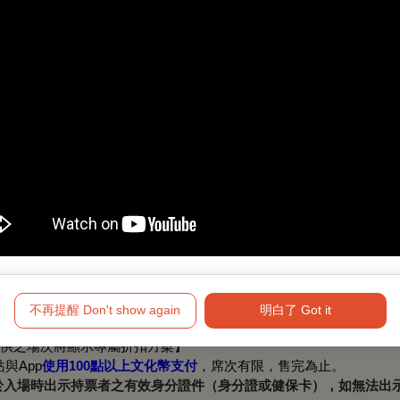
障礙手冊，陪同者與身障者需同時入場
年專屬席位（需搭配使用文化幣至少折抵100元以上使用
用）
不再提醒 Don't show again
明白了 Got it
供之場次將顯示專屬折扣方案】
與App
使用100點以上文化幣支付
，席次有限，售完為止。
於入場時出示持票者之有效身分證件（身分證或健保卡），如無法出