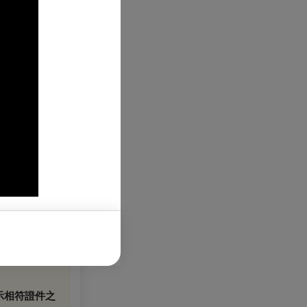
）
示相符證件之