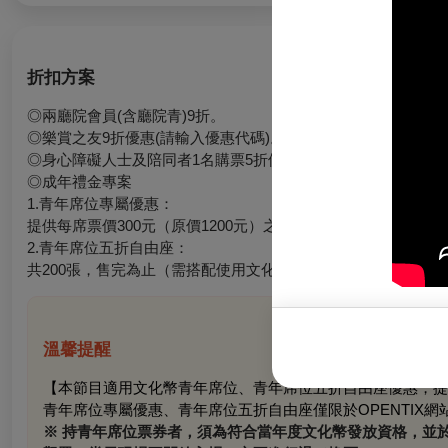
折扣方案
◎兩廳院會員(含廳院青)9折。
◎樂賞之友9折優惠(請輸入優惠代碼)。
◎
身心障礙人士及陪同者1名購票5折優待，入場時應出示身心
◎
成年禮金專案
1.青年席位專屬優惠：
提供每席票價300元（原價1200元）之限量青
2.青年席位五折自由座：
共200張，售完為止（需搭配使用文化幣至少折抵100元以上使
溫馨提醒
【本節目適用文化幣青年席位、青年席位五折自由座優惠，提
青年席位專屬優惠、青年席位五折自由座僅限於OPENTIX網站
※ 持青年席位票券者，須為符合當年度文化幣發放資格，並