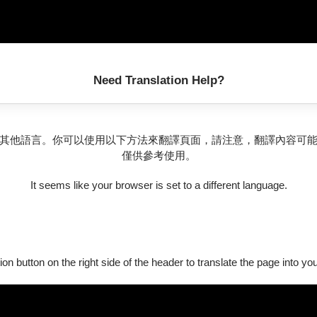
Need Translation Help?
其他語言。你可以使用以下方法來翻譯頁面，請注意，翻譯內容可
時空持續不停至今⋯
僅供參考使用。
由多樣許多。
特性，像榕樹似的多枝多根⋯從原創作品到從其他樂器，管絃樂
It seems like your browser is set to a different language.
的《青春舞曲》，每首樂曲都有深遠的意義⋯
ion button on the right side of the header to translate the page into y