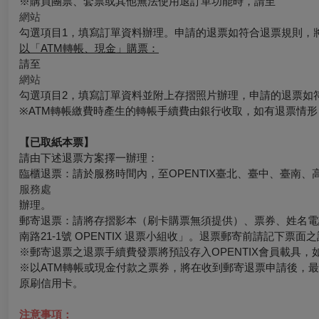
※購買團票、套票或其他無法使用退訂單功能時，請至
網站
勾選項目1，填寫訂單資料辦理。申請的退票如符合退票規則，
以「ATM轉帳、現金」購票：
請至
網站
勾選項目2，填寫訂單資料並附上存摺照片辦理，申請的退票如
※ATM轉帳繳費時產生的轉帳手續費由銀行收取，如有退票情
【已取紙本票】
請由下述退票方案擇一辦理：
臨櫃退票：請於服務時間內，至OPENTIX臺北、臺中、臺南、
服務處
辦理。
郵寄退票：請將存摺影本（刷卡購票無須提供）、票券、姓名電話
南路21-1號 OPENTIX 退票小組收」。退票郵寄前請記下
※郵寄退票之退票手續費發票將預設存入OPENTIX會員載具，如有其
※以ATM轉帳或現金付款之票券，將在收到郵寄退票申請後，
原刷信用卡。
注意事項：