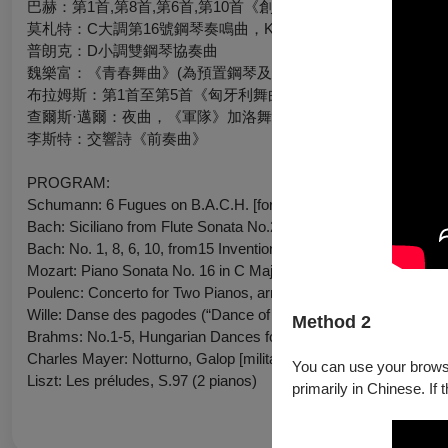
巴赫：第1首,第8首,第6首,第10首《創意曲》，BWV 772-786
莫札特：C大調第16號鋼琴奏鳴曲，K.545 (葛利格改編為雙鋼琴
普朗克：D小調雙鋼琴協奏曲
魏樂富：《青春舞曲》(為預置鋼琴及鋼琴)
布拉姆斯：第1首至第5首《匈牙利舞曲》
查爾斯·邁爾：夜曲，《軍隊》加洛舞曲，作品117
李斯特：交響詩《前奏曲》
PROGRAM:
Schumann: 6 Fugues on B.A.C.H. [for organ]: No.1 in B-Flat Maj
Bach: Siciliano from Flute Sonata No.2, BWV 1031, arr. for 2 p.'
Bach: No. 1, 8, 6, 10, from15 Inventions, BWV 772-786, arr. for 2
Mozart: Piano Sonata No. 16 in C Major, K.545, arr. for 2 p.'s by
Poulenc: Concerto for Two Pianos, arr. for two pianos
Wille: Danse des pagodes (“Dance of Youth”) for p.+ prepared p.
Method 2
Brahms: No.1-5, Hungarian Dances for p. 4 hands
Charles Mayer: Notturno, Galop [militaire], Op.117 (4 hands)
You can use your browser
Liszt: Les préludes, S.97 (2 pianos)
primarily in Chinese. If 