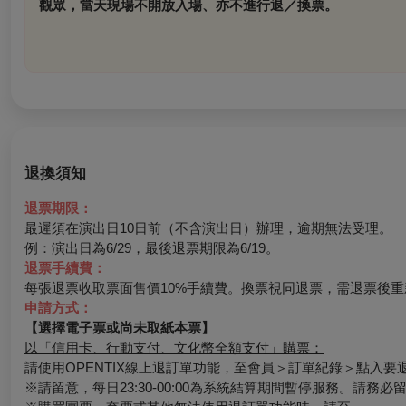
觀眾，當天現場不開放入場、亦不進行退／換票。
退換須知
退票期限：
最遲須在演出日10日前（不含演出日）辦理，逾期無法受理。
例：演出日為6/29，最後退票期限為6/19。
退票手續費：
每張退票收取票面售價10%手續費。換票視同退票，需退票後重
申請方式：
【選擇電子票或尚未取紙本票】
以「信用卡、行動支付、文化幣全額支付」購票：
請使用OPENTIX線上退訂單功能，至會員＞訂單紀錄＞點入
※請留意，每日23:30-00:00為系統結算期間暫停服務。請務