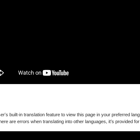
 為雙鋼琴改編版本
)
or
s by Guy Maier
 p.'s by Louis Victor Saar
 Grieg
 (2 pianos)
's built-in translation feature to view this page in your preferred lan
there are errors when translating into other languages, it’s provided for