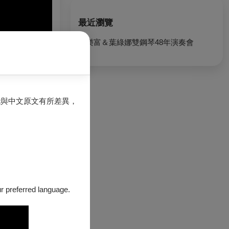
最近瀏覽
魏樂富＆葉綠娜雙鋼琴48年演奏會
能與中文原文有所差異，
創作改編成的作
our preferred language.