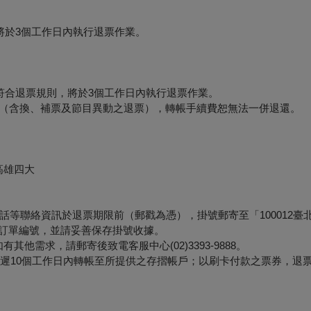
將於3個工作日內執行退票作業。
符合退票規則，將於3個工作日內執行退票作業。
形（含換、補票及節目異動之退票），轉帳手續費恕無法一併退還。
高雄四大
等聯絡資訊於退票期限前（郵戳為憑），掛號郵寄至「100012臺
票面之訂單編號，並請妥善保存掛號收據。
他需求，請郵寄後致電客服中心(02)3393-9888。
最遲10個工作日內轉帳至所提供之存摺帳戶；以刷卡付款之票券，退