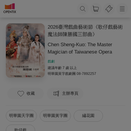
2026臺灣戲曲藝術節《歌仔戲藝術
魔法師陳勝國三部曲》
Chen Sheng-Kuo: The Master
Magician of Taiwanese Opera
戲劇
建議年齡 7 歲 以上
明華園黃字戲劇團
08-7892257
收藏
主辦專頁
明華園天字團
明華園黃字團
繡花園
歌仔戲