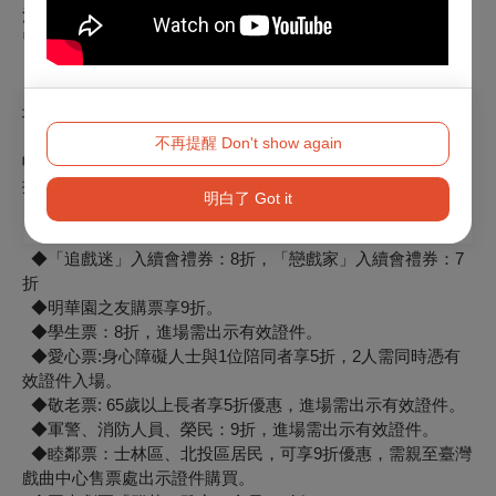
清》＋《戲曲拼盤——絕愛・無雙》＋《偶戲廟口
樂園》」
新
皆至少各1張，不限場次，享5折優惠，售完為止。
◆嚴選套票：任選3檔以上（至少包含1檔《看•見沈清》或
《戲曲拼盤——絕愛・無雙》或《偶
口新樂園》），不限
戲廟
場次，享7折優惠，售完為止。
◆凡購買套票即可獲得2026臺灣戲曲藝術節「一袋代代傳」
不再提醒 Don't show again
帆布袋乙份，贈品可於2026/4/1起至臺灣戲曲中心售票處憑兌
換券領取，送完為止。
明白了 Got it
◆「戀戲家」：8折，「追戲迷」：9折
◆「戀戲家」電子生日禮券：5折。
◆「追戲迷」入續會禮券：8折，「戀戲家」入續會禮券：7
折
◆明華園之友購票享9折。
◆學生票：8折，進場需出示有效證件。
◆愛心票:身心障礙人士與1位陪同者享5折，2人需同時憑有
效證件入場。
◆敬老票: 65歲以上長者享5折優惠，進場需出示有效證件。
◆軍警、消防人員、榮民：9折，進場需出示有效證件。
◆睦鄰票：士林區、北投區居民，可享9折優惠，需親至臺灣
戲曲中心售票處出示證件購買。