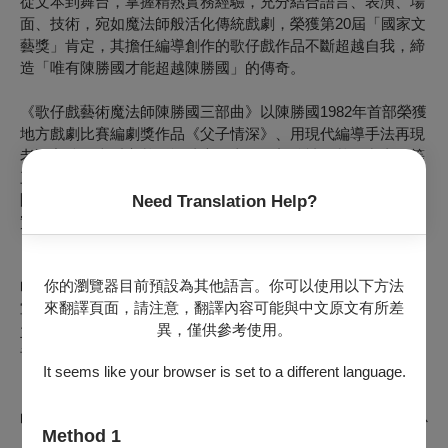
從文本到舞台，掌握精熟實務經驗，充分結合語言、表演、場
面、技術，宛如魔法師般活化傳統戲劇，榮獲第20屆「國家文
藝獎」肯定，其擔任編導創作的歌仔戲作品不斷超越自我，締
造「唯有陳勝國才能超越陳勝國」的傳奇。
《歌仔戲藝術魔法師陳勝國三部曲》以陳勝國1982年首部榮獲
地方戲劇比賽編劇獎作品《父子情深》、用現代編導手法再現
老團主陳明吉看家戲《酒醉賣江山》、新編神仙戲《崑崙》等
三部大戲，分別由明華園藝術家族第三代「天字團」、「黃字
團」及「繡花園」接力演出，藉以展現歌仔戲藝術魔法師創作
Need Translation Help?
實力。
【首部曲】
你的瀏覽器目前預設為其他語言。你可以使用以下方法
明華園天字戲劇團《父子情深》(1982全國地方戲劇比賽總冠
來翻譯頁面，請注意，翻譯內容可能與中文原文有所差
軍、編導獎)
異，僅供參考使用。
主演 |
陳昭香、陳麗巧、陳昭錦、陳進興、孫詩雯、吳奕萱
音樂設計 | 吳祐弦
It seems like your browser is set to a different language.
【二部曲­­】
明華園黃字戲劇團《酒醉賣江山》(2018 國立傳統藝術中心
Method 1
「看家戲再現」)