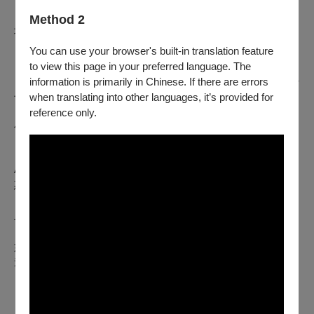
《戲曲拼盤—絕愛・無 雙》或《偶戲廟口
樂園》），不限
新
Method 2
場次，享65折優惠，售完為止。
◆「戀戲家」早鳥：7折，「追戲迷」早鳥：8折
You can use your browser's built-in translation feature
◆「戀戲家」電子生日禮券：5折
to view this page in your preferred language. The
◆「追戲迷」、「戀戲家」早鳥敬老票：5折，限年滿65歲以
information is primarily in Chinese. If there are errors
上長者本人使用，入場時請出示有效證件。
when translating into other languages, it’s provided for
◆「追戲迷」、「戀戲家」早鳥愛心票：5折，限身障者本人
reference only.
及陪同者1人使用，兩人須同時入場並請出示有效證件。
【成年禮金方案】2026/1/2(五) 12:00 起
，於OPENTIX網站或
APP使用100點（含）以上文化幣折抵票價，即可享有以下優
惠：
◆青年席位5折自由座：享有5折優惠，席次有限，售完為
止。
◆持青年席位票券者，請憑證件（身分證或健保卡）入場，
如無法出示相符證件之觀眾，節目當天現場不開放入場、亦不
進行退／換票。
【全面啟售】2026/1/16(五)00:00起
◆大禮包套票：選購「《金銀天狗》上本、下本＋《看•見沈