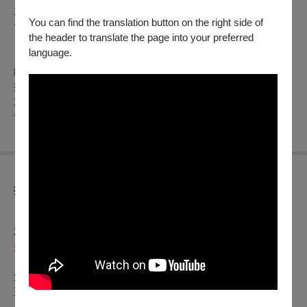
主演 |
翁妙嬅、陳昭婷、陳進興、孫詩雯、陳子豪、晨翎
You can find the translation button on the right side of
音樂設計 | 周騰琳、陳孝駒
the header to translate the page into your preferred
language.
【三部曲】
繡花園戲劇團《崑崙》(2025國立傳統藝術中心「歌仔戲大捙
拚」)
主演 |
董如玲、陳芸楚、陳靖瑋、陳子懿、童婕渝
、
張燕玲
音樂設計 | 姜建興
折扣方案
【會員專屬
早鳥優惠】
2026/1/2(五)12:00~2026/1/15(四)23:59，
僅限「
臺灣戲曲中心付
費會員」購買
◆大禮包套票：選購「《金銀天狗》上本、下本＋《看•見沈
清》＋《戲曲拼盤—絕愛・無雙》+《偶戲廟口
樂園》」皆
新
至少各1張，不限場次，享5折優惠，售完止。
◆嚴選套票：任選3檔以上（至少包含1檔《看•見沈清》或