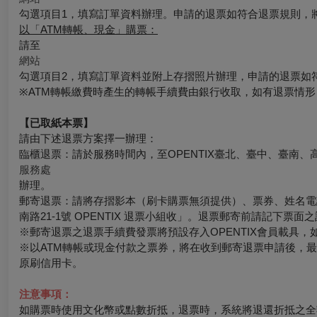
勾選項目1，填寫訂單資料辦理。申請的退票如符合退票規則，
以「ATM轉帳、現金」購票：
請至
網站
勾選項目2，填寫訂單資料並附上存摺照片辦理，申請的退票如
※ATM轉帳繳費時產生的轉帳手續費由銀行收取，如有退票情
【已取紙本票】
請由下述退票方案擇一辦理：
臨櫃退票：請於服務時間內，至OPENTIX臺北、臺中、臺南、
服務處
辦理。
郵寄退票：請將存摺影本（刷卡購票無須提供）、票券、姓名電話
南路21-1號 OPENTIX 退票小組收」。退票郵寄前請記下
※郵寄退票之退票手續費發票將預設存入OPENTIX會員載具，如有其
※以ATM轉帳或現金付款之票券，將在收到郵寄退票申請後，
原刷信用卡。
注意事項：
如購票時使用文化幣或點數折抵，退票時，系統將退還折抵之全