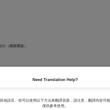
（國樂團版）
品
52
Need Translation Help?
其他語言。你可以使用以下方法來翻譯頁面，請注意，翻譯內容可
由精選場次中任選1檔節目，享7折優惠（以上優惠皆限定為新臺幣500元以上座位區
僅供參考使用。