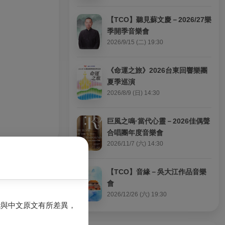
【TCO】聽見蘇文慶－2026/27樂
季開季音樂會
2026/9/15 (二) 19:30
《命運之旅》2026台東回響樂團
夏季巡演
2026/8/9 (日) 14:30
巨風之鳴·當代心靈－2026佳偶聲
合唱團年度音樂會
2026/11/7 (六) 14:30
【TCO】音緣－吳大江作品音樂
會
2026/12/26 (六) 19:30
能與中文原文有所差異，
）