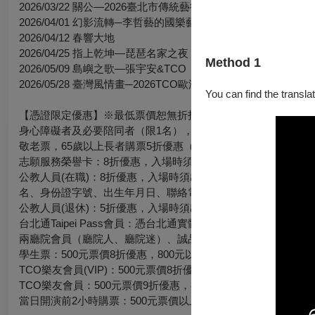
2026/03/22 關公—2026臺北市傳統藝術季開幕音樂會
2026/04/01 幻影流轉─李哲藝的國樂藝想世界
2026/04/12 春響大地
2026/04/25 指上乾坤—琵琶名家之夜
Method 1
2026/05/09 島嶼之歌—張宇安&TCO
2026/05/28 臺灣風情畫─2026TCO歐洲巡演行前音樂會
You can find the translat
【憑證限定優惠】※最低票價恕無折扣
身心障礙者及必要陪同者（限1名），5折優惠 （身心障礙者及
敬老票，65歲以上長者購票5折優惠（含最低票價），入場時須
志願服務榮譽卡
：8折優惠，入場時須出示證件。
公教人員(在職)：8折優惠，入場時須出示證件，並可登錄公務
名、身份證字號、出生年月日、聯絡電話，傳真至(02)2371-9
公教人員(退休)：5折優惠，入場時須出示證件。
台北通Taipei Pass會員：憑台北通實體卡或虛擬卡於
OPENTIX
兩廳院會員
（廳院人、廳院迷）
、誠品會員：9折優惠。
學生票：500元票價8折優惠，800元以上票價7折優惠，入場時
TCO
樂友會員(VIP)：500元票價8折優惠，800元以上票價7折優
TCO
樂友會員：500元票價9折優惠，800元以上票價8折優惠。
當日開演前2小時購票：500元票價以上8折優惠（不限售票端點