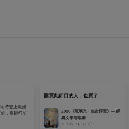
購買此節目的人，也買了...
個同時登上歐洲
2026《琉璃光・生命序章》— 經
苡鈞，舉辦行前
典文學清唱劇
2026/8/17 (一) 19:30