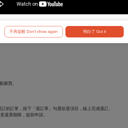
不再提醒 Don't show again
明白了 Got it
新購買。
要退訂的訂單，按下「退訂單」勾選欲退項目，線上完成退訂。
必留意退票期限，提前申請。