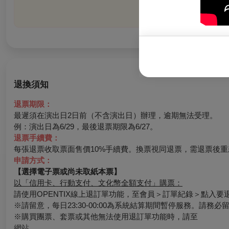
退換須知
退票期限：
最遲須在演出日2日前（不含演出日）辦理，逾期無法受理。
例：演出日為6/29，最後退票期限為6/27。
退票手續費：
每張退票收取票面售價10%手續費。換票視同退票，需退票後重
申請方式：
【選擇電子票或尚未取紙本票】
以「信用卡、行動支付、文化幣全額支付」購票：
請使用OPENTIX線上退訂單功能，至會員＞訂單紀錄＞點入
※請留意，每日23:30-00:00為系統結算期間暫停服務。請務
※購買團票、套票或其他無法使用退訂單功能時，請至
網站