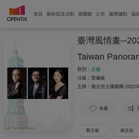
首頁
藝術節及活動
旗艦館
公告
服務據點
協
臺灣風情畫─20
Taiwan Panoram
類別：
音樂
分級：
普遍級
主辦：
臺北市立國樂團
(02)23
收藏
鄭立彬
楊文信