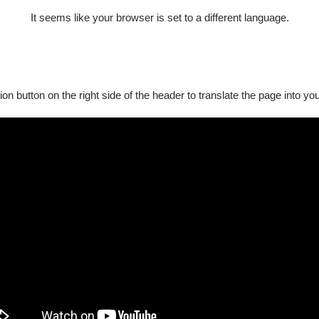
It seems like your browser is set to a different language.
ion button on the right side of the header to translate the page into y
其1名陪同者優惠皆含最低票價）
出示證件。
人員終身學習認證課程時數3小時，請於音樂會結束後10日內，將票
404臺北市立國樂團，以辦理認證登錄。
售票系統實體端點（便利商店除外）購票，每筆訂單9折。
須出示證件。
惠。
）。