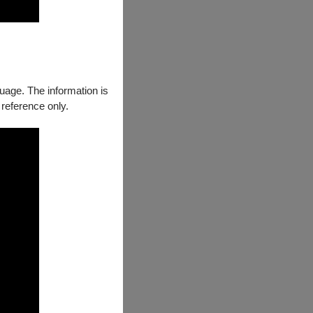
guage. The information is
 reference only.
示相符證件之