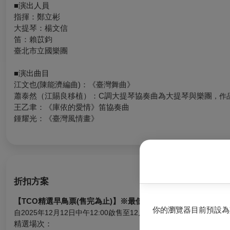
■演出人員
指揮：鄭立彬
大提琴：楊文信
笛：賴苡鈞
臺北市立國樂團
■演出曲目
江文也(陳能濟編曲)：《臺灣舞曲》
蕭泰然（江賜良移植）：
C
調大提琴協奏曲
為大提琴與樂團
，作
王乙聿：《庫依的愛情》笛協奏曲
鍾耀光：《臺灣風情畫》
折扣方案
【TCO精選早鳥票
(售完為止)
】
※最低票價恕無折扣
你的瀏覽器目前預設為
自2025年12月12日中午12:00啟售至12月31日23:59止，
精選場次：