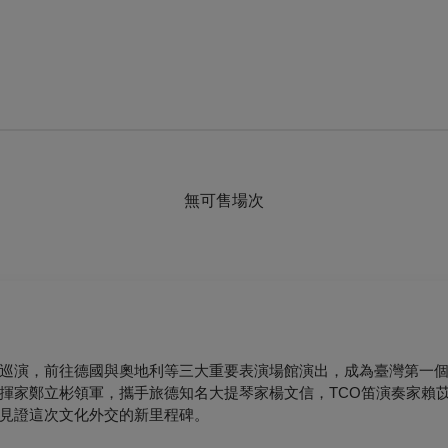
無可售場次
巡演，前往德國與奧地利等三大重要表演場館演出，成為臺灣第一
揮家鄭立彬領軍，攜手旅德知名大提琴家楊文信，TCO笛演奏家賴
見證這次文化外交的新里程碑。