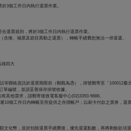
將於3個工作日內執行退票作業。
符合退票規則，將於3個工作日內執行退票作業。
形（含換、補票及節目異動之退票），轉帳手續費恕無法一併退還。
高雄四大
等聯絡資訊於退票期限前（郵戳為憑），掛號郵寄至「100012臺
票面之訂單編號，並請妥善保存掛號收據。
他需求，請郵寄後致電客服中心(02)3393-9888。
最遲10個工作日內轉帳至所提供之存摺帳戶；以刷卡付款之票券，退
額文化幣，並於扣除退票手續費後，優先退還點數，再將剩餘款項