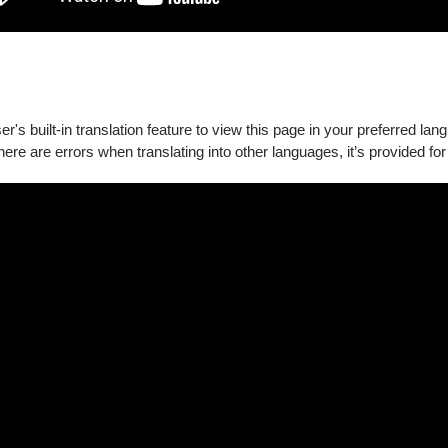
享8折優惠。
's built-in translation feature to view this page in your preferred lan
there are errors when translating into other languages, it’s provided for
X網站與App使用100點以上文化幣支付，席次有限，售完為止。
證件，否則須補票始得入場。
顯示專屬折扣方案】
以上文化幣支付
，席次有限，售完為止。
於入場時出示持票者之有效身分證件（身分證或健保卡），如無法出