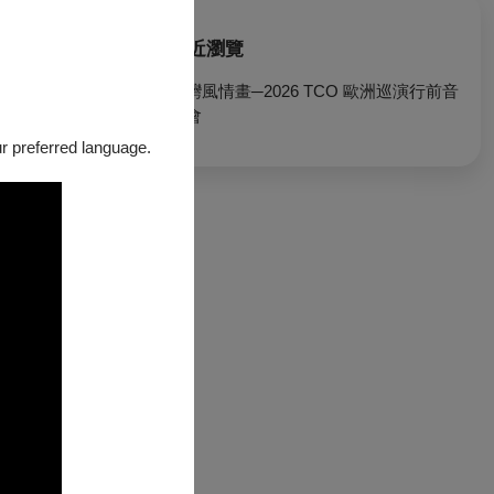
最近瀏覽
臺灣風情畫─2026 TCO 歐洲巡演行前音
樂會
our preferred language.
根掃描連同姓