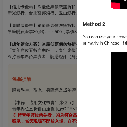
【信用卡優惠】※最低票價恕無折扣
新光銀行、台北富邦銀行、玉山銀行、中國信託銀行卡友：購票
Method 2
【團體票優惠】※最低票價恕無折扣
單筆購買全票30張以上：500元票價8折
You can use your browser
primarily in Chinese. If 
【成年禮金方案】
※最低票價恕無折扣
「青年席位五折自由座」：青年席位五折自由座僅限於OPENTI
※持青年席位票券者，請憑證件（身分證或健保卡）入場
溫馨提醒
購買學生、敬老、身障票及成年禮金方案者，入場請出示有效
【本節目適用文化幣青年席位五折自由座優惠，提供之場次將
青年席位五折自由座僅限於OPENTIX網站與App
使用100點
※ 持青年席位票券者，須為符合當年度文化幣發放資格，並
觀眾，當天現場不開放入場、亦不進行退／換票。