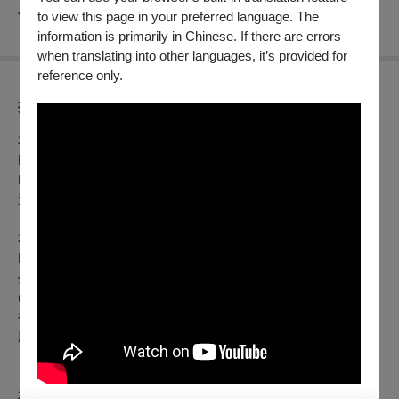
Jean Sibelius: Symphony No. 1 in E minor, Op. 39
to view this page in your preferred language. The
information is primarily in Chinese. If there are errors
when translating into other languages, it’s provided for
reference only.
折扣方案
本節目預購優惠：2026/1/1（四）12:00起～1/3（六）11:59止
NSO之友&愛樂知青享8折、廳院人享8折、廳院迷享8折
NSO之友(身障、敬老身分)、廳院人(身障、敬老身分)、廳院
迷 (身障、敬老身分)享5折
本節目啟售日期：1/3（六）12:00
NSO之友&愛樂知青享9折、廳院人享9折、廳院迷享9折
臺中國家歌劇院會員享9折、臺中國家歌劇院學生會員享75折
(限1張)
衛武營國家藝術文化中心會員9折
廳院青享75折(限1張)
本節目特殊優惠：