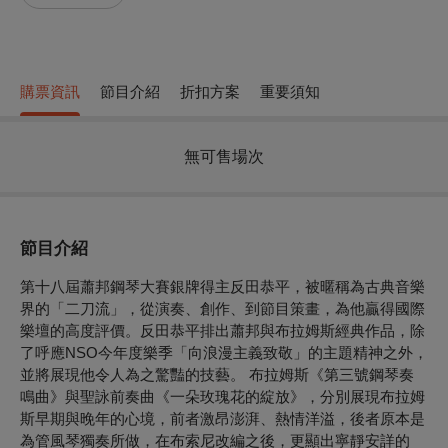
購票資訊
節目介紹
折扣方案
重要須知
無可售場次
節目介紹
第十八屆蕭邦鋼琴大賽銀牌得主反田恭平，被暱稱為古典音樂
界的「二刀流」，從演奏、創作、到節目策畫，為他贏得國際
樂壇的高度評價。反田恭平排出蕭邦與布拉姆斯經典作品，除
了呼應NSO今年度樂季「向浪漫主義致敬」的主題精神之外，
並將展現他令人為之驚豔的技藝。 布拉姆斯《第三號鋼琴奏
鳴曲》與聖詠前奏曲《一朵玫瑰花的綻放》，分別展現布拉姆
斯早期與晚年的心境，前者激昂澎湃、熱情洋溢，後者原本是
為管風琴獨奏所做，在布索尼改編之後，更顯出寧靜安詳的