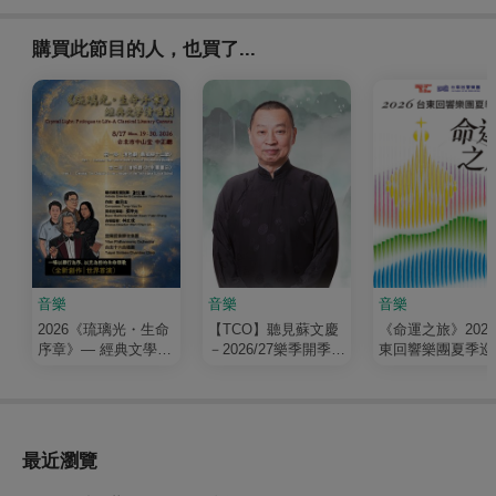
購買此節目的人，也買了...
音樂
音樂
音樂
2026《琉璃光・生命
【TCO】聽見蘇文慶
《命運之旅》202
序章》— 經典文學清
－2026/27樂季開季音
東回響樂團夏季巡
唱劇
樂會
最近瀏覽