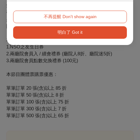
愛樂知青享75折(限1張，本節目開放預購即適用)
敬老票：65歲以上長者享5折(需憑證購票與入場)
不再提醒 Don't show again
身心障礙人士及其必要陪同者(限1人)享5折(入場時請出示身心
障礙手冊，陪同者與身障者需同時入場)
明白了 Got it
本節目適用
1.NSO之友生日券
2.兩廳院會員入 / 續會禮券 (廳院人8折、廳院迷5折)
3.兩廳院會員點數兌換禮券 (100元)
本節目團體票購票優惠：
單筆訂單 20 張(含)以上 85 折
單筆訂單 50 張(含)以上 8 折
單筆訂單 100 張(含)以上 75 折
單筆訂單 300 張(含)以上 7 折
單筆訂單 500 張(含)以上 65 折