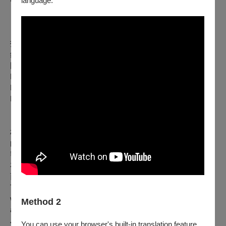
language.
【演出人員】
指揮／大衛．丹茲麥爾
鋼琴／反田恭平
國家交響樂團
David Danzmayr, conductor
Kyohei Sorita, piano
National Symphony Orchestra
【演出作品】
林智文：《來自第五》（樂無界計畫之「一分鐘交響曲作
曲」，世界首演）*樂無界計畫為台積電文教基金會、國家交
響樂團、國立臺北藝術大學共同合作
布拉姆斯：D小調第一號鋼琴協奏曲，作品15
西貝流士：E小調第一號交響曲，作品39
Tabiliah Baliax:
From N.5
(One-minute Symphony Project,
world premiere) *This project is cooperated by TSMC, NSO,
Method 2
and TNUA
Johannes Brahms: Piano Concerto No. 1 in D minor, Op. 15
You can use your browser's built-in translation feature