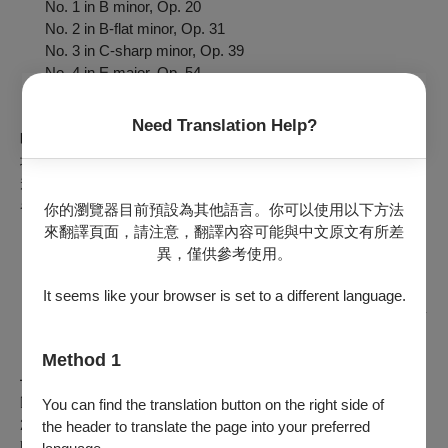
No. 1 in B minor, Op. 20
No. 2 in B-flat minor, Op. 31
No. 3 in C-sharp minor, Op. 39
No. 4 in E major, Op. 54
【演後簽名會】
Need Translation Help?
時間／2026年3月18日 Wed.
地點／國家音樂廳1樓大廳
規則／限簽節目冊或本場演出者專輯，其他物品恕不接受簽
名。
你的瀏覽器目前預設為其他語言。你可以使用以下方法
⑴ 為尊重音樂家與維持秩序，請務必待音樂會全程結束再
來翻譯頁面，請注意，翻譯內容可能與中文原文有所差
前往簽名會。
異，僅供參考使用。
⑵ 每位觀眾僅限簽一件物品，可選擇3/15、3/18節目冊或
演出者專輯，其他物品恕不接受簽名。
It seems like your browser is set to a different language.
⑶ 若須拍照，請提供NSO工作人員您的手機協助留下珍貴
紀錄。
Method 1
━━━━反田恭平系列音樂會 ━━━━
❒ 《極境琴語》丹茲麥爾、反田恭平與NSO
You can find the translation button on the right side of
2026/3/15 Sun. 19:30｜國家音樂廳
the header to translate the page into your preferred
https://www.opentix.life/event/1990316871889547265