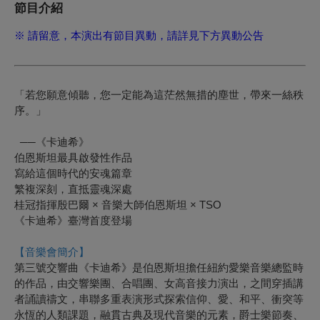
節目介紹
※ 請留意，本演出有節目異動，請詳見下方異動公告
「若您願意傾聽，您一定能為這茫然無措的塵世，帶來一絲秩
序。」
──《卡迪希》
伯恩斯坦最具啟發性作品
寫給這個時代的安魂篇章
繁複深刻，直抵靈魂深處
桂冠指揮殷巴爾 × 音樂大師伯恩斯坦 × TSO
《卡迪希》臺灣首度登場
【音樂會簡介】
第三號交響曲《卡迪希》是伯恩斯坦擔任紐約愛樂音樂總監時
的作品，由交響樂團、合唱團、女高音接力演出，之間穿插講
者誦讀禱文，串聯多重表演形式探索信仰、愛、和平、衝突等
永恆的人類課題，融貫古典及現代音樂的元素，爵士樂節奏、