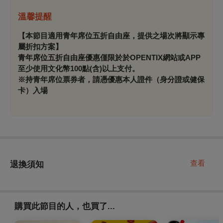
溫馨提醒
【本節目適用
青年席位五折自由座
，提供之場次將顯示專
屬折扣方案】
青年席位五折自由座
優惠僅限於
於OPENTIX網站或APP
至少使用文化幣100點(含)以上支付
。
※持青年席位票券者，請憑優惠本人證件（身分證或健保
卡）入場
查看
退換須知
購買此節目的人，也買了...