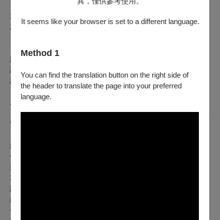
異，僅供參考使用。
於異動公告發佈前之購票觀眾，如因本異動欲退票，自公告日起至
It seems like your browser is set to a different language.
2026
年03月15日
前
，可依以下辦法辦理全額退票：
【電子票或尚未取紙本票】
Method 1
以「信用卡、行動支付、文化幣全額支付」購票：
請使用OPENTIX線上退訂單功能，至會員＞
You can find the translation button on the right side of
訂單紀錄
the header to translate the page into your preferred
＞點入要退訂的訂單，按下「退訂單」勾選欲退項目，線上完
language.
成退訂。
※請留意，每日23:30-00:00為系統結算期間暫停服務。請務必
留意退票期限，提前申請。
※購買團票、套票或無法使用退訂單功能時，請至
網站
勾選項目1，填寫訂單資料辦理。申請的退票如符合退票規
則，將於3個工作日內執行退票作業。
2.
以「ATM轉帳、現金」購票：
請至
網站
勾選項目2，填寫訂單資料並附上存摺照片辦理，申請的退票