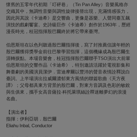
懷舊的五零年代初期「叮砰巷」（Tin Pan Alley）音樂風格亦
交織其中，無調性音樂與調性旋律接替出現，充滿情感張力，
因此與其說《卡迪希》是交響曲，更像是器樂、人聲同臺互飆
演技的戲劇饗宴。史詩級巨作《卡迪希》創作於1963年，歷經
漫長時光，桂冠指揮殷巴爾終於將它帶來臺灣。
伯恩斯坦在以色列聽過殷巴爾指揮後，寫了封推薦信讓年輕的
殷巴爾獲得獎學金前往巴黎學習指揮，這個機緣成為殷巴爾生
涯轉捩點。本場音樂會，桂冠指揮殷巴爾聯手TSO演出大前輩
伯恩斯坦的交響作品《卡迪希》，特別邀請活躍於電視影集和
舞臺劇的美國演員潔伊．雷迪摩爾以豐沛的聲音表情詮釋說白
臺詞。上半場演出拉威爾濃郁東方風情的聯篇歌曲《天方夜
譚》；父母都具東方背景的殷巴爾，對東方音調及色彩的敏銳
與生俱來，攜手女高音
薩拉‧科托萊琪絲
詮釋迷離夢幻的浪漫
名曲。
【演出者】
指揮：伊利亞胡．殷巴爾
Eliahu Inbal, Conductor