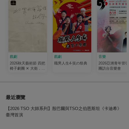
戲劇
戲劇
音樂
2026秋天藝術節 四把
職男人生4-笑の祭典
2026亞洲青年管
椅子劇團 ✕ 大衛．吉
團訪台音樂會
塞森《如果我有寫信
給你》
最近瀏覽
【2026 TSO 大師系列】殷巴爾與TSO之伯恩斯坦《卡迪希》
臺灣首演