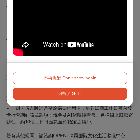
ATM轉帳，V／M／J／AE／AP／GP為刷卡付款，B為向主辦
單位購票票券。
※注意事項
● 如購票時使用文化幣或點數折抵，退票時，系統將退還折
抵之全額文化幣，並於扣除退票手續費後，優先退還點數，再
將剩餘款項退回。特別提醒，如退票時（含換、補票及因節目
異動之退票），抵用之文化幣、點數已逾使用效期，
OPENTIX將無法以任何形式進行返還、展延。
● 退票以票面金額為計算標準，取票所產生之郵寄費、超商
服務費，退票寄回郵資、選擇ATM轉帳付款產生之轉帳手續費
不再提醒 Don't show again
等均不屬於退票費用計算內。
● 原訂單如為線上購買或分銷點購買並有歸戶OPENTIX會
明白了 Got it
員，退票成功後會收到Email通知，你亦可登入OPENTIX訂單
紀錄，查詢訂單狀態。
● 刷卡購票將退票至原購票信用卡，約7-10個工作日可向發
卡行查詢到該筆款項；現金及ATM轉帳購票，選擇線上或郵寄
辦理，約10個工作日匯款至你指定之帳戶。
若有其他疑問，請洽詢OPENTIX兩廳院文化生活客服中心