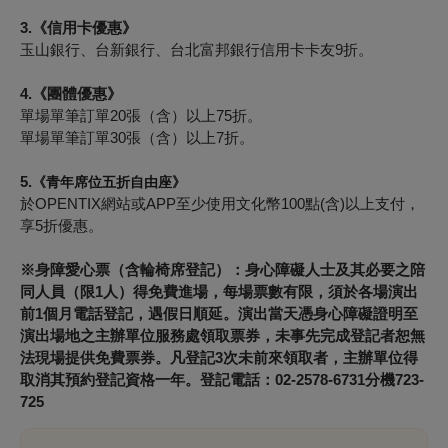
3.
《信用卡優惠》
玉山銀行、台新銀行、台北富邦銀行信用卡卡友
9
折。
4.
《團體優惠》
單場單筆訂單
20
張（含）以上
75
折。
單場單筆訂單
30
張（含）以上
7
折。
5.
《
青年席位五折自由座
》
於OPENTIX網站或APP至少使用文化幣100點(含)以上支付
，
享5折優惠。
※身障愛心票（含輪椅席登記）：身心障礙人士及其必要之陪
同人員（限1人）得免費進場，每場票數有限，須於各場演出
前1個月電話登記，遇假日順延。演出當天憑身心障礙證明至
演出場地之主辦單位服務處領取票券，未事先完成登記者恕無
法現場提供免費票券。凡登記3次未前來領取者，主辦單位得
取消其預約登記資格一年。登記電話：02-2578-6731分機723-
725