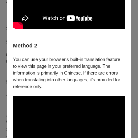
如符合退票規則，將於3個工作日內執行退票作業。
【已取紙本票】
請由下述退票方案擇一辦理：
1.
臨櫃退票
：請於服務時間內，至OPENTIX臺北、臺中、
臺南、高雄四大服務處辦理。
2.
郵寄退票
：請將存摺影本（刷卡購票無須提供）、票券、
姓名電話等聯絡資訊於退票期限前（郵戳為憑），掛號郵寄至
Method 2
「100012臺北市中正區中山南路21-1號 OPENTIX 退票小組
收」。退票郵寄前請記下票面之訂單編號，並請妥善保存掛號
You can use your browser's built-in translation feature
收據。
to view this page in your preferred language. The
information is primarily in Chinese. If there are errors
【向主辦單位購買之有價票券者】
，請洽
TSO秘書室張先生
辦
when translating into other languages, it’s provided for
理，聯絡電話
（
02
）2578-6731#734
reference only.
--------
※如何查詢付款方式：
● 登入OPENTIX＞會員＞訂單紀錄，點入要查詢的訂單編
號內即可查看付款方式。如為文化幣全額支付，付款方式會顯
示「現金 $0 + 文化幣」。
● 票券入場聯，票價旁的英文代號C為現金付款，ATM為