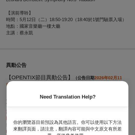
【演前導聆】
時間：5月12日（二）18:50-19:20（18:40於1號門驗票入場）
地點：國家音樂廳一樓大廳
主講：蔡永凱
異動公告
【OPENTIX節目異動公告】
（公告日期
2026年02月11
日
）
Need Translation Help?
原訂於2026
年05月12日（二）19:30
於國家音樂廳演出之【2026
TSO 大師系列】殷巴爾與TSO之伯恩斯坦《卡迪希》臺灣首演，
演出者女高音：瓦妮娜．桑托尼 （Vannina Santoni, Soprano）
因故異動為女高音：薩拉‧科托萊琪絲 （Sara Cortolezzis,
你的瀏覽器目前預設為其他語言。你可以使用以下方法
Soprano），
新增台北愛樂少年及兒童合唱團 （Taipei
來翻譯頁面，請注意，翻譯內容可能與中文原文有所差
Philharmonic Youth and Children’s Choir）。