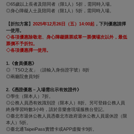
◎65歲以上長者及陪同者（限1人）5折，需同時入場。
◎身心障礙人士及陪同者（限1人）5折，需同時入場。
【折扣方案】
2025
年12月26日（五）14:00
起
，下列優惠請擇
一使用。
◇
各項優惠除敬老、身心障礙購票或單一票價場次以外，最低
票價不予折扣。
◇
各項優惠擇一使用。
1.
《會員優惠》
◎
「
TSO
之友」（請輸入身份證字號）
8
折
◎
兩廳院會員
9
折
2.
《憑證優惠－
入場需出示有效證件》
◎學生（限本人）7折。
◎公務人員憑有效識別證（限本人）8折。另可登錄公務人員
終身學習時數3小時，請於音樂會現場服務台登記。
◎臺北市退休公教人員憑臺北市政府退休公教人員退休證（限
本人）5折。
◎臺北通TaipeiPass實體卡或APP虛擬卡9折。