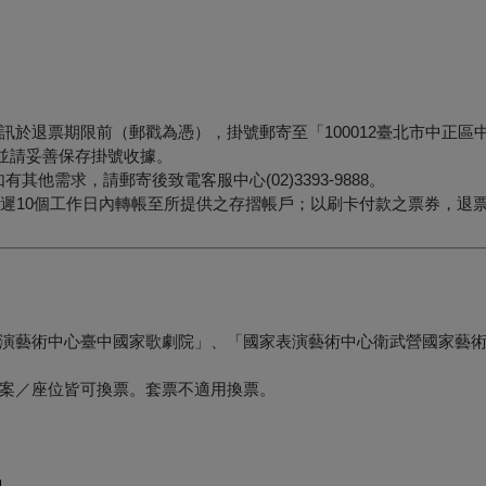
退票期限前（郵戳為憑），掛號郵寄至「100012臺北市中正區中山
，並請妥善保存掛號收據。
他需求，請郵寄後致電客服中心(02)3393-9888。
最遲10個工作日內轉帳至所提供之存摺帳戶；以刷卡付款之票券，退
演藝術中心臺中國家歌劇院」、「國家表演藝術中心衛武營國家藝
案／座位皆可換票。套票不適用換票。
詢。