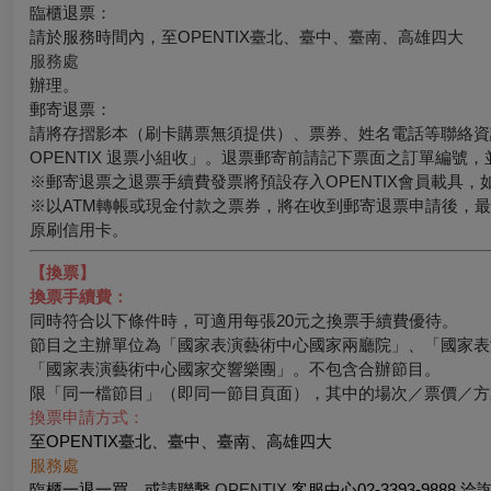
臨櫃退票：
請於服務時間內，至OPENTIX臺北、臺中、臺南、高雄四大
服務處
辦理。
郵寄退票：
請將存摺影本（刷卡購票無須提供）、票券、姓名電話等聯絡資訊於
OPENTIX 退票小組收」。退票郵寄前請記下票面之訂單編號
※郵寄退票之退票手續費發票將預設存入OPENTIX會員載具，如有其
※以ATM轉帳或現金付款之票券，將在收到郵寄退票申請後，
原刷信用卡。
【換票】
換票手續費：
同時符合以下條件時，可適用每張20元之換票手續費優待。
節目之主辦單位為「國家表演藝術中心國家兩廳院」、「國家表
「國家表演藝術中心國家交響樂團」。不包含合辦節目。
限「同一檔節目」（即同一節目頁面），其中的場次／票價／方
換票申請方式：
至OPENTIX臺北、臺中、臺南、高雄四大
服務處
臨櫃一退一買，或請聯繫
OPENTIX
客服中心02-3393-9888 洽