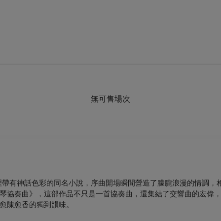
無可售場次
理帶有神話色彩的同名小說，序曲開場瞬間營造了朦朧浪漫的情調，
琴協奏曲》，這部作品不只是一首協奏曲，還集結了交響曲的宏偉
愈陳愈香的獨到韻味。