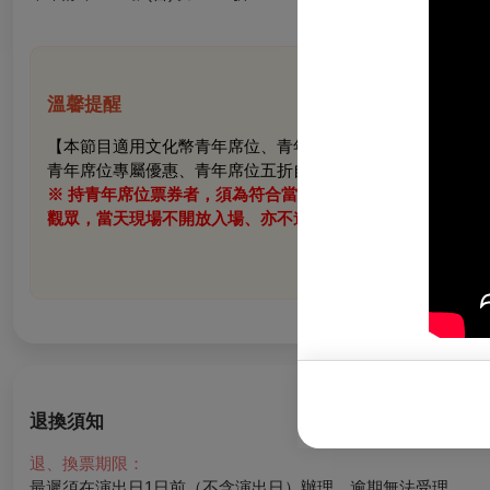
溫馨提醒
【本節目適用文化幣青年席位、青年席位五折自由座優惠，提
青年席位專屬優惠、青年席位五折自由座僅限於OPENTIX網站
※ 持青年席位票券者，須為符合當年度文化幣發放資格，並
觀眾，當天現場不開放入場、亦不進行退／換票。
退換須知
退、換票期限：
最遲須在演出日1日前（不含演出日）辦理，逾期無法受理。