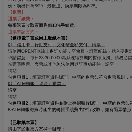
例：演出日為6/29，最後退、換票期限為6/28。
【退票】
退票手續費：
每張退票收取票面售價10%手續費。
退票申請方式：
【選擇電子票或尚未取紙本票】
以「信用卡、行動支付、文化幣全額支付」購票：
請使用OPENTIX線上退訂功能，至會員＞訂單紀錄＞點入要
※請留意，每日23:30-00:00為系統結算期間暫停服務。請務
※購買團票、套票或其他無法使用退訂單功能時，請至
網站
勾選項目1，填寫訂單資料辦理。申請的退票如符合退票規則，
以「ATM轉帳、現金」購票：
請至
網站
勾選項目2，填寫訂單資料並附上存摺照片辦理，申請的退票如
※ATM轉帳繳費時產生的轉帳手續費由銀行收取，如有退票情
【已取紙本票】
請由下述退票方案擇一辦理：