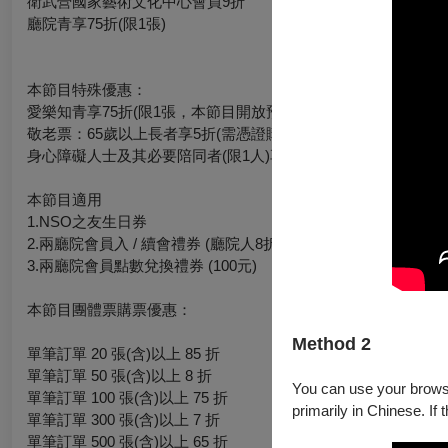
衛武營國家藝術文化中心會員9折
廳院青享75折(限1張)
本節目特殊優惠：
愛樂知青享75折(限1張，本節目開放預購即適用)
敬老票：65歲以上長者享5折(需憑證購票與入場)
身心障礙人士及其必要陪同者(限1人)享5折(入場時請出示身心
本節目適用
1.NSO之友生日券
2.兩廳院會員入 / 續會禮券 (廳院人8折、廳院迷5折)
3.兩廳院會員點數兌換禮券 (100元)
本節目團體票購票優惠：
Method 2
單筆訂單 20 張(含)以上 85 折
單筆訂單 50 張(含)以上 8 折
You can use your browser
單筆訂單 100 張(含)以上 75 折
primarily in Chinese. If 
單筆訂單 300 張(含)以上 7 折
單筆訂單 500 張(含)以上 65 折