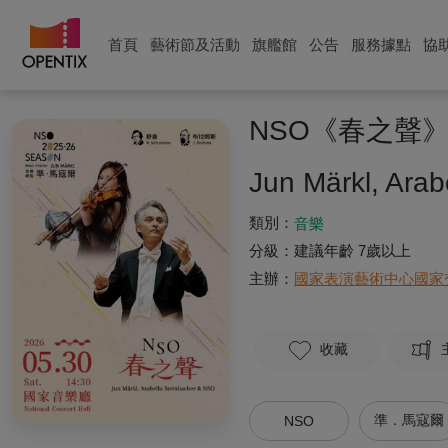
首頁
藝術節及活動
旗艦館
公告
服務據點
協
NSO《春之聲
Jun Märkl, Ara
類別：
音樂
分級：
建議年齡 7歲以上
主辦：
國家表演藝術中心國家
收藏
準．馬寇爾
NSO