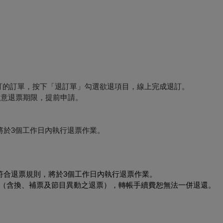
退訂的訂單，按下「退訂單」勾選欲退項目，線上完成退訂。
必留意退票期限，提前申請。
將於3個工作日內執行退票作業。
符合退票規則，將於3個工作日內執行退票作業。
形（含換、補票及節目異動之退票），轉帳手續費恕無法一併退還。