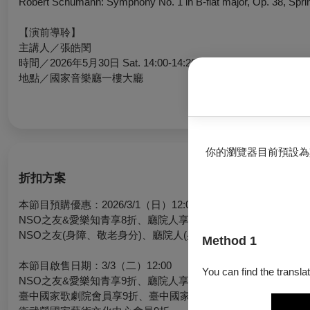
Robert Schumann: Symphony No. 1 in B-flat major, Op. 38,
Spri
【演前導聆】
主講人／張皓閔
時間／2026年5月30日 Sat. 14:00-14:20
地點／國家音樂廳一樓大廳
你的瀏覽器目前預設為
折扣方案
本節目預購優惠：2026/3/1（日）12:00起～3/3（二）11:59止
NSO之友&愛樂知青享8折、廳院人享8折、廳院迷享8折
NSO之友(身障、敬老身分)、廳院人(身障、敬老身分)、廳院迷 
Method 1
本節目啟售日期：3/3（二）12:00
You can find the translat
NSO之友&愛樂知青享9折、廳院人享9折、廳院迷享9折
臺中國家歌劇院會員享9折、臺中國家歌劇院學生會員享75折(限1