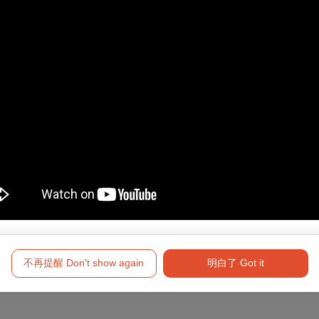
供之場次將顯示專屬折扣方案】
與App
使用100點以上文化幣支付
，席次有限，售完為止。
於入場時出示持票者之有效身分證件（身分證或健保卡），如無法出
不再提醒 Don't show again
明白了 Got it