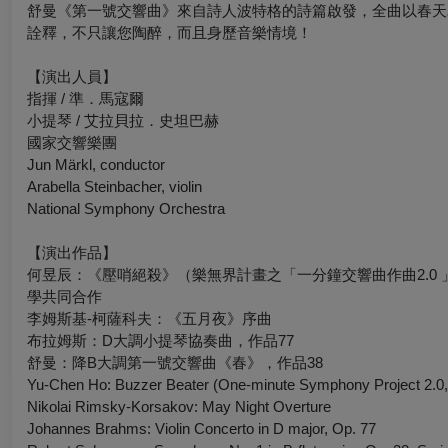
舒曼《第一號交響曲》來自詩人波特格的詩篇啟發，全曲以春天
詮釋，不只讓您陶醉，而且身歷音樂情境！
【演出人員】
指揮 / 準．馬寇爾
小提琴 / 艾拉貝拉．史坦巴赫
國家交響樂團
Jun Märkl, conductor
Arabella Steinbacher, violin
National Symphony Orchestra
【演出作品】
何昱辰：《壓哨絕殺》（樂無界計畫之「一分鐘交響曲作曲2.0
學共同合作
李姆斯基-柯薩科夫：《五月夜》序曲
布拉姆斯：D大調小提琴協奏曲，作品77
舒曼：降B大調第一號交響曲《春》，作品38
Yu-Chen Ho:
Buzzer Beater
(One-minute Symphony Project 2.0,
Nikolai Rimsky-Korsakov:
May Night
Overture
Johannes Brahms: Violin Concerto in D major, Op. 77