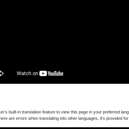
障礙手冊，陪同者與身障者需同時入場)
's built-in translation feature to view this page in your preferred lan
there are errors when translating into other languages, it’s provided for