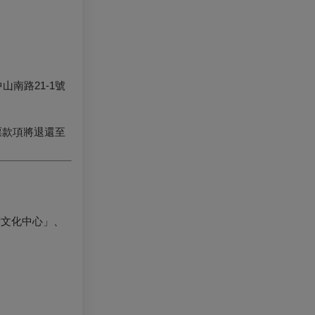
南路21-1號
票款項將退還至
術文化中心」、