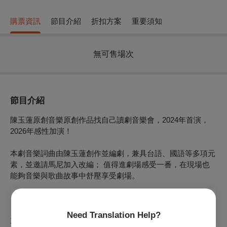
購票資訊
節目介紹
折扣方案
重要須知
無可售場次
節目介紹
陳玉蓮原創音樂原創作品找自己讀劇音樂會，2024年首演，
2026年感性加演！
本劇音樂詞曲由陳玉蓮創作並編劇，兼具台語、國語等多項元
素，並邀請馬尼加入改編； 值得進劇場感受一番，在現場也
能夠音樂與歌曲故事中舒壓享受劇場。
「你知道怎麼找自己嗎？」
Need Translation Help?
主角大紫回望過去人生的來時路：天性浪漫的「小紫」從小就