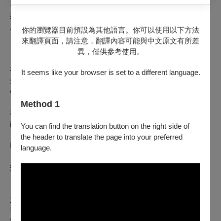
喜歡歌仔戲，但家人反對，因此做罷；芳華年紀的「小紫」，
與喜歡的男孩夜夜談心，但家人反對，忍痛割捨。活在「家
人」的期望裡，小紫以為這樣就可以快樂，可惜沒有。
你的瀏覽器目前預設為其他語言。你可以使用以下方法
來翻譯頁面，請注意，翻譯內容可能與中文原文有所差
「你，知道自己是誰嗎。」
異，僅供參考使用。
在成長後都隱藏在失去之處；而過去曾經經歷情感的低谷、迷
It seems like your browser is set to a different language.
失了自我，由死而生，經歷了大自然的力量陪伴，重新走回內
心探問自我，看見自己、接住自己、重生自己的寶貴過程。
Method 1
在從心出發愛自己，重新整理與愛自己，並學會使用生命潛
能，學會享受生命，創造著生命生活的種種新可能性。
You can find the translation button on the right side of
the header to translate the page into your preferred
歡迎來到現場，一起踏上「找自己」的旅程
language.
找自己讀劇音樂會2.0，與你一起接住自己。
【找自己音樂讀劇會2.0工作團隊】
主辦單位｜賣夢工作室有限公司
協辦單位｜財團法人新北市陳明雄賣夢教育基金會