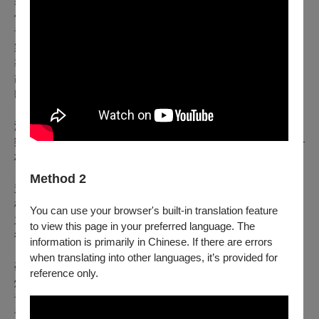
製作人暨原創編劇｜陳玉蓮
作詞暨作曲
｜陳玉蓮
音樂總監｜陳彥伯
製作統籌｜郭耀仁
導演｜林伯龍
改編｜馬尼
歌唱指導｜張世珮
演員｜張世珮、郭耀仁、莊芝翔、吳驊恩、王國讚、洪晧倫
樂手｜ 鋼琴─林均憲、吉他─高仕袺、鼓手─陳彥廷、大提琴─
林尚儀
Method 2
造型梳化設計｜陳瓊芳
梳化執行｜李孟潔、李淨元
You can use your browser's built-in translation feature
主視覺設計｜林彤恩
to view this page in your preferred language. The
行銷執行｜藍衣涵
information is primarily in Chinese. If there are errors
when translating into other languages, it’s provided for
硬體技術統籌｜飛陽音響有限公司
reference only.
燈光執行｜賴科竹
音響執行｜陳鐸夫
音效執行｜詹宜玫