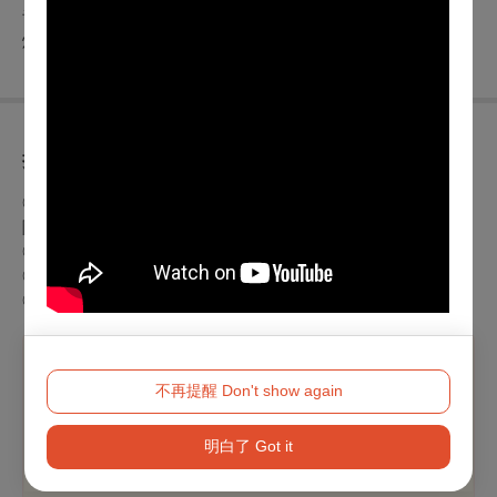
音響技術人員｜盧亞儷、楊郁晨
燈光技術人員｜姚皓宇
折扣方案
◎
身心障礙人士及陪同者
1
名購票
5
折優待，入場時應出示身心
障礙手冊，陪同者與身障者需同時入場
◎
年滿
65
歲以上長者可享
5
折優待，入場時請出示有效證件
◎
兩人同行票價
$880
◎四人同行票價$1,600
溫馨提醒
不再提醒 Don't show again
※如有購買本節目輪椅席及輪椅陪同席需求，請洽主辦單
明白了 Got it
位 賣夢工作室有限公司 (02) 2930-5660 辦理。