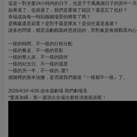
這是一對夫妻24小時內的日子，也是千千萬萬個日子的其中一
如果過了，也就過了，我們是重複了錯誤？還是忘了也好？
幸福成為每一時刻婚姻場景的稀客了嗎？
是獨處還是寂寞？是對手還是隊友？是信任還是逃避？
諸多的問號，都是這齣戲最終想述說的，而對象是每個觀眾內心
一樣的時間、不一樣的行程分配
一樣的餐桌、不一樣的背影
一樣的雙人床、不一樣的陪伴
一樣的紀念日、不一樣的溫度
一樣的另一半，不一樣的..愛?
婚姻裡的柴米油鹽，是否讓我們最後『一樣都不一樣』了。
2026/4/10~4/26 @水源劇場 我們劇場見
*驚喜加碼：第一週演出全場次都有演後座談喔！