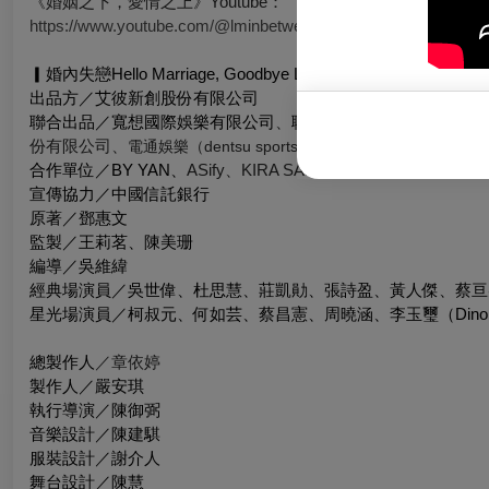
《婚姻之下，愛情之上》Youtube：
https://www.youtube.com/@lminbetween
▎
婚內失戀Hello Marriage, Goodbye Love製作團隊
▎
出品方／艾彼新創股份有限公司
聯合出品／寬想國際娛樂有限公司
、
聯合數位文創股份有限公司、S
份有限公司、
電通娛樂（dentsu sports and entertainment
合作單位／BY YAN、
ASify、KIRA SAMI明久渼
宣傳協力／中國信託銀行
原著／鄧惠文
監製／王莉茗、陳美珊
編導／吳維緯
經典場演員／吳世偉、杜思慧、莊凱勛、張詩盈、黃人傑、蔡亘
星光場演員／柯叔元、何如芸、蔡昌憲、周曉涵、李玉璽（Din
總製作人
／章依婷
製作人／嚴安琪
執行導演／陳御弼
音樂設計／陳建騏
服裝設計／謝介人
舞台設計／陳慧