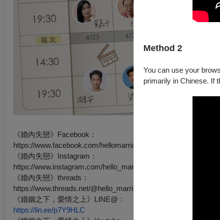
Method 2
You can use your browser
primarily in Chinese. If 
《婚內失戀》Facebook：
https://www.facebook.com/hellomarriage2021
《婚內失戀》Instagram：
https://www.instagram.com/hello_marriage/
《婚內失戀》threads：
https://www.threads.net/@hello_marriage
《婚姻之下，愛情之上》LINE@：
https://lin.ee/p7Y9HLC