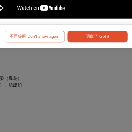
TAR WORLD .、
有戲娛樂股份有限公司、相聚國際股份有限公
不再提醒 Don't show again
明白了 Got it
）、台灣大哥大股份有限公司（Taiwan Mobile）
晏（爆花）
o）、項婕如