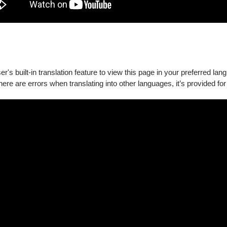
's built-in translation feature to view this page in your preferred lan
there are errors when translating into other languages, it’s provided for