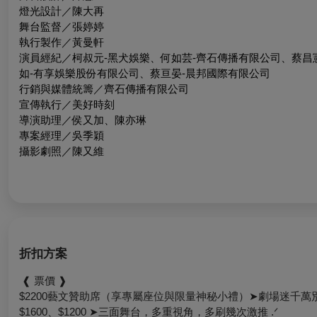
燈光設計／陳大再
舞台監督／張婷婷
執行製作／黃曼軒
演員經紀／柯叔元-黑犬娛樂、何如芸-齊石傳播有限公司、蔡昌
如-有享娛樂股份有限公司、蔡亘晏-晨邦國際有限公司
行銷與媒體統籌／齊石傳播有限公司
宣傳執行／美好時刻
導演助理／侯又加、陳亦琳
專案經理／吳季穎
攝影劇照／陳又維
折扣方案
❰ 票價 ❱
$2200藝文贊助席（享專屬座位與限量神秘小禮）➤劇場迷千萬別錯
$1600、$1200 ➤三面舞台，多重視角，多刷幾次激推 .ᐟ