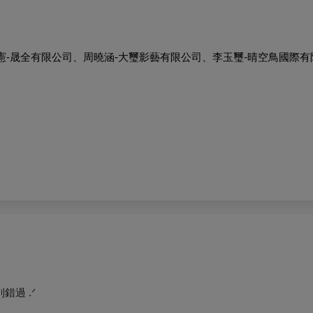
憲-晟全有限公司、周曉涵-大璽影藝有限公司、李玉璽-晴空鳥國際
過 .ᐟ