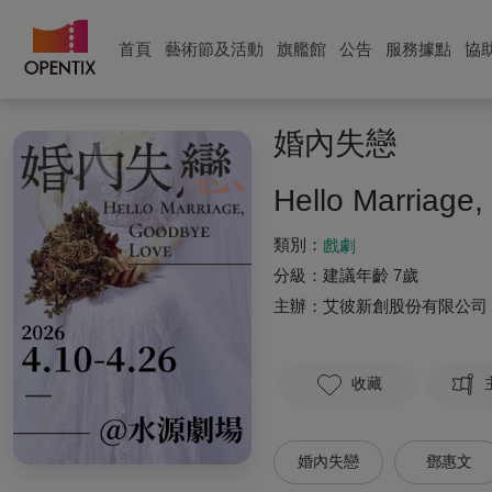
首頁
藝術節及活動
旗艦館
公告
服務據點
協
婚內失戀
Hello Marriage
類別：
戲劇
分級：
建議年齡 7歲
主辦：
艾彼新創股份有限公司
收藏
婚內失戀
鄧惠文