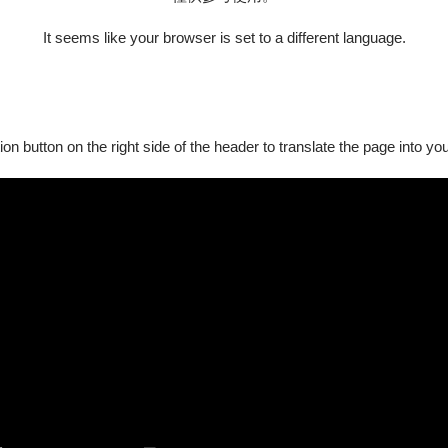
It seems like your browser is set to a different language.
ion button on the right side of the header to translate the page into y