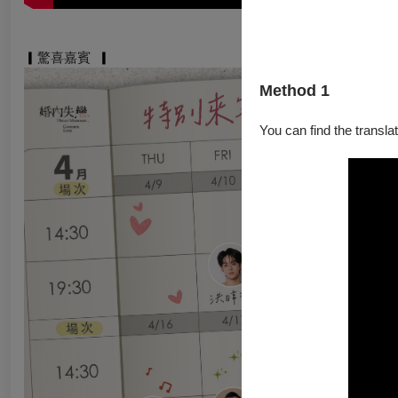
▎
驚喜嘉賓
▎
Method 1
You can find the translat