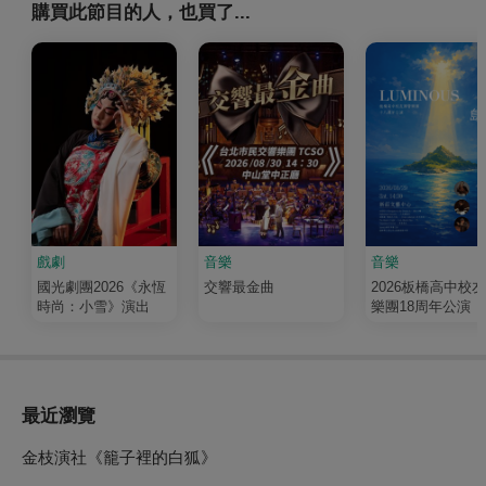
購買此節目的人，也買了...
戲劇
音樂
音樂
國光劇團2026《永恆
交響最金曲
2026板橋高中校
時尚：小雪》演出
樂團18周年公演《
輝 Luminous》
最近瀏覽
金枝演社《籠子裡的白狐》