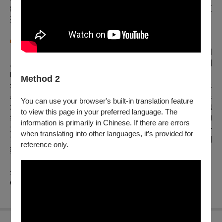
編導作品《再一步，天堂？！》「獨腳戲《王子》」《仲夏夜
夢》《Hamlet No.9》。
■
金枝演社劇團
「金枝」是人類學的名著；祭司與先知以黃金樹枝賄賂守門
人，潛入冥府歷險。導演王榮裕以這個神話的名字，作為劇團
的名號，搬演台語音樂劇，帶領觀眾去冒險。
Method 2
金枝演社，創立於1993年春天，秉持「從土地長出來的文化最
感人」理念，不但以開創特有的台語歌舞劇美學，獲雲門舞集
You can use your browser's built-in translation feature
創辦人林懷民盛讚「開啟台語音樂劇的時代」，被譽為最接地
to view this page in your preferred language. The
氣的台客戲劇天團；更走出劇場，多部結合歷史及古蹟場域的
information is primarily in Chinese. If there are errors
大型創作展演，開啟臺灣經典「史詩環境劇場」，深獲國內外
when translating into other languages, it’s provided for
重要肯定，是當代極具臺灣文化美學特色的現代劇團。（本團
reference only.
獲國藝會2025年度演藝團隊年度獎助專案）
金枝官網：
www.goldenbough.com.tw