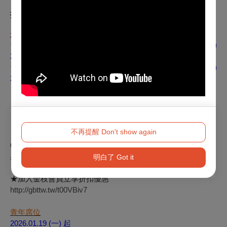
折扣方案
全民早鳥
台北場次：2025.12.17 (三) 中午12:00 — 2026.01.18 (日)
23:59
台中場次：2025.12.17 (三) 中午12:00 — 2026.03.01 (日)
23:59
【7折】金枝椅友
【75折】金粉會員
【8折】一般觀眾
不再提醒 Don't show again
【5折】
65歲以上長者（需憑有效證件入場）
身心障礙人士及其陪同者1人（需憑有效證件同時入場）
明白了 Got it
★加入金枝會員立享折扣優惠
http://gbttw.tw/t00VBiv7
青年席位
2026.01.19 (
一) 起