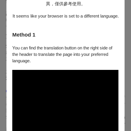
聲腔身段指導：黃宇琳
異，僅供參考使用。
副導演：曾鏵萱
It seems like your browser is set to a different language.
執行設計：劉彥廷
音樂設計：余奐甫
服裝設計：楊妤德
Method 1
首演版服裝設計：邱娉勻
燈光設計：劉彥廷
You can find the translation button on the right side of
劇照攝影：陳少維
the header to translate the page into your preferred
主視覺及文宣設計：Atelier.63
language.
主辦．演出：金枝演社
演出贊助：國藝會、臺北市政府文化局
■
主創｜施冬麟
金枝演社導演、首席演員。國立臺北藝術大學劇場藝術研究所
表演碩士。亞洲文化協會（ACC）、雲門基金會「流浪者計
畫」受獎藝術家。電影《阿罩霧風雲》戲劇指導。
全才劇場演員，無論任何角色皆能掌握自如。演出代表作品
《西來庵》「《浮浪貢開花》系列」《雨中戲臺》《整人王—
新編邱罔舍》《伊底帕斯王》《祭特洛伊》等。