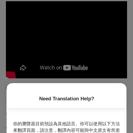
■
展演製作團隊
Need Translation Help?
導演、編劇、演出：施冬麟
監製：王榮裕
製作人：游蕙芬
你的瀏覽器目前預設為其他語言。你可以使用以下方法
戲劇顧問：宋厚寬
來翻譯頁面，請注意，翻譯內容可能與中文原文有所差