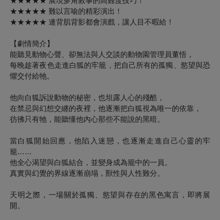
★★★★★ 展現多角敘事的高難度技巧！
★★★★★ 難以言喻的精彩演出！
★★★★★ 連背肌背影都會演戲，讓人目不暇給！
【劇情簡介】
能聽見動物心聲、卻無法與人交談的動物園管理員董悟，
每晚趁著夜色走進白狐的牢籠，把自己所有的孤獨、慾望與恐
懼交付給牠。
他向白狐訴說動物的秘密，也坦露人心的殘酷，
在禁忌與幻想交纏的夜裡，他逐漸把白狐視為唯一的依靠，
彷彿只有牠，能聽懂他內心那些不能說的黑暗。
當白狐開始回應，他陷入迷戀，也逐漸走進自己心靈的牢
籠……
他全心渴望與白狐結合，並變身成為籠中的一員。
真實與幻覺的界線逐漸崩塌，獸性與人性難分。
天明之際，一場關於孤獨、慾望與存在的黑色寓言，即將展
開。