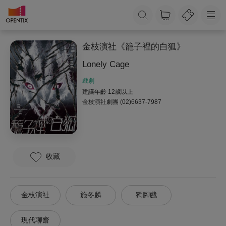
金枝演社《籠子裡的白狐》
Lonely Cage
戲劇
建議年齡 12歲以上
金枝演社劇團
(02)6637-7987
收藏
金枝演社
施冬麟
獨腳戲
現代聊齋