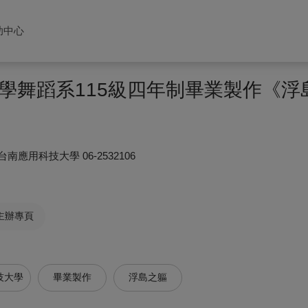
助中心
學舞蹈系115級四年制畢業製作《浮
台南應用科技大學
06-2532106
主辦專頁
技大學
畢業製作
浮島之軀