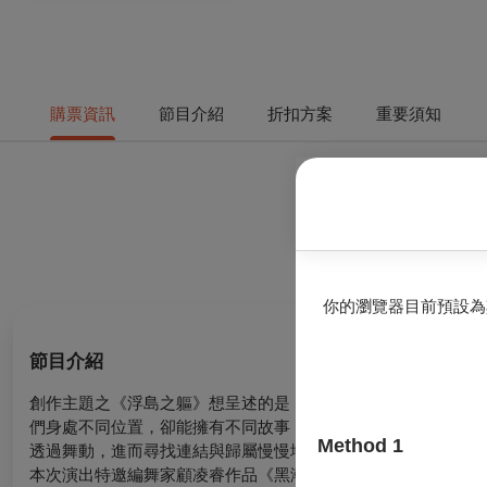
購票資訊
節目介紹
折扣方案
重要須知
你的瀏覽器目前預設為
節目介紹
創作主題之《浮島之軀》想呈述的是，每個舞者都是一座浮島，
們身處不同位置，卻能擁有不同故事，最特別的是由每個身體出
Method 1
透過舞動，進而尋找連結與歸屬慢慢地形成舞蹈無以言喻卻能透
本次演出特邀編舞家顧凌睿作品《黑潮》與編舞家張忠安作品《