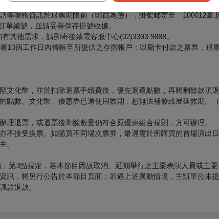
等聯絡資訊於退票期限前（郵戳為憑），掛號郵寄至「100012臺
票面之訂單編號，並請妥善保存掛號收據。
他需求，請郵寄後致電客服中心(02)3393-9888。
最遲10個工作日內轉帳至所提供之存摺帳戶；以刷卡付款之票券，退
額文化幣，並於扣除退票手續費後，優先退還點數，再將剩餘款項
的點數、文化幣、優惠券已逾使用效期，恕無法補發或展延效期。
辦理退票，或退票後剩餘數量仍符合原優惠組合規則，方可辦理。
亦不接受換票。如購買不同場次票券，最遲需於所購買的首場演出日
主。
項」第3點規定，若本節目因故取消、延期舉行之主要表演人員或主要
資訊，將另行公告於本節目頁面；若遇上述異動情境，主辦單位未
議款退款。