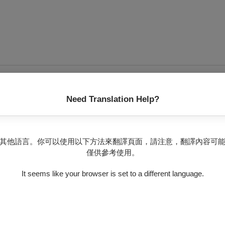
Need Translation Help?
無可售場次
其他語言。你可以使用以下方法來翻譯頁面，請注意，翻譯內容可
僅供參考使用。
It seems like your browser is set to a different language.
漂浮於未知的大海上，時而隨波逐流，時而彼此靠近，當以身體作
現的律動以連結彼此的身體激起共振，共振過程產生肢體語彙，舞
過感官感受舞蹈傳遞的寓意。
小花》，兩件作品從不同身體視角出發，形塑群體與個體之間層層