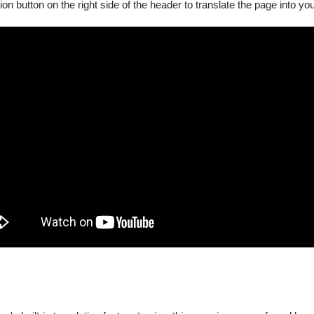
ion button on the right side of the header to translate the page into y
結、共振與存在的深層意義。
9折優惠、5人(含)享9折優惠(每張$270)。
件）