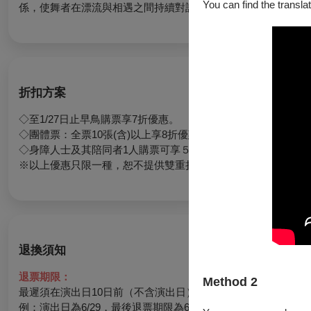
You can find the translat
係，使舞者在漂流與相遇之間持續對話，於舞動中映照出關於連
折扣方案
◇至1/27日止早鳥購票享7折優惠。
◇團體票：全票10張(含)以上享8折優惠(每張$240)； 3人(含)享
◇身障人士及其陪同者1人購票可享５折優惠（入場時請出示證
※以上優惠只限一種，恕不提供雙重折扣。
退換須知
退票期限：
Method 2
最遲須在演出日10日前（不含演出日）辦理，逾期無法受理。
例：演出日為6/29，最後退票期限為6/19。