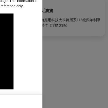
guage. The information is
 reference only.
最近瀏覽
台南應用科技大學舞蹈系115級四年制畢
業製作《浮島之軀》