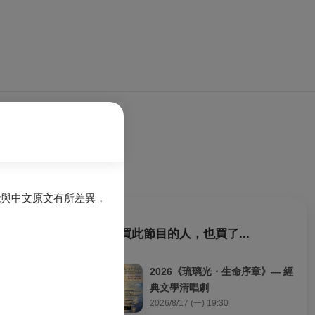
能與中文原文有所差異，
購買此節目的人，也買了...
為連結，即使我
2026《琉璃光・生命序章》— 經
者間的肢體語彙
典文學清唱劇
2026/8/17 (一) 19:30
交織的動態關