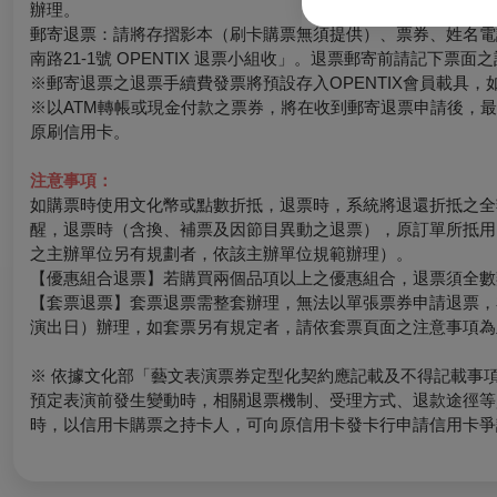
辦理。
郵寄退票：請將存摺影本（刷卡購票無須提供）、票券、姓名電話
南路21-1號 OPENTIX 退票小組收」。退票郵寄前請記下
※郵寄退票之退票手續費發票將預設存入OPENTIX會員載具，如有其
※以ATM轉帳或現金付款之票券，將在收到郵寄退票申請後，
原刷信用卡。
注意事項：
如購票時使用文化幣或點數折抵，退票時，系統將退還折抵之全
醒，退票時（含換、補票及因節目異動之退票），原訂單所抵用
之主辦單位另有規劃者，依該主辦單位規範辦理）。
【優惠組合退票】若購買兩個品項以上之優惠組合，退票須全數
【套票退票】套票退票需整套辦理，無法以單張票券申請退票，
演出日）辦理，如套票另有規定者，請依套票頁面之注意事項為
※ 依據文化部「藝文表演票券定型化契約應記載及不得記載事
預定表演前發生變動時，相關退票機制、受理方式、退款途徑等
時，以信用卡購票之持卡人，可向原信用卡發卡行申請信用卡爭