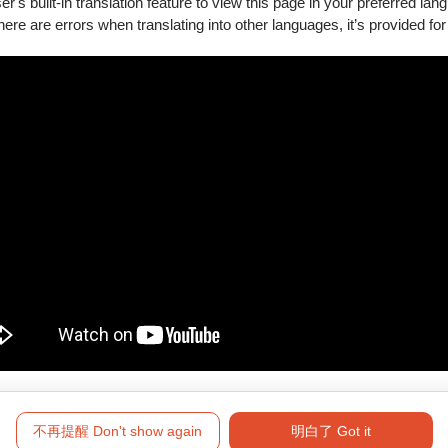
's built-in translation feature to view this page in your preferred lan
there are errors when translating into other languages, it’s provided for
新購買。
要退訂的訂單，按下「退訂單」勾選欲退項目，線上完成退訂。
必留意退票期限，提前申請。
將於3個工作日內執行退票作業。
符合退票規則，將於3個工作日內執行退票作業。
形（含換、補票及節目異動之退票），轉帳手續費恕無法一併退還。
高雄四大
不再提醒 Don't show again
明白了 Got it