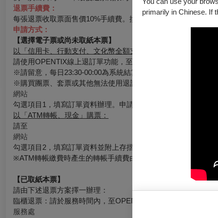
You can use your browser
退票手續費：
primarily in Chinese. If 
每張退票收取票面售價10%手續費。換票視同退票，需退票後重
申請方式：
【選擇電子票或尚未取紙本票】
以「信用卡、行動支付、文化幣全額支付」購票：
請使用OPENTIX線上退訂單功能，至會員＞訂單紀錄＞點入
※請留意，每日23:30-00:00為系統結算期間暫停服務。請務
※購買團票、套票或其他無法使用退訂單功能時，請至
網站
勾選項目1，填寫訂單資料辦理。申請的退票如符合退票規則，
以「ATM轉帳、現金」購票：
請至
網站
勾選項目2，填寫訂單資料並附上存摺照片辦理，申請的退票如
※ATM轉帳繳費時產生的轉帳手續費由銀行收取，如有退票情
【已取紙本票】
請由下述退票方案擇一辦理：
臨櫃退票：請於服務時間內，至OPENTIX臺北、臺中、臺南、
服務處