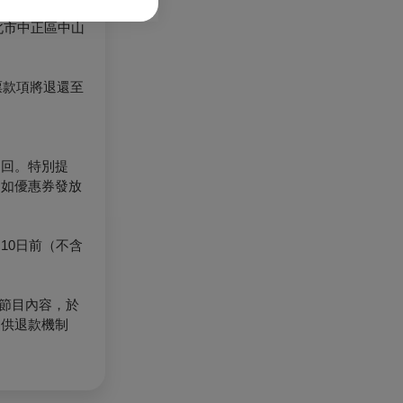
北市中正區中山
票款項將退還至
退回。特別提
（如優惠券發放
10日前（不含
節目內容，於
提供退款機制