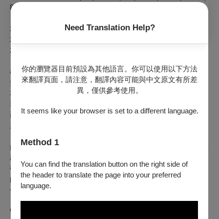
82min
Need Translation Help?
2017 香港電影節 Hong Kong IFF
2017 上海電影節 Shanghai IFF
2017 釜山影展 Busan IFF
你的瀏覽器目前預設為其他語言。你可以使用以下方法
極道倉田組力拚改邪歸正，首席殺手哲也隨之浪子回頭，但金
來翻譯頁面，請注意，翻譯內容可能與中文原文有所差
盆洗手又談何容易？敵對陣營大塚組磨刀霍霍，左手談併吞，
異，僅供參考使用。
右手又嫁禍，哲也為了保全所忠與所愛，自願為大佬背上謀殺
罪名，放逐自我一路向北，東京流浪者哼著小曲就此啟程。當
It seems like your browser is set to a different language.
兩幫鬥爭不歇，哲也深陷暴風，一波腥風血雨又從背後席捲而
來。
Method 1
鈴木清順於日活片廠打磨十年後一躍而起，於1960年代中期推
出一系列反叛、顛覆類型之作。本片不僅成為黑幫電影邪典，
You can find the translation button on the right side of
張狂的舞台化美學更讓昆汀《追殺比爾》諧仿致敬。大膽濃郁
the header to translate the page into your preferred
的用色、誇張諧趣的空間營造，在商業片型開創出別開生面的
language.
偏鋒。
When the Kurata gang dissolves to go legitimate, former