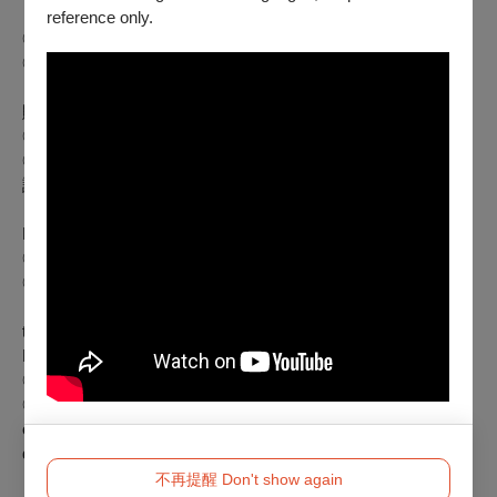
【愛Ｘ死Ｘ反叛者：日本新浪潮群像】
reference only.
◎ 全票｜220元／張
◎ TFAI會員票｜學生票 180元／張
TFAI會員限定套票 660 元／任選本單元 4 張票 ，前 250 套
贈送限定馬口鐵盒一枚 ；主題節目別冊一本。
◎ 孩童票｜敬老票 110元／張
◎ 身心障礙票｜本場次設有身心障礙席次可免費索取，詳情
請洽售票櫃臺 02-8522-8000。
Love, Death & Rebels: The Japanese New Wave
◎ General: NTD 220/Ticket
◎ TFAI Member or Student: NTD 180/Ticket
Member Combo: NTD 660 for 4 tickets to any screening of
the program, plus 1 Limited Edition Tin-Box & Program
Featured Volume (limited to the first 250 sets.)
◎ Child or Senior Citizen: NTD 110/Ticket
◎ Person with Disability: Free tickets available for the TFAI
organized screenings, please call (02)8522-8000 for more
detail.
不再提醒 Don't show again