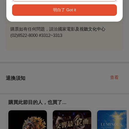
明白了 Got it
溫馨提醒
購票如有任何問題，請洽國家電影
及視聽文化中心
(02)8522-8000 #3312~3313
查看
退換須知
購買此節目的人，也買了...