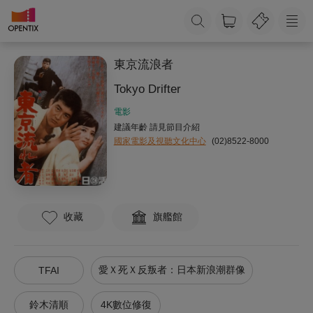
東京流浪者
Tokyo Drifter
電影
建議年齡 請見節目介紹
國家電影及視聽文化中心
(02)8522-8000
收藏
旗艦館
愛Ｘ死Ｘ反叛者：日本新浪潮群像
TFAI
鈴木清順
4K數位修復