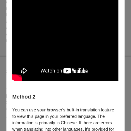
enforcer Tetsu takes the blame for a murder engineered by
their rival Otsuka, choosing exile to shield his aging boss.
Heading north, he is hunted by both police and Otsuka's
assassin, Tatsuzo the Viper, swept into regional gang feuds
and unexpected alliances. As betrayal closes in, Tetsu
confronts the collapse of loyalties he once held sacred, drifting
toward a reckoning only a wanderer can face.
折扣方案
【文化幣使用及相關活動說明】
1. 凡持文化幣APP購買本中心電影票券，可享會員優惠價（僅
限於 OPENTIX 網站與 App 線上折抵，實體交易不適用）。
Method 2
2. 憑文化幣購買「文化幣特選場票券」（場次有「文」圖樣
者），可享兩人同行，一人免費優惠（無法與其他優惠合併使
You can use your browser's built-in translation feature
用）。
to view this page in your preferred language. The
information is primarily in Chinese. If there are errors
when translating into other languages, it’s provided for