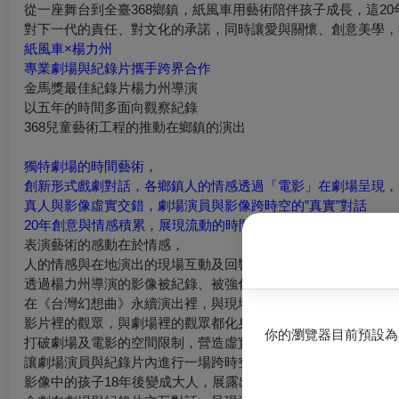
從一座舞台到全臺368鄉鎮，紙風車用藝術陪伴孩子成長，這2
對下一代的責任、對文化的承諾，同時讓愛與關懷、創意美學，
紙風車×楊力州
專業劇場與紀錄片攜手跨界合作
金馬獎最佳紀錄片楊力州導演
以五年的時間多面向觀察紀錄
368兒童藝術工程的推動在鄉鎮的演出
獨特劇場的時間藝術，
創新形式戲劇對話，各鄉鎮人的情感透過「電影」在劇場呈現，
真人與影像虛實交錯，劇場演員與影像跨時空的”真實”對話
20
年創意與情感積累，展現流動的時間藝術
表演藝術的感動在於情感，
人的情感與在地演出的現場互動及回響，
透過楊力州導演的影像被紀錄、被強化，
在《台灣幻想曲》永續演出裡，與現場演員碰撞產生新的力量，
影片裡的觀眾，與劇場裡的觀眾都化身為演出的一部份，
你的瀏覽器目前預設為
打破劇場及電影的空間限制，營造虛實交錯的情景，
讓劇場演員與紀錄片內進行一場跨時空的對話，
影像中的孩子18年後變成大人，展露出藝術浸潤的創意與美學。