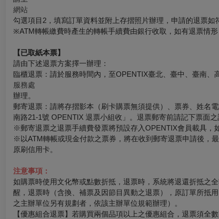
網站
勾選項目2，填寫訂單資料並附上存摺照片辦理，申請的退票如
※ATM轉帳繳費時產生的轉帳手續費由銀行收取，如有退票情
【已取紙本票】
請由下述退票方案擇一辦理：
臨櫃退票：請於服務時間內，至OPENTIX臺北、臺中、臺南、
服務處
辦理。
郵寄退票：請將存摺影本（刷卡購票無須提供）、票券、姓名電話
南路21-1號 OPENTIX 退票小組收」。退票郵寄前請記下
※郵寄退票之退票手續費發票將預設存入OPENTIX會員載具，如有其
※以ATM轉帳或現金付款之票券，將在收到郵寄退票申請後，
原刷信用卡。
注意事項：
如購票時使用文化幣或點數折抵，退票時，系統將退還折抵之全
醒，退票時（含換、補票及因節目異動之退票），原訂單所抵用
之主辦單位另有規劃者，依該主辦單位規範辦理）。
【優惠組合退票】若購買兩個品項以上之優惠組合，退票須全數