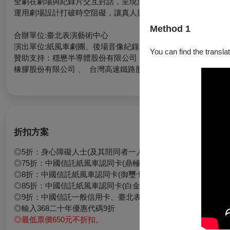
全劇在劇場與紀錄片交互對話，呈現流動的時間藝術；
運用劇場設計打破時空阻礙，讓真人與紀錄片碰撞出新的幸福感
Method 1
合辦單位:臺北表演藝術中心
演出單位:紙風車劇團、後場音像紀錄工作室有限公司
You can find the translat
贊助支持：穩懋半導體股份有限公司 、 昇恆昌免稅商店 、鎰勝
橡膠股份有限公司 、 台灣高速鐵路股份有限公司 、 健康益友
折扣方案
◎5折：身心障礙人士(及其陪同者一人)、敬老票(入場時應出
◎75折：中國信託紙風車認同卡(鼎極卡)
◎8折：中國信託紙風車認同卡(御璽卡)、紙風車之友、幸福風
◎85折：中國信託紙風車認同卡(白金卡)、臺北表演藝術中心會
◎9折：中國信託一般信用卡、臺北表演藝術中心會員─新手玩家
◎輸入368二十年優惠代碼9折
◎
最低票價650元不折扣。