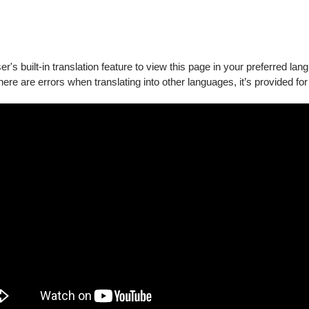
訊序號一組，憑此禮券或簡訊序號並刷紙風車認同卡購票，可折抵紙
找零。
's built-in translation feature to view this page in your preferred lan
2-6170】
there are errors when translating into other languages, it’s provided for
支付。
將顯示專屬折扣方案】
0點以上文化幣支付，席次有限，售完為止。