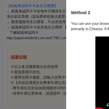
【紙風車認同卡卡友生日禮讚】
→ 紙風車認同卡卡友每年可獲得生日禮券200元一張或生日簡
Method 2
演出節目票價（該張票券恕無法退票）。
→ 購票優惠與生日禮券，可合併使用，一張票券限抵200元，不
You can use your browser
→ 紙風車認同卡卡友折抵生日禮券 【購票請洽-紙風車劇團 02-239
primarily in Chinese. If 
了解紙風車認同卡
http://paperwindmill.com.tw/CTBC-credit-card/index.html
溫馨提醒
※以上各項優惠無法合併使用
※最低票價不折扣。
※選擇信用卡優惠，請輸入信用卡號碼完成付款，勿使用行動
※【本節目適用文化幣青年席位五折自由座優惠，提供之場次
--
青年席位五折自由座僅限於OPENTIX網站與App使用10
--
持青年席位票券者，請憑證件（身分證或健保卡）入場