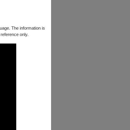
風車劇團主辦之
guage. The information is
 reference only.