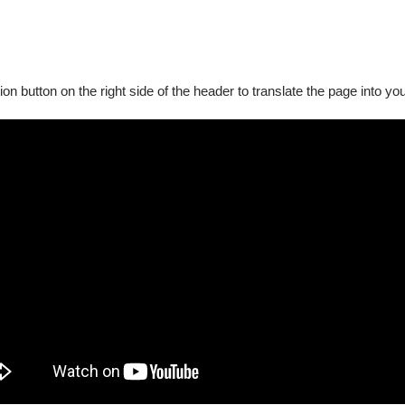
。
ion button on the right side of the header to translate the page into y
工業股份有限公司 、 東方超捷國際物流股份有限公司 、 致茂文教
股份有限公司 、 臺灣證券交易所 、 兆豐銀行文教基金會 、 第一
示相關證件)、青年席位5折自由座、請憑證件（身分證或健保卡）入場
車卡、英勇騎士卡、團購50張以上
員─成癮玩家／團隊玩家、團購20張以上
、團購10張以上