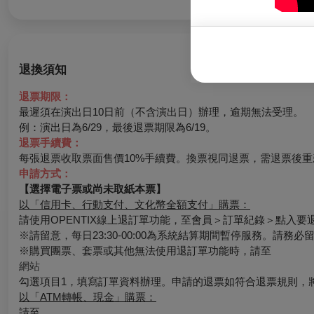
退換須知
退票期限：
最遲須在演出日10日前（不含演出日）辦理，逾期無法受理。
例：演出日為6/29，最後退票期限為6/19。
退票手續費：
每張退票收取票面售價10%手續費。換票視同退票，需退票後重
申請方式：
【選擇電子票或尚未取紙本票】
以「信用卡、行動支付、文化幣全額支付」購票：
請使用OPENTIX線上退訂單功能，至會員＞訂單紀錄＞點入
※請留意，每日23:30-00:00為系統結算期間暫停服務。請務
※購買團票、套票或其他無法使用退訂單功能時，請至
網站
勾選項目1，填寫訂單資料辦理。申請的退票如符合退票規則，
以「ATM轉帳、現金」購票：
請至