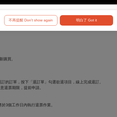
不再提醒 Don't show again
明白了 Got it
新購買。
要退訂的訂單，按下「退訂單」勾選欲退項目，線上完成退訂。
必留意退票期限，提前申請。
將於3個工作日內執行退票作業。