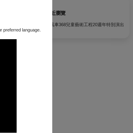
最近瀏覽
紙風車368兒童藝術工程20週年特別演出
our preferred language.
基金會、 宜勝
銀行