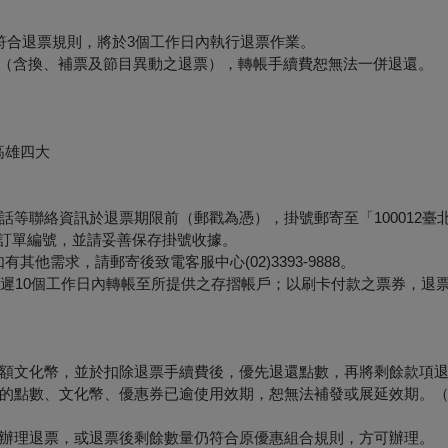
符合退票規則，將於3個工作日內執行退票作業。
形（含換、補票及節目異動之退票），轉帳手續費恕無法一併退還。
高雄四大
等聯絡資訊於退票期限前（郵戳為憑），掛號郵寄至「100012臺
票面之訂單編號，並請妥善保存掛號收據。
他需求，請郵寄後致電客服中心(02)3393-9888。
最遲10個工作日內轉帳至所提供之存摺帳戶；以刷卡付款之票券，退
額文化幣，並於扣除退票手續費後，優先退還點數，再將剩餘款項
的點數、文化幣、優惠券已逾使用效期，恕無法補發或展延效期。
辦理退票，或退票後剩餘數量仍符合原優惠組合規則，方可辦理。