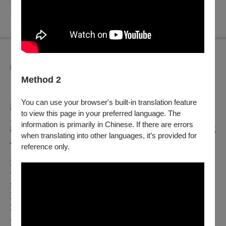
便，敬請見諒
☆
主辦單位保留所有活動異動權與解釋權
異動公告
Method 2
【OPENTIX節目取消公告】
（公告日期2026年05月06日）
You can use your browser's built-in translation feature
親愛的觀眾，你好，
to view this page in your preferred language. The
原
2026年05月10日（日）14:30
於_
臺中國家歌劇院小劇場
_演
information is primarily in Chinese. If there are errors
出之_
無盡的白日夢──宋允鵬2026鋼琴獨奏會
_，因_
演出者健
when translating into other languages, it’s provided for
康因素
_取消演出，造成不便，敬請見諒。
reference only.
退票辦法如下，請依照購票時所選付款方式辦理：
一、【刷卡購買、以文化幣全額支付】
無須主動申請退票。刷卡購買者，系統將會自動退刷全額票款
至「原購票人」信用卡；以文化幣全額支付者，將全額返還至
文化幣帳號。
二、【現金、ATM轉帳購買】