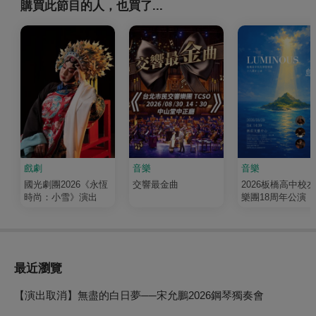
購買此節目的人，也買了...
戲劇
音樂
音樂
國光劇團2026《永恆
交響最金曲
2026板橋高中校
時尚：小雪》演出
樂團18周年公演《
輝 Luminous》
最近瀏覽
【演出取消】無盡的白日夢──宋允鵬2026鋼琴獨奏會