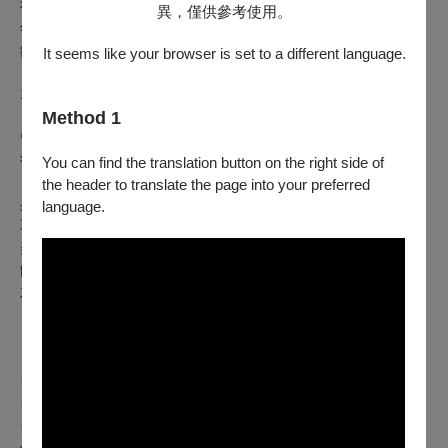
魯格（Brugges, Belgium）國際大鍵琴比賽」獲第五名。1972
異，僅供參考使用。
年獲「萊比錫巴哈大獎」，自此被列於「牛津世界音樂名人
錄」，並每年定期於歐美各大城市舉行獨奏會。
It seems like your browser is set to a different language.
1997年於台北國 家音樂廳舉行大鍵琴獨奏會，聽眾皆認彷若
「天樂」飄揚人間。 宋允鵬對於國內鋼琴教育奉獻多年，他
Method 1
曾經執掌東吳大學音樂系主任、中華民國音樂教育學會理事、
行政院文化建設委員會之音樂委員、臺灣鋼琴協會理事長。
You can find the translation button on the right side of
the header to translate the page into your preferred
身兼鋼琴家、大鍵琴家、管風琴家，以其獨到的音樂詮釋風格
language.
享譽樂壇，多年來受到國內外樂迷的敬重，演出足跡跨越歐、
美、亞重要音樂重鎮，並對於國內鋼琴和大鍵琴教育推廣不遺
餘力，定期舉辦多項鋼琴講座與大師班，培養優秀鋼琴演奏人
才。
【注意事項】
☆
非兒童節目，建議
7
歲以上觀眾欣賞
☆
現場同步進行錄影
☆
遲到、中途離席者請配合現場工作人員安排進場，如有造成不