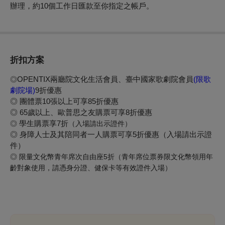
辦理，約10個工作日匯款至你指定之帳戶。
折扣方案
OPENTIX兩廳院文化生活會員、臺中國家歌劇院會員
(限歌
◎
劇院場)
9折優惠
◎ 團體票10張以上可享85折優惠
◎ 65歲以上、歐普思之友購票可享8折優惠
學生購票享7折
◎
（入場請出示證件）
◎ 身障人士及其陪同者一人購票可享5折優惠（入場請出示證
件）
◎
限量文化幣青年席次自由座
5
折（青年席位票券限文化幣領用年
齡對象使用，請憑身分證、健保卡等有效證件入場）