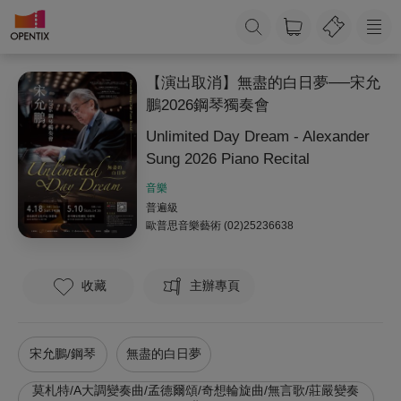
【演出取消】無盡的白日夢──宋允
鵬2026鋼琴獨奏會
Unlimited Day Dream - Alexander
Sung 2026 Piano Recital
音樂
普遍級
歐普思音樂藝術
(02)25236638
收藏
主辦專頁
宋允鵬/鋼琴
無盡的白日夢
莫札特/A大調變奏曲/孟德爾頌/奇想輪旋曲/無言歌/莊嚴變奏