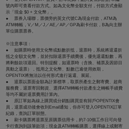
號內即可查看付款方式。如為文化幣全額支付，付款方式會顯
示「現金 $0 + 文化幣」。
● 票券入場聯，票價旁的英文代號C為現金付款，ATM為
ATM轉帳，V／M／J／AE／AP／GP為刷卡付款，B為向主辦
單位購票票券。
※注意事項：
● 如購票時使用文化幣或點數折抵，退票時，系統將退還折
抵之全額文化幣，並於扣除退票手續費後，優先退還點數，再
將剩餘款項退回。特別提醒，如退票時（含換、補票及因節目
異動之退票），抵用之文化幣、點數已逾使用效期，
OPENTIX將無法以任何形式進行返還、展延。
● 退票以票面金額為計算標準，取票所產生之郵寄費、超商
服務費，退票寄回郵資、選擇ATM轉帳付款產生之轉帳手續費
等均不屬於退票費用計算內。
● 原訂單如為線上購買或分銷點購買並有歸戶OPENTIX會
員，退票成功後會收到Email通知，你亦可登入OPENTIX訂單
紀錄，查詢訂單狀態。
● 刷卡購票將退票至原購票信用卡，約7-10個工作日可向發
卡行查詢到該筆款項；現金及ATM轉帳購票，選擇線上或郵寄