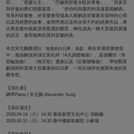
芬」、「長髮公主」、「巴赫與舒曼永駐的青春」、「貝多芬
與舒曼的夢幻戀愛篇章」、「舒伯特與蕭邦的浪漫基因解碼」
等系列音樂會，於音樂會現場為大家解說音樂家在當時的心情
以及所經歷的故事，進而呼應出這些永世不朽的經典作品，將
古典音樂作曲家原有艱澀的樂思，轉化成為一種大眾親切易懂
的語言，進而能夠欣賞到音樂的美。
本次宋允鵬教授
將在本場音樂會當
以「無盡的白日夢」為題，
中，藉由解說與演出莫札特《A大調變奏曲》、孟德爾頌《奇
想輪旋曲》、《無言歌》選曲以及《莊嚴變奏曲》，帶領觀眾
解讀與聆賞偉大音樂家的白日夢，一同在徜徉在無限奔放的音
樂奇想。
【演出者】
鋼琴Piano | 宋允鵬 Alexander Sung
【演出場次】
2026.04.18（六）14:30 臺南新營文化中心 演藝廳
2026.05.10（日）14:30 臺中國家歌劇院 小劇場
【演出曲目】