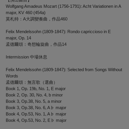
Wolfgang Amadeus Mozart (1756-1791): Acht Variationen in A
major, KV 460 (454a)
莫札特：A大調變奏曲，作品460
Felix Mendelssohn (1809-1847): Rondo capriccioso in E
major, Op. 14
孟德爾頌：奇想輪旋曲，作品14
Intermission 中場休息
Felix Mendelssohn (1809-1847): Selected from Songs Without
Words
孟德爾頌：無言歌（選曲）
Book 1, Op. 19b, No. 1, E major
Book 2, Op. 30, No. 4, b minor
Book 3, Op.38, No. 5, a minor
Book 3, Op.38, No. 6, A♭ major
Book 4, Op.53, No. 1, A♭ major
Book 4, Op.53, No. 2, E♭ major