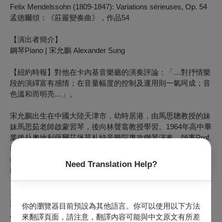
Felix Mendelssohn (1809-1847): Variations sérieuses, Op. 54
孟德爾頌：《莊嚴變奏曲》，作品54
【演出者簡介】
鋼琴Piano | 宋允鵬 Alexander Sung
【紐約時報】對他在卡內基音樂廳的演奏評論：「…對抒情樂
段的演繹富有感情；在音量幅度的控制及運用則一氣呵成；音
色溫和而明亮…」。
宋允鵬出生在中國大陸天津市，幼時居港，由馬思聰教授的妹
妹馬思茹老師啟蒙習琴，後向林聲翕教授學習。1964年高中畢
業後赴奧地利薩爾茲堡莫札特音樂院專攻鋼琴演奏，師事Prof.
Heinz Scholz（蕭滋教授之兄），1967年以優異成績畢業，獲
鋼琴演奏家文憑。後入維也納國立音樂院追隨當時鋼琴名師
Need Translation Help?
Prof. Richard Hauser 繼續學習。
1968-1971年向 Prof. Isolde Ahlgrimm學大鍵琴，以特優成績畢
業，獲大鍵琴演奏家文憑。跟隨 Prof. Alois Forer學習管風琴
你的瀏覽器目前預設為其他語言。你可以使用以下方法
及Prof. Fredrick Neumann學習理論。 1971年參加比利時「布
來翻譯頁面，請注意，翻譯內容可能與中文原文有所差