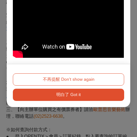
請於
2026年05月29日前，
以下列方式擇一辦理：
※如超過上述期限請與主辦單位
歐普思音樂藝術
洽詢退款事
宜，聯絡電話
(02)2523-6638
線上辦理：至
退票申請系統
，勾選項目
3.「節目取消退票申請」
辦理退票，並請依照申請
系統內指示，上傳票券及存摺照片，以利完成現金退款。
郵寄辦理：請於退票截止日前（以郵戳為憑，須自行負擔郵
資）掛號郵寄票券至 「100011台北市中正區中山南路21-1號
OPENTIX電商營運組 退票小組收」。請務必附上存摺影本及
電話聯絡資料，以便退款至指定之帳戶。
※提醒：票券寄回前請先記下票券上的訂單編號（如：
不再提醒 Don't show again
202101220000123-1），以便查詢退票狀況。
現場辦理：請持票前往OPENTIX臺北、臺中、臺南、高雄
明白了 Got it
服務處
辦理全額退票。
三、【向主辦單位購買之有價票券者】
請洽
歐普思音樂藝術
辦
理，聯絡電話
(02)2523-6638
。
※如何查詢付款方式：
● 登入OPENTIX＞會員＞訂單紀錄，點入要查詢的訂單編