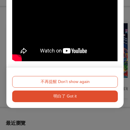
購買此節目的人，也買了...
不再提醒 Don't show again
戲劇
戲劇
親子
國光劇團2026《永恆
果陀劇場《Crash,
《時空玫瑰》富瑜
時尚：小雪》演出
Boom Boom Love!》
子音樂劇場
明白了 Got it
演唱會音樂劇
最近瀏覽