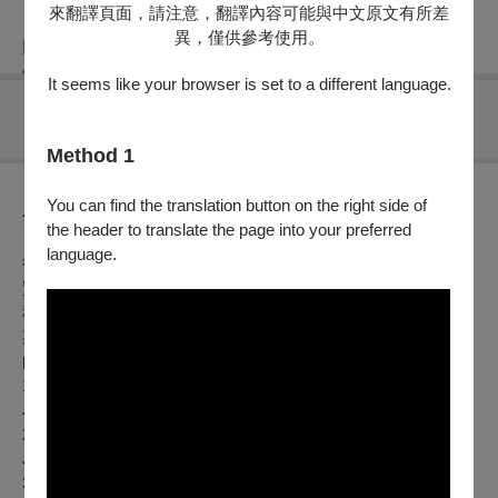
來翻譯頁面，請注意，翻譯內容可能與中文原文有所差
異，僅供參考使用。
購票資訊
節目介紹
折扣方案
重要須知
It seems like your browser is set to a different language.
無可售場次
Method 1
You can find the translation button on the right side of
節目介紹
the header to translate the page into your preferred
language.
從巴赫無伴奏小提琴的作品中，感受音樂的寬厚和深邃。從樸
實溫暖的演奏中，尋找心靈的感動。音樂如同一段又一段的旅
程，在時間的流逝中，我們似乎能夠體會到某種人生的道理。
期待您，前來聆聽這場音樂會。
曲目:
1.巴赫：G小調第一號無伴奏小提琴奏鳴曲，作品 1001
J.S.Bach: Solo Sonata for violin No.1 in G minor，BWV 1001
2.巴赫：C大調第三號無伴奏小提琴組曲，作品 1005
J.S.Bach: Solo Sonata for violin No.3 in C major，BWV 1005
3.巴赫：D小調第二號無伴奏小提琴組曲，作品1004