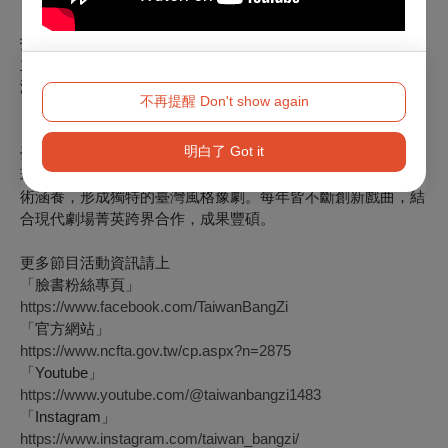
＝＝＝＝＝＝＝＝＝＝＝＝＝＝
指導單位：文化部
主辦單位：國立傳統藝術中心、高雄市政府文化局
演出單位：臺灣豫劇團
不再提醒 Don't show again
【關於臺灣豫劇團】
明白了 Got it
臺灣豫劇團立基高雄左營耕耘七十餘年，由臺灣豫劇皇后王海
玲與新生代演員，不斷努力創新，融入臺灣在地人文風情及藝
術涵養，形成獨特的臺灣風格豫劇。每年皆不斷創新戲曲，結
合現代劇場菁英跨界合作，成果豐碩。
更多節目活動資訊請上
「臉書粉絲專頁」
https://www.facebook.com/TaiwanBangZi
「官方網站」
https://www.ncfta.gov.tw/cp.aspx?n=2875
「Youtube」
https://www.youtube.com/@taiwanbangzi1483
「Instagram」
https://www.instagram.com/taiwan_bangzi/