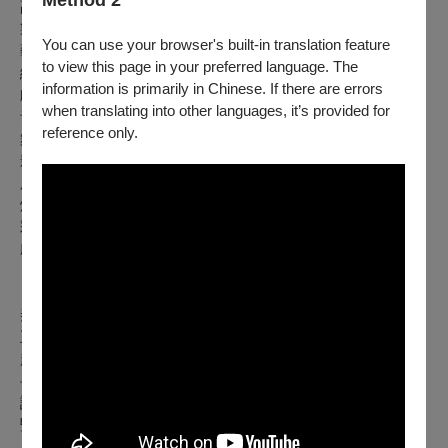
Method 2
副監製│王逸群、賴銘仁
製作人│賴世哲
You can use your browser's built-in translation feature
藝術總監│王海玲
to view this page in your preferred language. The
編劇暨導演│王友輝
information is primarily in Chinese. If there are errors
戲曲導演│殷青群
when translating into other languages, it’s provided for
音樂設計│周以謙、張廷營
reference only.
舞臺設計│張哲龍
影像設計│王奕盛
服裝造型設計│林恒正
燈光設計│楊秉儒
彩妝設計│盧靖雯
劇名英譯│杜明城
【主演人員】
秦檜│殷青群
王氏│蕭揚玲
趙構│劉建華
岳飛│林文瑋
說書人│張瑄庭、謝文琪
暨臺灣豫劇團優秀演員