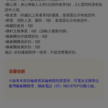
•愛心票：身心障礙人士與1位陪同者享5折，2人需同時憑有效
證件入場。
•敬老票：65歲以上長者享5折優惠，進場需出示有效證件。
•軍警、消防人員、榮民：9折，進場需出示有效證件。
•兩廳院會員：9折
•康軒文教事業：6折（請輸入優惠代碼）
•豫劇團合作媒體折扣：6折
•豫劇團團員折扣：5折
•豫劇團推廣折扣：5折
備註: 折扣優惠限擇一使用，不提供雙重折扣。
溫馨提醒
※如有本節目輪椅席及輪椅陪同席需求，
可電洽主辦單位
臺灣豫劇團辦理，聯絡電話（07）582-
8753*53龎小姐。