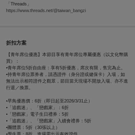
「Threads」
https://www.threads.net/@taiwan_bangzi
折扣方案
【青年席位優惠】本節目享有青年席位專屬優惠（以文化幣購
買）：
•青年席位5折自由座：享有5折優惠，席次有限，售完為止。
•持青年席位票券者，請憑證件（身分證或健保卡）入場，如
無法出示相符證件之觀眾，節目當天現場不開放入場、亦不進
行退／換票。
•早鳥優惠價：6折（即日起至2026/3/31止）
•「追戲迷」、「戀戲家」：6折
•「戀戲家」電子生日禮券：5折
•「追戲迷」、「戀戲家」入續會禮券：5折
•團體票：5折（30張以上）
•學生票：8折，進場需出示有效證件。