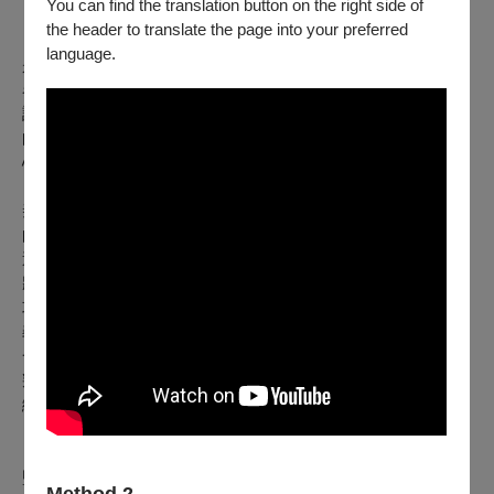
You can find the translation button on the right side of
the header to translate the page into your preferred
《清明上河圖》繪盡繁華，也掩埋滄桑。東窗事發，說的不只
language.
是一段悠遠的歷史，《東窗謀計》借鏡南宋權力煙雲中，以罵
名換取江山多嬌的宏願，與那些被正史抹去的顫抖、夢遊與密
謀……從爭權嗜血的迷局，照見內心欲望與恐懼，探問人世間
的功與過，歲月悠悠浪淘盡，誰能逃過褒與貶，天涯何處尋初
心。
秦檜，究竟是奸臣或謀士？撕開奸臣的臉譜，他是被初心反噬
的理想主義者，還是被欲望掏空的權力囚徒？
這場權力遊戲裡，最可怕的從來不是壞人，而是以愛國之名，
將你我、天下推向深淵的「好人」。
攻心不讓鬚眉的貴婦王氏、暗藏算計的逃跑皇帝趙構、
被忠肝
義膽耽誤的大將岳飛，
一場場真情虛妄交錯的信念之爭，忠與奸、情與義、夢想與背
叛，讓野心成為權力棋局中的獻祭品，在歷史的灰燼與傳說的
縫隙中，探看真相。
【製作團隊】
監製│陳悅宜