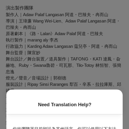
演出製作團隊
製作人｜Adaw Palaf Langasan 阿道・巴辣夫・冉而山
導演｜王瑋廉 Wang Wei-Lien、Adaw Palaf Langasan 阿道・
巴辣夫・冉而山
原著劇本｜《路・Lalan》Adaw Palaf 阿道・巴辣夫
執行製作｜marang aly 李杰
行政協力｜Karding Adaw Langasan 蔻兒亭・阿道・冉而山
舞台監督｜陳宣妙
舞台設計／舞台裝置／道具製作｜TAFONG・KATI 達鳳・旮
赫地、Ruby・Swana魯碧・司瓦那、Tilo-Totoy 林恒智、張簡
忠逸
燈光／聲音／音場設計｜郭樹德
服裝設計｜Ripay Sinsi Raranges 犁百・辛系・拉拉庫斯、邱
靖雯
視覺繪畫｜Adirong 阿緹蓉
視覺設計｜maya’ a taboeh hayawan 羅媛
Need Translation Help?
族語翻譯｜Moli Ka’ti 摩力・旮禾地
排練助理｜王瑞儀
燈光執行｜楊鈞幃
音響執行｜陳彥軒
你的瀏覽器目前預設為其他語言。你可以使用以下方法