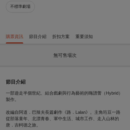
不標準劇場
購票資訊
節目介紹
折扣方案
重要須知
無可售場次
節目介紹
一部遊走半個世紀、結合戲劇與行為藝術的嗨譜蕾（Hybrid）
製作。
改編自阿道．巴辣夫長篇劇作《路．Lalan》。主角珩豆一路
從部落童年、北漂青春、軍中生活、城市工作、走入山林的
唐．吉軻德之旅。