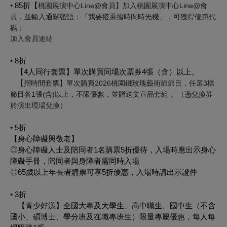
•
85
折
【
桃園展演中心
Line@
會員】加入桃園展演中心
Line@
會
員，並輸入通關密語：
「我要搭乘摺時間時光機」
，可獲得優惠代
碼
；
加入會員連結
•
8
折
【
4
人同行套票】單次購買同場次票券
4
張（含）以上。
【
摺時間套票
】單次購買2026桃園鐵玫瑰藝術節節目，任選3檔
節目各1張(含)以上，不限張數，並贈送文宣品套組
。（憑兌換券
於演出現場兌換）
•
5
折
【身心障礙與敬老】
◎身心障礙人士及陪同者
1
名購票
5
折優待，入場時應出示身心
障礙手冊，陪同者與身障者需同時入場
◎
65
歲以上年長者購票可享
5
折優惠，入場時請出示證件
•
3
折
【青少好漾】全國大專及大學生、高中職生、國中生（不含
國小、碩博士、學分班及在職專班生）限量專屬優惠，每人每