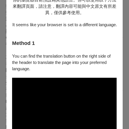
技術人員｜陳昀
來翻譯頁面，請注意，翻譯內容可能與中文原文有所差
技術統籌｜群動藝術有限公司
異，僅供參考使用。
演 員 ｜ Adirong 周邦蓉 Arik Fusay 陳若琳 Awa 劉于仙 Chiu
It seems like your browser is set to a different language.
Jung 邱融 Falahan ’Ilid 楊芷羚 Moli Ka’ti 摩力・旮禾地 Sra 吳
顯堂 Sera Fangis Pacidal 陳少石 Tilo Totoy 林恒智 Tenmoy
Cinaw 騰莫言・基鬧 Uding Wayan 曾信一 王瑞儀 邱靖雯 郭行
Method 1
衍 溫庭偉 陳怡彤 盧宏文 鍾雨潤（依姓名筆畫順序排列）
You can find the translation button on the right side of
主創者介紹
the header to translate the page into your preferred
導演｜ 阿道・巴辣夫・冉而山 Adaw Palaf Langasan
language.
阿道・巴辣夫・冉而山 Adaw Palaf Langasan ，太巴塱部落阿
美族人。 遊走於原民展演與小劇場之間的領唱者。四十歲後
受原舞者啟蒙而開始表演工作，經民眾劇場與 行為藝術洗
禮，一路至今。2012年回到太巴塱創立冉而山劇場，逐漸積累
以神話傳說為文本、 集體創作為方法的跨越性美學語彙；同
時持續開創在部落的行為藝術場景，鼓動部落族人將文化 底
蘊轉化為藝術表現。 其文學作品及劇作收入「臺灣原住民族
文學選集」、《讀劇的十種方法—2003第一屆台灣國際 讀劇
節全記錄》、「花蓮現代文學選」等，著有長篇劇作《路．
Lalan》。