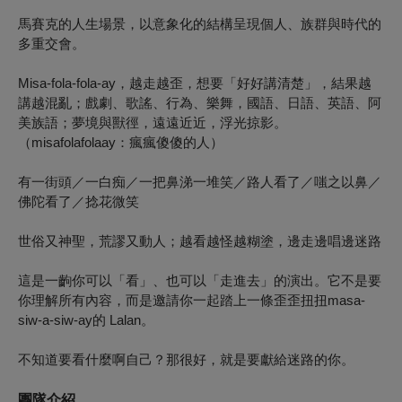
馬賽克的人生場景，以意象化的結構呈現個人、族群與時代的
多重交會。
Misa-fola-fola-ay，越走越歪，想要「好好講清楚」，結果越
講越混亂；戲劇、歌謠、行為、樂舞，國語、日語、英語、阿
美族語；夢境與獸徑，遠遠近近，浮光掠影。
（misafolafolaay：瘋瘋傻傻的人）
有一街頭／一白痴／一把鼻涕一堆笑／路人看了／嗤之以鼻／
佛陀看了／捻花微笑
世俗又神聖，荒謬又動人；越看越怪越糊塗，邊走邊唱邊迷路
這是一齣你可以「看」、也可以「走進去」的演出。它不是要
你理解所有內容，而是邀請你一起踏上一條歪歪扭扭masa-
siw-a-siw-ay的 Lalan。
不知道要看什麼啊自己？那很好，就是要獻給迷路的你。
團隊介紹