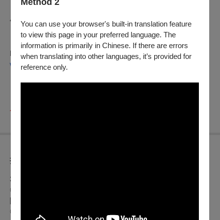
Method 2
領銜主演/第四代團長 鄭俊良
You can use your browser's built-in translation feature
to view this page in your preferred language. The
information is primarily in Chinese. If there are errors
Facebook粉絲專頁
when translating into other languages, it’s provided for
www.facebook.com/cuan.le.ge
reference only.
※本節目可使用文化幣購票、「持青年席位票券者，請憑證件
入場」
折扣方案
3/2(一)12:00全面啟售。
◎身心障礙人士及陪同者1名購票5折優待，入場時應出示身心
障礙手冊，陪同者與身障者需同時入場。
◎年滿65歲以上購票享5折（入場時請務必攜帶身份證)。