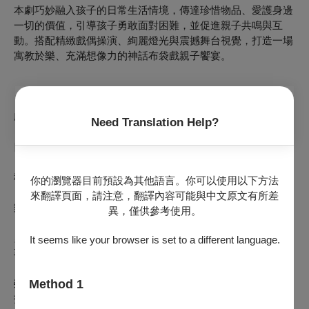
本劇巧妙融入孩子的日常生活情境，傳達珍惜物品、
愛護身邊
一切的價值，引導孩子勇敢面對困難，
並促進親子共鳴與互
動。搭配精緻戲偶操演、
絢麗燈光與震撼舞台視覺，打造一場
寓教於樂、
充滿想像力的神話布袋戲親子饗宴。
劇團簡介：
Need Translation Help?
四代傳承，守舊為骨，創新為葉，
積極投入文化藝術產業，校園巡演，
你的瀏覽器目前預設為其他語言。你可以使用以下方法
來翻譯頁面，請注意，翻譯內容可能與中文原文有所差
樂齡推廣，全台各地巡迴演出。
異，僅供參考使用。
勇於嘗試各種不同戲劇型式，如傳統歷史、奇幻武俠、在地故
It seems like your browser is set to a different language.
事、
兒童親子劇等多元化表演。
榮獲「屏東品牌演藝傑出團隊」
Method 1
打造高規格表演藝術，帶給觀眾更多滿足及歡笑。