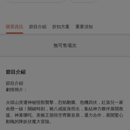
購票資訊
節目介紹
折扣方案
重要須知
無可售場次
節目介紹
節目介紹
劇情簡介：
火燄山突遭神秘怪獸襲擊，烈焰翻騰、危機四伏，
紅孩兒一家
命懸一線！關鍵時刻，豬八戒挺身而出，
集結神力夥伴展開救
援。神童哪吒、美猴王孫悟空齊聚並肩，
通力合作，展開驚心
動魄的降妖伏魔大冒險。