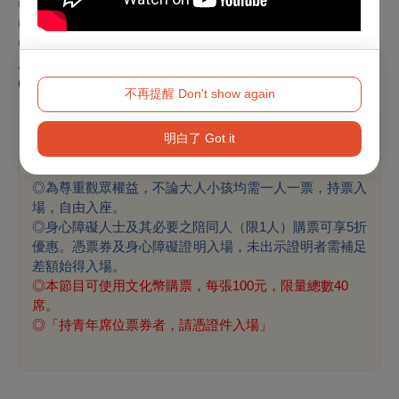
◎學生購票享5折（入場時請務必攜帶學生證)。
◎購滿4張以上享5折。
◎
本節目可使用文化幣購票，至少使用100點(含)，享5折自由
座，限量總數40席
(折扣優惠限擇一使用，恕不重複優惠)
不再提醒 Don't show again
明白了 Got it
溫馨提醒
◎為尊重觀眾權益，不論大人小孩均需一人一票，持票入
場，自由入座。
◎身心障礙人士及其必要之陪同人（限1人）購票可享5折
優惠。憑票券及身心障礙證明入場，未出示證明者需補足
差額始得入場。
◎本節目可使用文化幣購票，每張100元，限量總數40
席。
◎「持青年席位票券者，請憑證件入場」