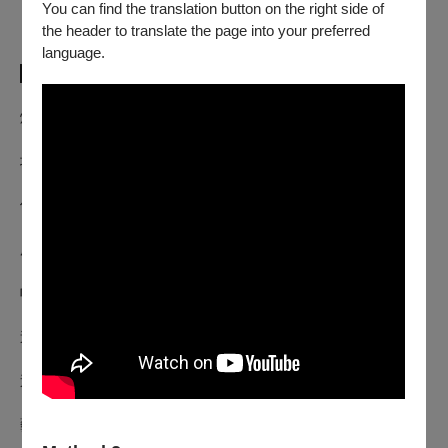
You can find the translation button on the right side of
the header to translate the page into your preferred
language.
▌製作團隊 ▌
燈光設計｜陽福景藝術工作室
場景製作｜義勝文化有限公司
偶頭雕刻｜潮州瀚宇工作室
服裝設計｜金馬獎造型設計 陳有豐
帽盔製作｜紅燈手感工藝
道具製作｜華山佛店 陳峻漢
造型設計｜樂宇文創
藝術指導｜騰藝多媒體