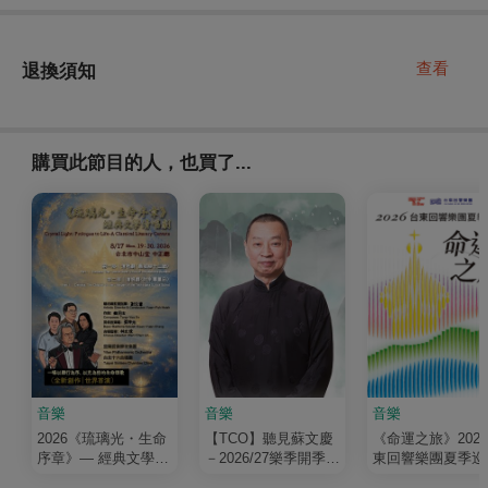
查看
退換須知
購買此節目的人，也買了...
音樂
音樂
音樂
2026《琉璃光・生命
【TCO】聽見蘇文慶
《命運之旅》202
序章》— 經典文學清
－2026/27樂季開季音
東回響樂團夏季巡
唱劇
樂會