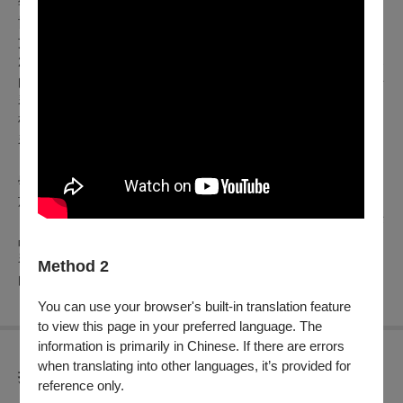
年於高雄市音樂館舉辦個人揚琴獨奏會，同年
受台灣揚琴發展
協會邀請，於臺中歌劇院小劇場、臺灣藝術大學福舟廳、臺南
文化中心原生劇場，首演作曲家王韻雅作品《蛻變狂想》；
2024
年與桃園市國樂團於國家音樂廳協奏演出李哲藝揚琴協奏
曲《月夜愁了》
；
2025年與台灣揚琴樂團於宜蘭演藝廳演出揚
琴協奏曲《山哈》，此期間陸續與指揮家瞿春泉、顧寶文、安
敬業、任燕平、林亦輝合作演出多首揚琴協奏曲。現為台灣揚
琴樂團與
TCO
學院國樂團團員。
學習創作之際，曾師事於李沛憶老師，現師事宋婉華老師，
於 2023 年陸續發表創作，包含《對比》給揚琴與鋼琴、
《盼》給中阮與鋼琴於高雄市音樂館首演，2025年由弦樂團作
品《遶境塵夢》獲灣聲國際音樂大賽作曲組桂冠獎，同年以揚
琴作品《彼岸之歌》獲馬來西亞第二屆皇城盃音樂大賽最佳作
Method 2
曲獎，並作為揚琴獨奏組指定曲。
You can use your browser's built-in translation feature
to view this page in your preferred language. The
information is primarily in Chinese. If there are errors
when translating into other languages, it’s provided for
折扣方案
reference only.