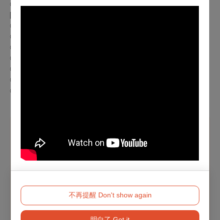
◎身心障礙人士及陪同者1名購票5折優待，入場時應出示身心
障礙手冊，陪同者與身障者需同時入場
◎65歲以上年長者購票可享5折優惠，入場時請出示證件
◎兩廳院付費會員9折、免費會員(廳院青)9折
◎衛武營付費會員9折
◎團票10張8折
◎
「
翎揚配」專屬代碼9折優待
◎學生票可享9折優待
有提供青年席位與青年席位五折自由座
◎
溫馨提醒
【本節目適用文化幣青年席位、青年席位五折自由座優
惠，提供之場次將顯示專屬折扣方案】
青年席位專屬優惠、青年席位五折自由座僅限於
OPENTIX網站與App
使用100點以上文化幣支付
，席次有
不再提醒 Don't show again
限，售完為止。
※
持青年席位票券者，須為符合當年度文化幣發放資
明白了 Got it