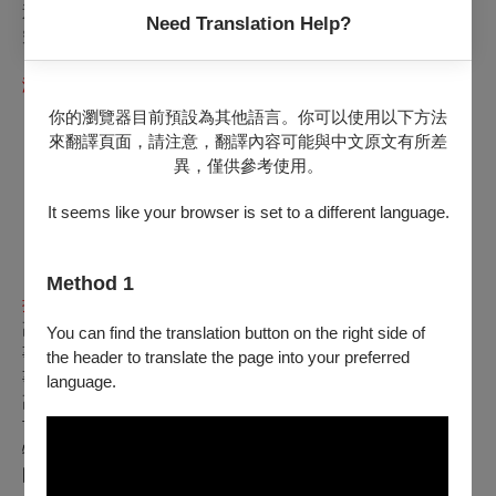
透過多樣的音樂風格，引領觀眾在聲音的遊走之中，感受其於
Need Translation Help?
空間中流動、停駐與轉化後所展開的聆聽想像。
演出曲目
《昭君怨》
張高翔
整理
你的瀏覽器目前預設為其他語言。你可以使用以下方法
《覓》
楊青
曲
來翻譯頁面，請注意，翻譯內容可能與中文原文有所差
《臺北印象
IV
》
黃俊達
曲
異，僅供參考使用。
《原風》
熊欣
曲
《
Y.C.E
》趙立瑋
曲
It seems like your browser is set to a different language.
《暗訪》
李翎喬
曲
《寫給台灣的情歌》
李哲藝
曲
《樓蘭女》
鍾耀光
曲
Method 1
揚琴
/
李翎喬
高雄市人，畢業於臺南藝術大學中國音樂學系，主修揚琴，師
You can find the translation button on the right side of
事林佩娟老師；現就讀臺灣藝術大學中國音樂學系碩士班，師
the header to translate the page into your preferred
事陳思伃老師。於
2017
、
2019
、
2021
年獲全國學生音樂比賽
language.
高中職
A
組、大專
A
組揚琴獨奏特優第一名；
2022
年於桃園
市國樂團器樂大賽《桃園之星》決賽獲揚琴組第一名與作曲家
特別獎，同年獲南藝大國樂系推薦入選北市國「誰來接班
——
國樂青年演奏家繁星計畫」
與高雄市國樂團協奏演出；
2023