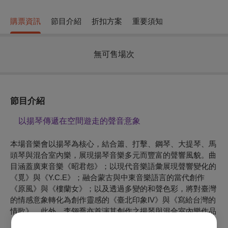
購票資訊
節目介紹
折扣方案
重要須知
無可售場次
節目介紹
以揚琴傳遞在空間遊走的聲音意象
本場音樂會以揚琴為核心，結合簫、打擊、鋼琴、大提琴、馬
頭琴與混合室內樂，展現揚琴音樂多元而豐富的聲響風貌。曲
目涵蓋廣東音樂《昭君怨》；以現代音樂語彙展現聲響變化的
《覓》與《Y.C.E》；融合蒙古與中東音樂語言的當代創作
《原風》與《樓蘭女》；以及透過多變的和聲色彩，將對臺灣
的情感意象轉化為創作靈感的《臺北印象IV》與《寫給台灣的
情歌》。此外，李翎喬亦首演其創作之揚琴與混合室內樂作品
《暗訪》，以北管音樂素材勾勒對臺灣遶境文化的情感記憶。