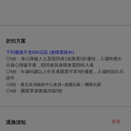
折扣方案
下列優惠不含600元區 (身障票除外)
◎
身心障礙人士及陪同者1名購票5折優待，入場時應出
5折
：
示身心障礙手冊，陪同者與身障者需同時入場
◎
65歲以上年長者購票可享9折優惠，入場時請出示
9折
：年滿
證件
◎
9折：
臺北表演藝術中心會員─成癮玩家／團隊玩家
◎
團票單筆購滿20張9折
9折
：
查看
退換須知