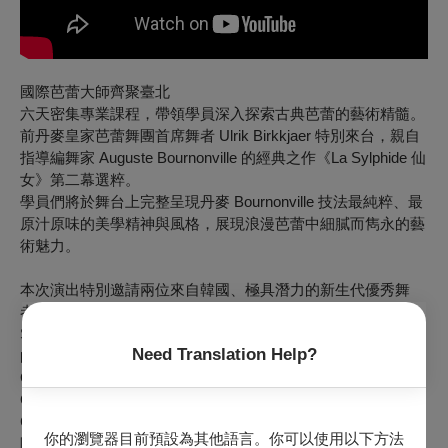
國際芭蕾大師齊聚臺北
六天密集專業課程，帶領學員深入探索古典芭蕾的藝術精髓。
前丹麥皇家芭蕾舞團首席舞者
Ulrik Birkkjaer
特別來台，親自
指導編舞家
Auguste Bournonville
的經典之作《
La Sylphide 仙
女
》第二幕選粹。
學員們將於舞台上完整呈現丹麥
Bournonville
技法最純粹、最
原汁原味的美學精神與風格，展現浪漫芭蕾中細膩而雋永的藝
術魅力。
本次演出特別邀請兩位來自韓國、極具潛力的新生代優秀舞
者，與國內學員共同參與演出。
Sooji Yim
曾於韓國多項國際芭蕾舞大賽中屢獲首獎，以穩健
Need Translation Help?
的技術實力與細膩的舞台表現備受矚目；
Geonhee Park
於 2023 年榮獲美國
YAGP 國際芭蕾大賽
GRAND PRIX
大獎，現為
American Ballet Theatre Studio
Company
舞者。
你的瀏覽器目前預設為其他語言。你可以使用以下方法
除參與《仙女》演出外，兩位舞者亦將加碼呈現經典古典小品