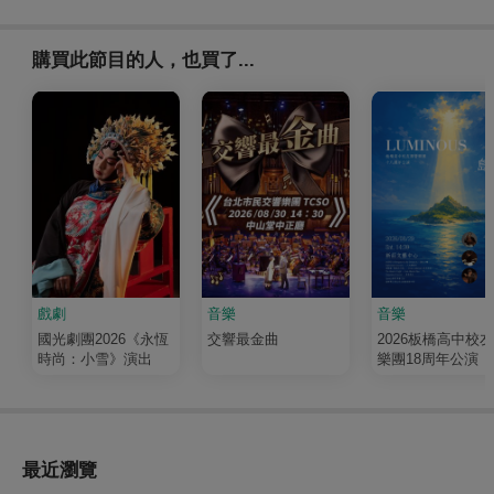
購買此節目的人，也買了...
戲劇
音樂
音樂
國光劇團2026《永恆
交響最金曲
2026板橋高中校
時尚：小雪》演出
樂團18周年公演《
輝 Luminous》
最近瀏覽