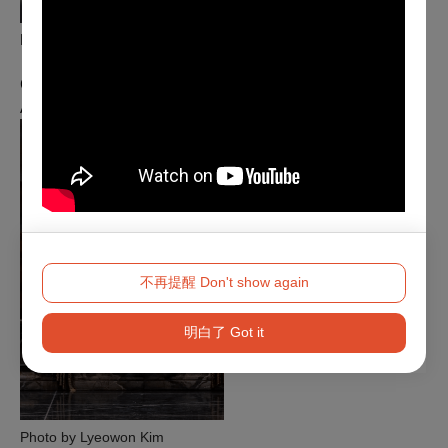
Photo by yoon6photo_studio
Geonhee Park -Guest Dancer
ABT Studio Company
不再提醒 Don't show again
明白了 Got it
Photo by Lyeowon Kim