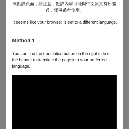
來翻譯頁面，請注意，翻譯內容可能與中文原文有所差
舞碼，為演出增添更多精彩亮點。
異，僅供參考使用。
誠摯邀請您蒞臨觀賞，一同見證這群年輕芭蕾舞者從課堂走向
It seems like your browser is set to a different language.
舞台的蛻變。
演出內容
Method 1
▍
舞台課堂呈現（全體學員）
You can find the translation button on the right side of
▍
古典小品舞碼
the header to translate the page into your preferred
Raymonda
language.
Paquita
Coppelia
Le Corsaire
Satanella
Le Esmerada
Swan Lake-Pas de Trois Variation
Don Quixote
La Bayadère
▍
仙女
《La Sylphide》第二幕選粹
（全體學員）