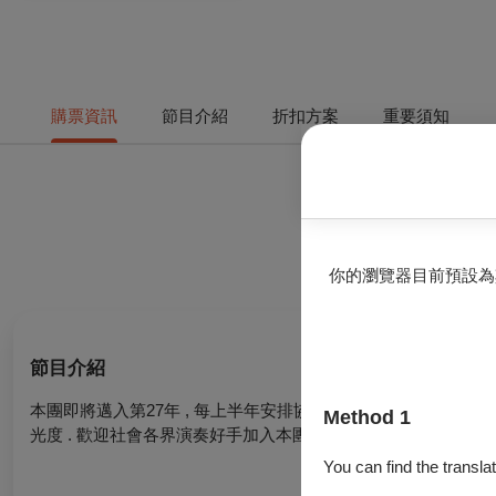
購票資訊
節目介紹
折扣方案
重要須知
你的瀏覽器目前預設為
節目介紹
本團即將邁入第27年 , 每上半年安排協奏曲音樂會鼓勵團內熱情
Method 1
光度 . 歡迎社會各界演奏好手加入本團。
You can find the translat