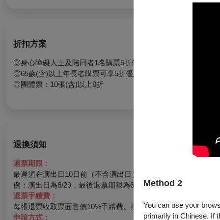
折扣方案
◎身心障礙人士及陪同者1名購票5折優待，入場時應出示身心
◎65歲(含)以上年長者購票可享5折優惠，入場時請出示證
◎團體票：10張(含)以上8折
退換須知
退票期限：
最遲須在演出日10日前（不含演出日）辦理，逾期無法受理。
Method 2
例：演出日為6/29，最後退票期限為6/19。
退票手續費：
You can use your browser
每張退票收取票面售價10%手續費。換票視同退票，需退票後重
primarily in Chinese. If 
申請方式：