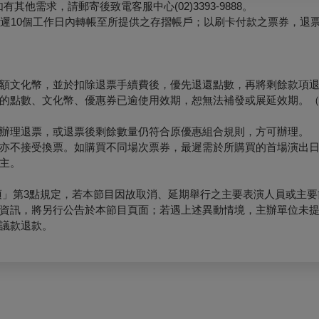
他需求，請郵寄後致電客服中心(02)3393-9888。
最遲10個工作日內轉帳至所提供之存摺帳戶；以刷卡付款之票券，退
額文化幣，並於扣除退票手續費後，優先退還點數，再將剩餘款項
的點數、文化幣、優惠券已逾使用效期，恕無法補發或展延效期。
辦理退票，或退票後剩餘數量仍符合原優惠組合規則，方可辦理。
亦不接受換票。如購買不同場次票券，最遲需於所購買的首場演出日
主。
項」第3點規定，若本節目因故取消、延期舉行之主要表演人員或主要
資訊，將另行公告於本節目頁面；若遇上述異動情境，主辦單位未
議款退款。