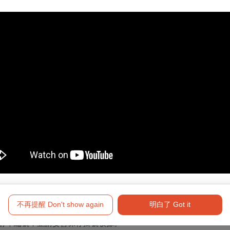
要退訂的訂單，按下「退訂單」勾選欲退項目，線上完成退訂。
必留意退票期限，提前申請。
將於3個工作日內執行退票作業。
符合退票規則，將於3個工作日內執行退票作業。
形（含換、補票及節目異動之退票），轉帳手續費恕無法一併退還。
高雄四大
不再提醒 Don't show again
明白了 Got it
等聯絡資訊於退票期限前（郵戳為憑），掛號郵寄至「100012臺
票面之訂單編號，並請妥善保存掛號收據。