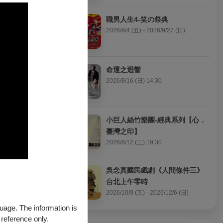
職男人生4-笑の祭典
2026/9/4 (五) - 2026/9/27 (日)
命運之迴響
2026/8/16 (日) 14:30
小巨人絲竹樂團-經典系列【心．
臺灣之印】
2026/8/12 (三) 19:30
吳念真國民戲劇《人間條件三》
台北上午零時
2026/10/9 (五) - 2026/12/6 (日)
guage. The information is
 reference only.