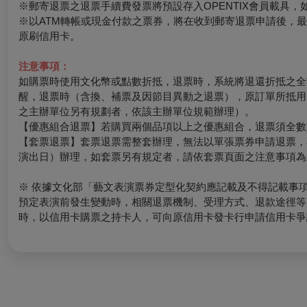
※郵寄退票之退票手續費發票將預設存入OPENTIX會員載具，如有其
※以ATM轉帳或現金付款之票券，將在收到郵寄退票申請後，
原刷信用卡。
注意事項：
如購票時使用文化幣或點數折抵，退票時，系統將退還折抵之全
醒，退票時（含換、補票及因節目異動之退票），原訂單所抵用
之主辦單位另有規劃者，依該主辦單位規範辦理）。
【優惠組合退票】若購買兩個品項以上之優惠組合，退票須全數
【套票退票】套票退票需整套辦理，無法以單張票券申請退票，
演出日）辦理，如套票另有規定者，請依套票頁面之注意事項為
※ 依據文化部「藝文表演票券定型化契約應記載及不得記載事
預定表演前發生變動時，相關退票機制、受理方式、退款途徑等
時，以信用卡購票之持卡人，可向原信用卡發卡行申請信用卡爭