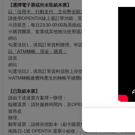
【選擇電子票或尚未取紙本票】
以「信用卡、行動支付、文化幣全額支付」購票：
請使用OPENTIX線上退訂單功能，至會員＞訂單紀錄＞點入
※請留意，每日23:30-00:00為系統結算期間暫停服務。請務
※購買團票、套票或其他無法使用退訂單功能時，請至
網站
勾選項目1，填寫訂單資料辦理。申請的退票如符合退票規則，
以「ATM轉帳、現金」購票：
請至
網站
勾選項目2，填寫訂單資料並附上存摺照片辦理，申請的退票如
※ATM轉帳繳費時產生的轉帳手續費由銀行收取，如有退票情
【已取紙本票】
請由下述退票方案擇一辦理：
臨櫃退票：請於服務時間內，至OPENTIX臺北、臺中、臺南、
服務處
辦理。
郵寄退票：請將存摺影本（刷卡購票無須提供）、票券、姓名電話
南路21-1號 OPENTIX 退票小組收」。退票郵寄前請記下