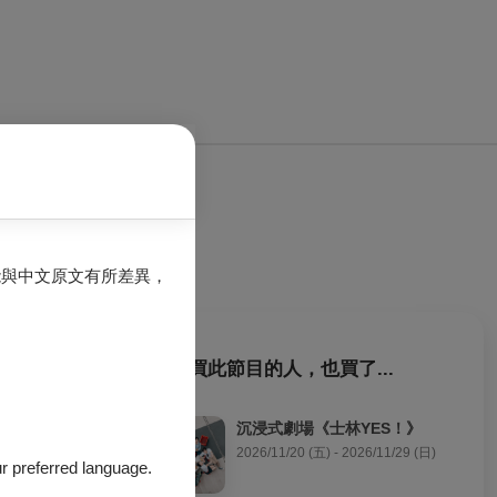
能與中文原文有所差異，
購買此節目的人，也買了...
 , 增加樂團曝
沉浸式劇場《士林YES！》
2026/11/20 (五) - 2026/11/29 (日)
our preferred language.