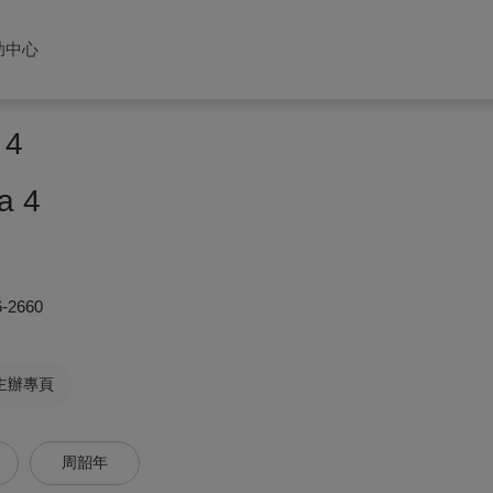
助中心
4
a 4
6-2660
主辦專頁
周韶年