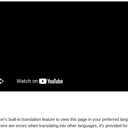
障礙手冊，陪同者與身障者需同時入場
's built-in translation feature to view this page in your preferred lan
新購買。
there are errors when translating into other languages, it’s provided for