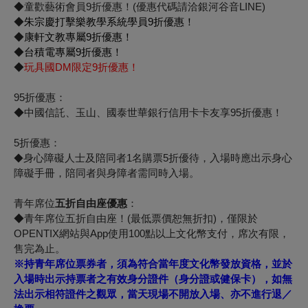
◆童歡藝術會員9折優惠！(優惠代碼請洽銀河谷音LINE)
◆
朱宗慶打擊樂教學系統學員9折優惠！
◆
康軒文教專屬9折優惠！
◆
台積電專屬9折優惠！
◆
玩具國DM限定9折優惠！
95
折優惠：
◆中國信託、玉山、國泰世華銀行信用卡卡友享95折優惠！
5
折優惠：
身心障礙人士及陪同者1名購票5折優待，入場時應出示身心
◆
障礙手冊，陪同者與身障者需同時入場。
青年席位
五折自由座優惠
：
◆
青年席位五折自由座！(最低票價恕無折扣)，
僅限於
OPENTIX網站與App使用100點以上文化幣支付，
席次有限，
售完為止。
※持青年席位票券者，須為符合當年度文化幣發放資格，並於
入場時出示持票者之有效身分證件（身分證或健保卡），如無
法出示相符證件之觀眾，當天現場不開放入場、亦不進行退／