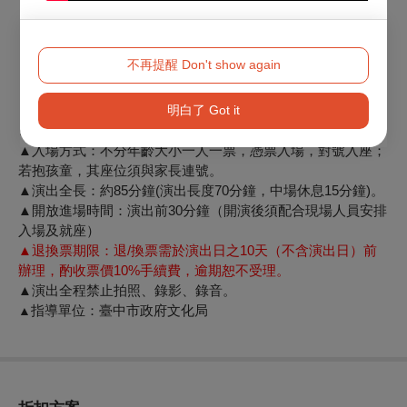
不再提醒 Don't show again
明白了 Got it
※展演須知：
▲入場方式：不分年齡大小一人一票，憑票入場，對號入座；
若抱孩童，其座位須與家長連號。
▲演出全長：約85分鐘(演出長度70分鐘，中場休息15分鐘)。
▲開放進場時間：演出前30分鐘（開演後須配合現場人員安排
入場及就座）
▲退換票期限：退/換票需於演出日之10天（不含演出日）前
辦理，酌收票價10%手續費，逾期恕不受理。
▲演出全程禁止拍照、錄影、錄音。
指導單位：臺中市政府文化局
▲