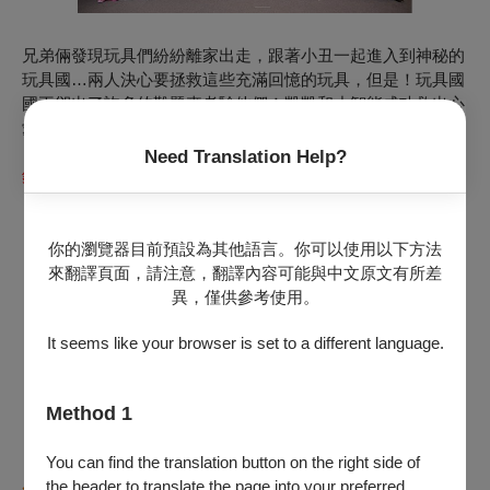
兄弟倆發現玩具們紛紛離家出走，跟著小丑一起進入到神秘的
玩具國…兩人決心要拯救這些充滿回憶的玩具，但是！玩具國
國王卻出了許多的難題來考驗他們！凱凱和小智能成功救出心
愛的玩具嗎？！
※
此劇將與台下觀眾互動演出，一起來幫助兄弟倆拯救即將被
Need Translation Help?
銷毀的玩具吧！
你的瀏覽器目前預設為其他語言。你可以使用以下方法
來翻譯頁面，請注意，翻譯內容可能與中文原文有所差
異，僅供參考使用。
It seems like your browser is set to a different language.
Method 1
You can find the translation button on the right side of
the header to translate the page into your preferred
◆
演 出 特 色
◆