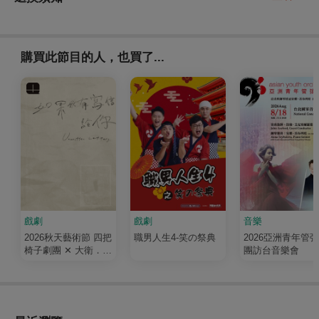
購買此節目的人，也買了...
戲劇
戲劇
音樂
2026秋天藝術節 四把
職男人生4-笑の祭典
2026亞洲青年管
椅子劇團 ✕ 大衛．吉
團訪台音樂會
塞森《如果我有寫信
給你》