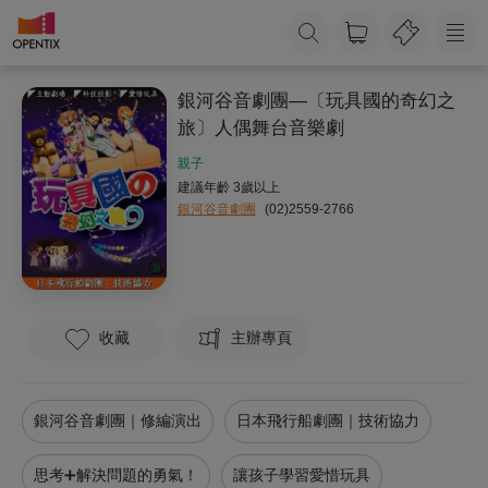
銀河谷音劇團—〔玩具國的奇幻之
旅〕人偶舞台音樂劇
親子
建議年齡 3歲以上
銀河谷音劇團
(02)2559-2766
收藏
主辦專頁
銀河谷音劇團｜修編演出
日本飛行船劇團｜技術協力
思考➕解決問題的勇氣！
讓孩子學習愛惜玩具