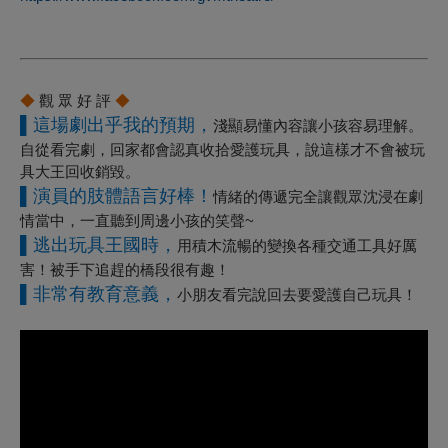
◆
觀
眾
好
評
◆
▌
這場劇出乎我的預期，
淺顯易懂內容讓小孩容易理解。
自從看完劇，回家都會認真收拾愛護玩具，說這樣才不會被玩
具大王回收銷毀。
▌
演員的肢體語言好棒！
情緒的傳遞完全讓觀眾沈浸在劇
情當中，一直聽到周邊小孩的笑聲~
▌
逃出玩具王國時，
用積木流暢的變換各種交通工具好厲
害！被手下追趕的橋段很有趣！
▌
非常有教育意義，
小朋友看完說回去要愛護自己玩具！