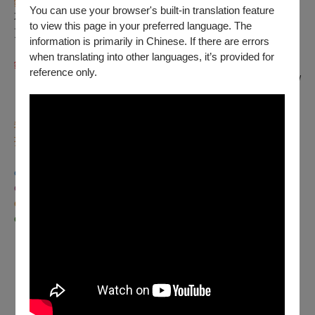
銀河谷音劇團
創團於
2010
年。
You can use your browser's built-in translation feature
不僅有專業與熱愛戲劇的製作團隊
，
to view this page in your preferred language. The
更獲得
日本飛行船劇團
的技術協力！
information is primarily in Chinese. If there are errors
when translating into other languages, it’s provided for
銀河谷音劇團
｜
改編製作演出的歷年劇目：
reference only.
〔灰姑娘〕
/
〔心繪，糖果屋〕
/
〔阿爾卑斯的小天使
-
海蒂〕
/
〔國王的新衣〕
/
〔
出發吧寶兒！醜小鴨歷險記
〕
…
.
我們以「教育、歡笑、感動」為戲劇創作的首要精神，創作小
孩與大人皆喜愛的戲劇演出！
期待能以多元的表演形式，
o
o
啟發孩子的想像與創造，
o
透過戲劇的教育意義培養正確觀念，
o
更豐富孩子的美好童年回憶！