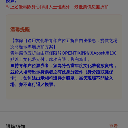
換票。
※上述優惠除身心障礙人士優惠外，最低票價恕無折扣
溫馨提醒
【本節目適用文化幣青年席位五折自由座優惠，提供之場
次將顯示專屬折扣方案】
青年席位五折自由座僅限於OPENTIX網站與App使用100
點以上文化幣支付，席次有限，售完為止。
※持青年席位票券者，須為符合當年度文化幣發放資格，
並於入場時出示持票者之有效身分證件（身分證或健保
卡），如無法出示相符證件之觀眾，當天現場不開放入
場、亦不進行退／換票。
查看
退換須知