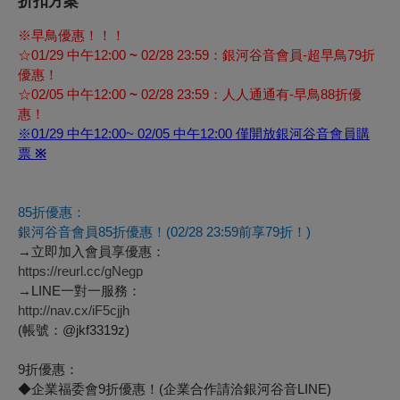
折扣方案
※早鳥優惠！！！
☆01/29 中午12:00
~
02/28 23:59：銀河谷音會員-超早鳥79折
優惠！
☆02/05 中午12:00
~
02/28 23:59：人人通通有-早鳥88折優
惠！
※01/29 中午
12:00~ 02/05 中午12:00
僅開放銀河谷音會員購
票
※
85
折優惠：
銀河谷音會員85折優惠！
(02/28 23:59
前享79折！)
→立即
加入會員享優惠：
https://reurl.cc/gNegp
→
LINE
一對一服務：
http://nav.cx/iF5cjjh
(
帳號：@jkf3319z)
9
折優惠：
◆企業福委會9折優惠！(企業合作請洽銀河谷音LINE)