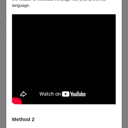
language.
本劇演出型式為
人偶舞台音樂劇
。
日本飛行船劇團
授權精緻的服裝、布景、道具，
銀河谷音劇
團
以科技投影提升舞台視覺、修
編演出！
演員穿戴偶頭精湛演出，劇中穿插歌舞；對話生動有趣。將耳
熟能詳的故事搬上大舞台，彷彿進入童話世界，讓孩子自然而
然學習故事寓意！
Method 2
◆
劇 團 介 紹
◆