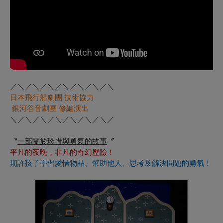
／
＼
／
＼
／
＼
／
＼
／
＼
／
＼
／
＼
日本飛行船劇團 技術協力
銀河谷音劇團 修編演出
＼／＼／＼／＼／＼／＼／＼／
〝
一部關於珍惜與勇氣的故事
〞
平凡的夜晚，非凡的奇幻歷險！
期許孩子學習愛惜物品、幫助他人、思考及解決問題的勇氣！