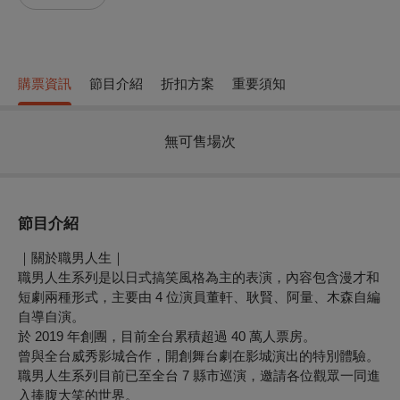
購票資訊
節目介紹
折扣方案
重要須知
無可售場次
節目介紹
｜
關於職男人生
｜
職男人生系列是以日式搞笑風格為主的表演，內容包含漫才和
短劇兩種形式，主要由 4 位演員董軒、耿賢、阿量、木森自編
自導自演。
於 2019 年創團，目前全台累積超過 40 萬人票房。
曾與全台威秀影城合作，開創舞台劇在影城演出的特別體驗。
職男人生系列目前已至全台 7 縣市巡演，邀請各位觀眾一同進
入捧腹大笑的世界。