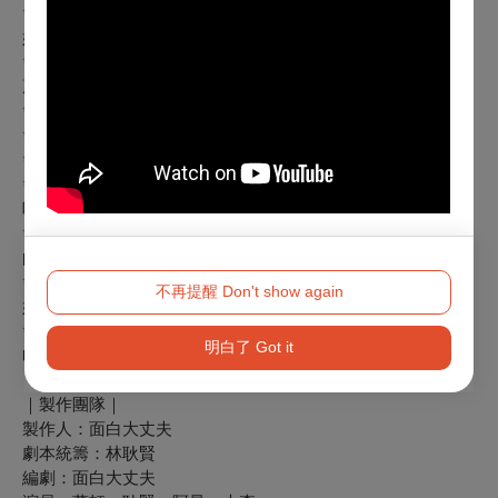
✨ 黃嘉千：「在這段時間裡，你可以很放空很輕鬆～非常有趣
好笑，推薦大家進場！」
✨ 楊千霈 & 曾國城：「深感佩服！因為真的很好笑，值得推
薦 💯」
✨ 亮哲：「面白真的是太煩了！笑到我肚子很痛！」
✨ 紫風：「從頭笑到尾無冷場！需要歡樂就進場支持！」
✨ 小螞蟻：「笑太 HIGH 了！我已經沒有聲音可以主持了…」
✨ 安俊朋：「現場總有意想不到的驚喜，一起來劇場嘻嘻哈哈
吧！」
✨ 徐凱希：「我很享受他們在舞台上各種即興、不按牌理出牌
的感覺！」
✨ 許孟哲：「現場的梗非常多，而且可以發現他們就是感情夠
不再提醒 Don't show again
好才敢惡整對方！」
✨ 何妤玟：「我覺得他們的喜劇很有才、很有梗！總是讓我哈
明白了 Got it
哈大笑而非會心一笑！」
｜
製作團隊
｜
製作人：面白大丈夫
劇本統籌：林耿賢
編劇：面白大丈夫