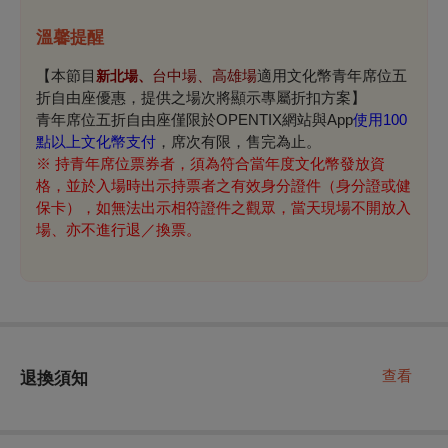
溫馨提醒
【本節目
台中場、高雄場
適用文化幣青年席位五
新北場
、
折自由座優惠，提供之場次將顯示專屬折扣方案】
青年席位五折自由座僅限於OPENTIX網站與App
使用100
點以上文化幣支付
，席次有限，售完為止。
※
持青年席位票券者，須為符合當年度文化幣發放資
格，並於入場時出示持票者之有效身分證件（身分證或健
保卡），如無法出示相符證件之觀眾，當天現場不開放入
場、亦不進行退／換票。
查看
退換須知