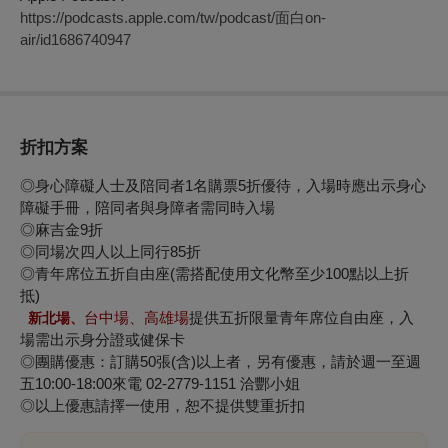
https://podcasts.apple.com/tw/podcast/面白on-
air/id1686740947
折扣方案
◎身心障礙人士及陪同者1名購票5折優待，入場時應出示身心
障礙手冊，陪同者與身障者需同時入場
◎麻吉金9折
◎同場次四人以上同行85折
◎青年席位五折自由座(需搭配使用文化幣至少100點以上折
抵)
台中場、高雄場
提供五折限量青年席位自由座，
入
新北場
、
場需出示身分證或健保卡
◎團購優惠：訂購50張(含)以上者，另有優惠，請於週一至週
五10:00-18:00來電 02-2779-1151 洽酆小姐
◎
以上優惠請擇一使用，恕不提供雙重折扣