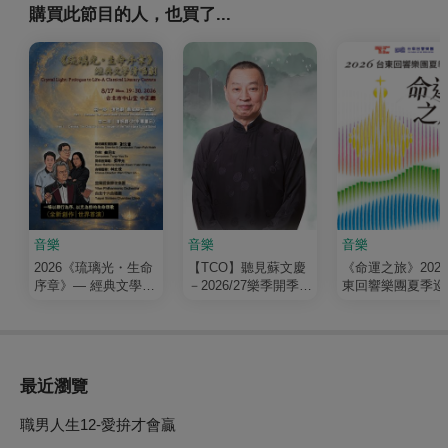
購買此節目的人，也買了...
音樂
音樂
音樂
2026《琉璃光・生命
【TCO】聽見蘇文慶
《命運之旅》202
序章》— 經典文學清
－2026/27樂季開季音
東回響樂團夏季巡
唱劇
樂會
最近瀏覽
職男人生12-愛拚才會贏