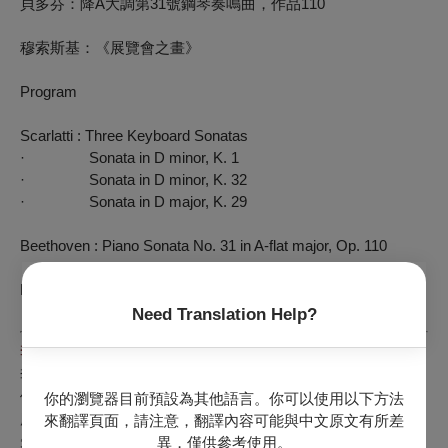
貝多芬：降
A
大調第
31
號鋼琴奏鳴曲，作品
110
穆索斯基
：《展覽會之畫》
Program
Scarlatti : Three Keyboard Sonatas
· Sonata in D minor, K. 1
· Sonata in D minor, K. 32
· Sonata in D major, K. 29
Beethoven : Piano Sonata No. 31 in A-flat major, Op. 110
Mussorgsky : Pictures at an Exhibition
Need Translation Help?
李其叡 – 鋼琴家
李其叡，活躍於國際樂壇的鋼琴家，以豐富的協奏曲演出經歷
備受矚目。1998 年生於美國，在臺北長大，自幼習琴，師從
你的瀏覽器目前預設為其他語言。你可以使用以下方法
廖皎含與魏樂富教授，14 歲赴德國漢諾威音樂學院 (HMTMH)
來翻譯頁面，請注意，翻譯內容可能與中文原文有所差
先修班 (IFF) 隨 Bernd Goetzke 教授學習，並於該校完成學士
異，僅供參考使用。