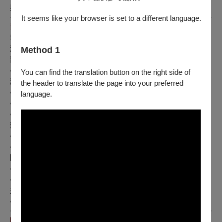
與碩士學位，現攻讀最高演奏家文憑 (Konzertexamen)。
It seems like your browser is set to a different language.
協奏曲演出經歷
李其叡擁有廣泛的協奏曲曲目，並與多個國際樂團合作，在亞
洲與歐洲重要音樂廳登台。
Method 1
部分協奏曲合作紀錄：
●
柴可夫斯基
– 第一號鋼琴協奏曲：武漢愛樂樂團、國立臺
You can find the translation button on the right side of
灣交響樂團
the header to translate the page into your preferred
●
莫札特
– 第二十一號鋼琴協奏曲：台北愛樂管弦樂團
language.
●
貝多芬
– 第三號鋼琴協奏曲：台北愛樂管弦樂團
●
葛利格
– A 小調鋼琴協奏曲：武漢愛樂樂團、高雄市交響
樂團
●
舒曼
– A 小調鋼琴協奏曲：台北愛樂管弦樂團
●
蕭士塔高維契
– 第一號鋼琴協奏曲：Pforzheim 室內樂
團、呂訥堡室內樂團、國立臺灣交響樂團
●
普羅高菲夫
– 第三號鋼琴協奏曲：台北愛樂管弦樂團
●
李斯特
– 第二號鋼琴協奏曲：國立臺灣交響樂團、哥廷根
交響樂團
●
李斯特
– 悲愴協奏曲：長榮交響樂團（臺灣首演）
國際比賽與殊榮