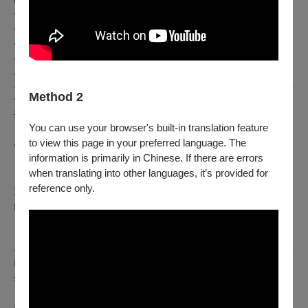
●
全德音樂大賽 (Jugend Musiziert)
– 第一獎及最高分
●
德國西德廣播電台（WDR）古典音樂大獎
●
英國 YPN 鋼琴大賽
– 首獎
●
杜賽道夫國際舒曼鋼琴大賽
– 第三名
●
德國 TONALi 學院 (TONALi Academist) 入選
Method 2
音樂會與藝術節演出
李其叡曾於歐洲與亞洲多個音樂廳舉行獨奏與室內樂音樂會：
You can use your browser's built-in translation feature
臺北國家音樂廳、臺中國家歌劇院、高雄衛武營國家藝術文
to view this page in your preferred language. The
化中心
information is primarily in Chinese. If there are errors
深圳、武漢琴台音樂廳、香港文化中心
when translating into other languages, it’s provided for
阿姆斯特丹、布倫瑞克、法蘭克福、漢諾威、呂訥堡、林
reference only.
道、梅明根
鋼琴獨奏會紀錄：
2017臺中歌劇院大劇院
2018 臺北國家音樂廳
藝術跨界與創新計畫
李其叡探索鋼琴與跨界創作，拓展音樂表現可能性：
🎭
2019
臺灣巡演 –「不只是獨奏會」
，結合音樂、影像、戲