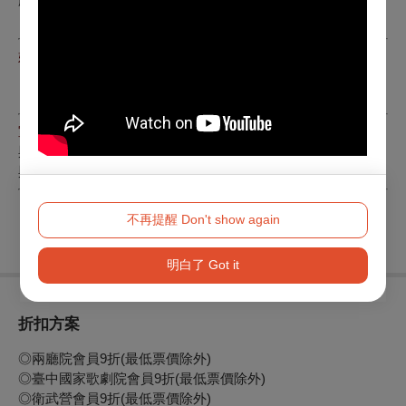
劇、舞蹈與服裝
🎭
2021
巡演《時光命題》
，以 20 世紀法國音樂為主題
媒體與公眾曝光
📡
受邀於理想國 Vistopia 教育平台拍攝古典音樂紀錄片
📡
德國 RTL Nord 電視台專訪報導
室內樂與合作
與大提琴家 Jan Vogler 於 Schloss Neuhardenberg 演出
與大提琴家 Daniel Müller-Schott 於 Schloss Elmau 演出
不再提醒 Don't show again
明白了 Got it
折扣方案
◎兩廳院會員9折(最低票價除外)
◎臺中國家歌劇院會員9折(最低票價除外)
◎衛武營會員9折(最低票價除外)