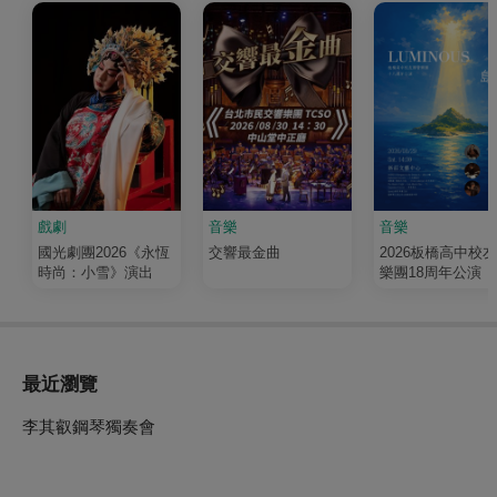
戲劇
音樂
音樂
國光劇團2026《永恆
交響最金曲
2026板橋高中校
時尚：小雪》演出
樂團18周年公演《
輝 Luminous》
最近瀏覽
李其叡鋼琴獨奏會