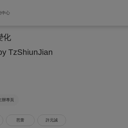
助中心
變化
by TzShiunJian
主辦專頁
芭蕾
許元誠