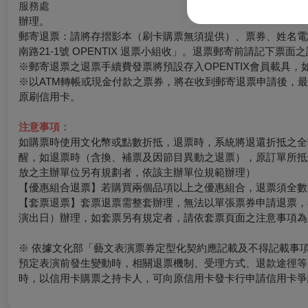
服務處
辦理。
郵寄退票：請將存摺影本（刷卡購票無須提供）、票券、姓名電話
南路21-1號 OPENTIX 退票小組收」。退票郵寄前請記下
※郵寄退票之退票手續費發票將預設存入OPENTIX會員載具，如有其
※以ATM轉帳或現金付款之票券，將在收到郵寄退票申請後，
原刷信用卡。
注意事項：
如購票時使用文化幣或點數折抵，退票時，系統將退還折抵之全
醒，如退票時（含換、補票及因節目異動之退票），原訂單所抵
放之主辦單位另有規劃者，依該主辦單位規範辦理）
【優惠組合退票】若購買兩個品項以上之優惠組合，退票須全數
【套票退票】套票退票需整套辦理，無法以單張票券申請退票，
演出日）辦理，如套票另有規定者，請依套票頁面之注意事項為
※ 依據文化部「藝文表演票券定型化契約應記載及不得記載事
預定表演前發生變動時，相關退票機制、受理方式、退款途徑等
時，以信用卡購票之持卡人，可向原信用卡發卡行申請信用卡爭