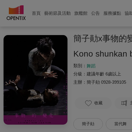
首頁
藝術節及活動
旗艦館
公告
服務據點
協
簡子勛x事物的
Kono shunkan 
類別：
舞蹈
分級：
建議年齡 6歲以上
主辦：
簡子勛
0928-399105
收藏
簡子勛
當代舞