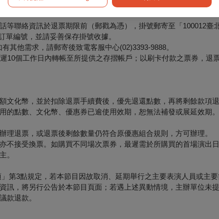
等聯絡資訊於退票期限前（郵戳為憑），掛號郵寄至「100012臺
票面之訂單編號，並請妥善保存掛號收據。
他需求，請郵寄後致電客服中心(02)3393-9888。
最遲10個工作日內轉帳至所提供之存摺帳戶；以刷卡付款之票券，退
額文化幣，並於扣除退票手續費後，優先退還點數，再將剩餘款項
用的點數、文化幣、優惠券已逾使用效期，恕無法補發或展延效期
辦理退票，或退票後剩餘數量仍符合原優惠組合規則，方可辦理。
亦不接受換票。如購買不同場次票券，最遲需於所購買的首場演出日
主。
項」第3點規定，若本節目因故取消、延期舉行之主要表演人員或主要
資訊，將另行公告於本節目頁面；若遇上述異動情境，主辦單位未
議款退款。