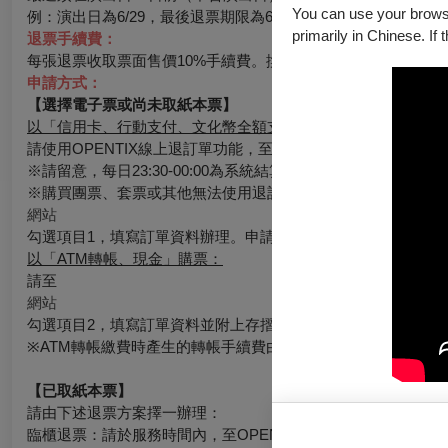
You can use your browser
例：演出日為6/29，最後退票期限為6/19。
primarily in Chinese. If 
退票手續費：
每張退票收取票面售價10%手續費。換票視同退票，需退票後重
申請方式：
【選擇電子票或尚未取紙本票】
以「信用卡、行動支付、文化幣全額支付」購票：
請使用OPENTIX線上退訂單功能，至會員＞訂單紀錄＞點入
※請留意，每日23:30-00:00為系統結算期間暫停服務。請務
※購買團票、套票或其他無法使用退訂單功能時，請至
網站
勾選項目1，填寫訂單資料辦理。申請的退票如符合退票規則，
以「ATM轉帳、現金」購票：
請至
網站
勾選項目2，填寫訂單資料並附上存摺照片辦理，申請的退票如
※ATM轉帳繳費時產生的轉帳手續費由銀行收取，如有退票情
【已取紙本票】
請由下述退票方案擇一辦理：
臨櫃退票：請於服務時間內，至OPENTIX臺北、臺中、臺南、