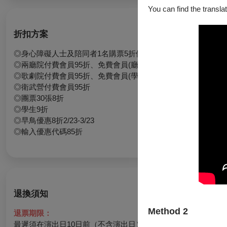
You can find the translat
折扣方案
◎身心障礙人士及陪同者1名購票5折優待，入場時應出示身心
◎兩廳院付費會員95折、免費會員(廳院青)95折
◎歌劇院付費會員95折、免費會員(學生卡)95折
◎衛武營付費會員95折
◎團票30張8折
◎學生9折
◎早鳥優惠8折2/23-3/23
◎輸入優惠代碼85折
退換須知
Method 2
退票期限：
最遲須在演出日10日前（不含演出日）辦理，逾期無法受理。