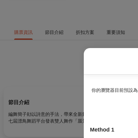
購票資訊
節目介紹
折扣方案
重要須知
你的瀏覽器目前預設為
節目介紹
編舞簡子勛以詩意的手法，帶來全新舞作「事物的變化」，描繪
七屆漂鳥舞蹈平台發表雙人舞作「蜃景」，以多種旋轉來展現「
Method 1