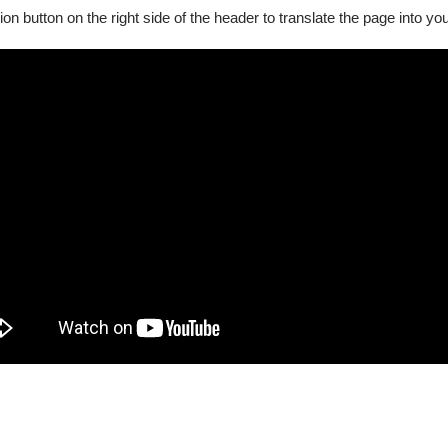
ion button on the right side of the header to translate the page into y
障礙手冊，陪同者與身障者需同時入場