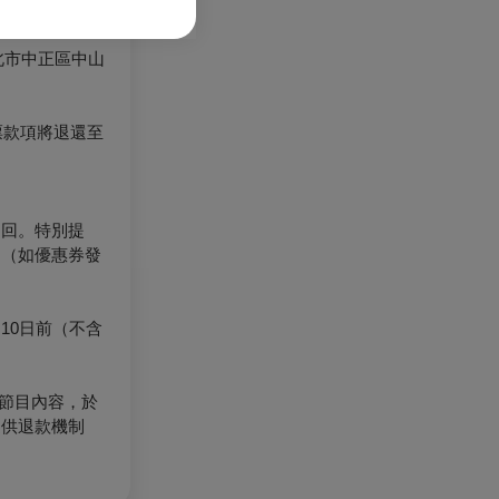
北市中正區中山
票款項將退還至
退回。特別提
。（如優惠券發
10日前（不含
節目內容，於
提供退款機制