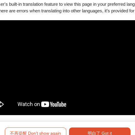
's built-in translation feature to view this page in your preferred lan
there are errors when translating into other languages, it’s provided for
新購買。
要退訂的訂單，按下「退訂單」勾選欲退項目，線上完成退訂。
必留意退票期限，提前申請。
將於3個工作日內執行退票作業。
符合退票規則，將於3個工作日內執行退票作業。
形（含換、補票及節目異動之退票），轉帳手續費恕無法一併退還。
高雄四大
不再提醒 Don't show again
明白了 Got it