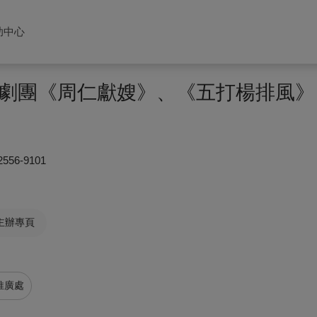
助中心
劇團《周仁獻嫂》、《五打楊排風》
2556-9101
主辦專頁
推廣處