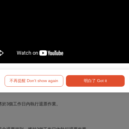
新購買。
要退訂的訂單，按下「退訂單」勾選欲退項目，線上完成退訂。
不再提醒 Don't show again
明白了 Got it
必留意退票期限，提前申請。
將於3個工作日內執行退票作業。