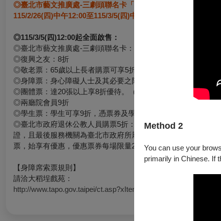
◎臺北市藝文推廣處-三劇頭聯名卡「會員預購」：
115/2/26(四)中午12:00至115/3/5(四)中午11:59，購票享85折優
◎115/3/5(四)12:00起全面啟售：
◎臺北市藝文推廣處-三劇頭聯名卡：即日起訂購主/合辦節目票券
◎復興之友：8折
◎敬老票：65歲以上長者購票可享5折優惠。憑票券及證件入場
◎身障票：身心障礙人士及其必要之陪同人（限1人）購票可享
◎團體票：達20張以上享8折優待。（限同1場節目）不適用於超
◎兩廳院會員9折
◎學生票：學生可享9折，憑票券及學生證入場，未出示證件者
◎臺北市政府退休公教人員購票5折：凡持有臺北市政府、臺北
Method 2
證，且最後服務機關為臺北市政府所屬各機關學校者，購買大稻
票，始享有優惠，優惠票券每場限量20張，入場時需出示相關
You can use your browser
primarily in Chinese. If 
【身障席索票規則】
請洽大稻埕戲苑：
http://www.tapo.gov.taipei/ct.asp?xItem=103371514&ctNode=