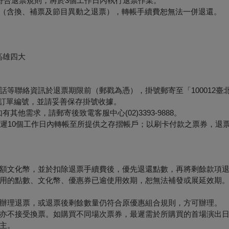
符合退票規則，將於3個工作日內執行退票作業。
形（含換、補票及節目異動之退票），轉帳手續費恕無法一併退還。
高雄四大
等聯絡資訊於退票期限前（郵戳為憑），掛號郵寄至「100012臺
票面之訂單編號，並請妥善保存掛號收據。
他需求，請郵寄後致電客服中心(02)3393-9888。
最遲10個工作日內轉帳至所提供之存摺帳戶；以刷卡付款之票券，退
額文化幣，並於扣除退票手續費後，優先退還點數，再將剩餘款項
用的點數、文化幣、優惠券已逾使用效期，恕無法補發或展延效期
辦理退票，或退票後剩餘數量仍符合原優惠組合規則，方可辦理。
亦不接受換票。如購買不同場次票券，最遲需於所購買的首場演出日
主。