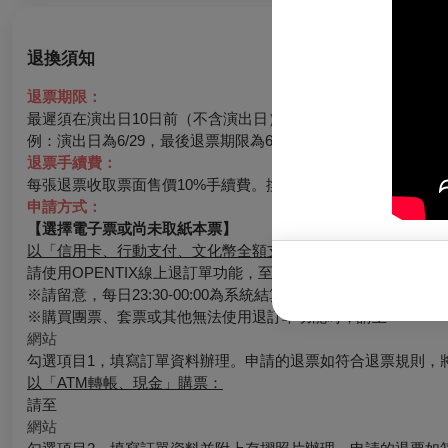
退換須知
退票期限：
最遲須在演出日10日前（不含演出日）辦理，逾期無法受理。
例：演出日為6/29，最後退票期限為6/19。
退票手續費：
每張退票收取票面售價10%手續費。換票視同退票，需退票後重
申請方式：
【選擇電子票或尚未取紙本票】
以「信用卡、行動支付、文化幣全額支付」購票：
請使用OPENTIX線上退訂單功能，至會員＞訂單紀錄＞點入
※請留意，每日23:30-00:00為系統結算期間暫停服務。請務
※購買團票、套票或其他無法使用退訂單功能時，請至
網站
勾選項目1，填寫訂單資料辦理。申請的退票如符合退票規則，
以「ATM轉帳、現金」購票：
請至
網站