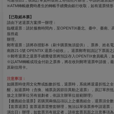
勾選項目2，填寫訂單資料並附上存摺照片辦理，申請的退票如
※ATM轉帳繳費時產生的轉帳手續費由銀行收取，如有退票情
【已取紙本票】
請由下述退票方案擇一辦理：
臨櫃退票：請於服務時間內，至OPENTIX臺北、臺中、臺南、
服務處
辦理。
郵寄退票：請將存摺影本（刷卡購票無須提供）、票券、姓名電話
南路21-1號 OPENTIX 退票小組收」。退票郵寄前請記下
※郵寄退票之退票手續費發票將預設存入OPENTIX會員載具，如有其
※以ATM轉帳或現金付款之票券，將在收到郵寄退票申請後，
原刷信用卡。
注意事項：
如購票時使用文化幣或點數折抵，退票時，系統將退還折抵之全
醒，如退票時（含換、補票及因節目異動之退票），原訂單所抵
放之主辦單位另有規劃者，依該主辦單位規範辦理）
【優惠組合退票】若購買兩個品項以上之優惠組合，退票須全數
【套票退票】套票退票需整套辦理，無法以單張票券申請退票，
演出日）辦理，如套票另有規定者，請依套票頁面之注意事項為