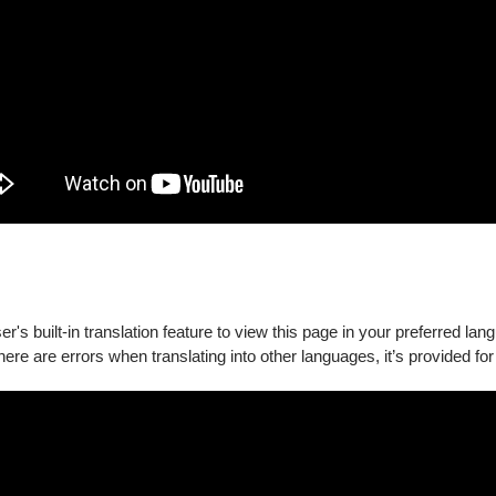
惠
享85折優惠（不適用於100元以下票券）。
。
5折優惠。憑票券及身心障礙證明入場，未出示證明者需補足差額始
商購/取票。
須補足差額始得入場。
市政府教育局、銓敘部、臺北自來水事業處、臺北大眾捷運股份有公
埕戲苑之主合辦節目，可享5折優惠。（注意事項：須於主合辦節目
證件。未售完之優惠票券，將於每場次演出前兩週轉為一般票價。）
's built-in translation feature to view this page in your preferred lan
there are errors when translating into other languages, it’s provided for
78867&mp=119051