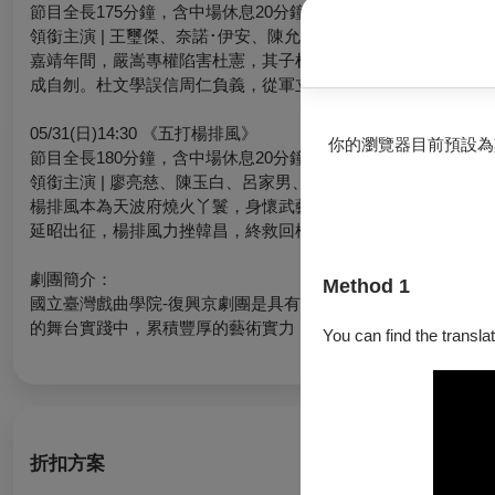
節目全長175分鐘，含中場休息20分鐘
領銜主演 | 王璽傑、奈諾･伊安、陳允雯、呂家男
嘉靖年間，嚴嵩專權陷害杜憲，其子杜文學遭捕發配，托妻於義
成自刎。杜文學誤信周仁負義，從軍立功後重審此案，嚴年等伏
05/31(日)14:30 《五打楊排風》
你的瀏覽器目前預設為
節目全長180分鐘，含中場休息20分鐘
領銜主演 | 廖亮慈、陳玉白、呂家男、朱慧敏
楊排風本為天波府燒火丫鬟，身懷武藝卻無人識。楊宗保被韓昌
延昭出征，楊排風力挫韓昌，終救回楊宗保，顯露巾幗英雄本色
劇團簡介：
Method 1
國立臺灣戲曲學院-復興京劇團是具有60年以上悠久歷史之表
的舞台實踐中，累積豐厚的藝術實力，並在「繼承傳統」與「現
You can find the translat
折扣方案