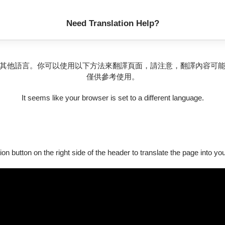
Need Translation Help?
弟周仁。嚴府總管嚴年覬覦杜妻，逼周仁獻人。周仁妻馮素蕙代行
法。真相大白，杜氏夫婦悔悟，厚待周仁。
其他語言。你可以使用以下方法來翻譯頁面，請注意，翻譯內容可
僅供參考使用。
擄去，孟良赴府求援，楊排風挺身請戰，先後擊敗孟良、焦贊，眾
It seems like your browser is set to a different language.
。
演團隊，作為臺灣第一批本土京劇、崑曲兼擅的專業表演團隊，本校復
代創新」的兩條路上並行，為臺灣京劇與崑曲的發展與藝術風貌注
ion button on the right side of the header to translate the page into y