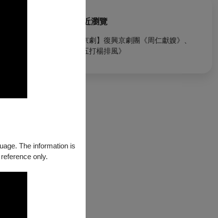
最近瀏覽
【京劇】復興京劇團《周仁獻嫂》、
《五打楊排風》
得入場。
司審定之退休
開演日前兩週購
guage. The information is
 reference only.