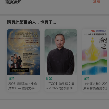
查看
退換須知
購買此節目的人，也買了...
音樂
音樂
音樂
2026《琉璃光・生命
【TCO】聽見蘇文慶
《命運之旅》202
序章》— 經典文學清
－2026/27樂季開季音
東回響樂團夏季巡
唱劇
樂會