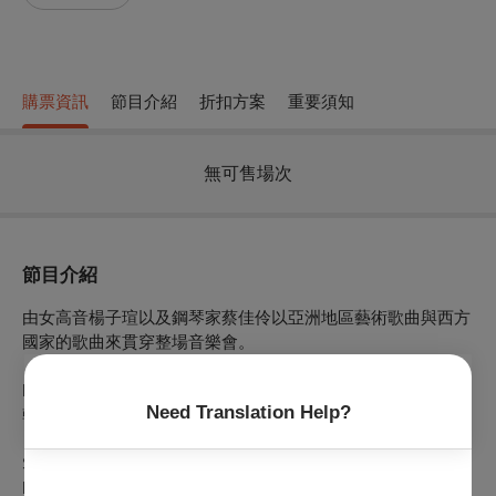
購票資訊
節目介紹
折扣方案
重要須知
無可售場次
節目介紹
由女高音楊子瑄以及鋼琴家蔡佳伶以
亞洲地區藝術歌曲與西方
國家的歌曲來貫穿整場音樂會。
Handel: “Tornami a vagheggiar” from the opera Alcina
Need Translation Help?
韓德爾：盼你回到我身邊，選自歌劇＜阿琪娜＞
S. Donaudy 多納第
Freschi Luoghi, Prati Aulenti 鮮土芳草