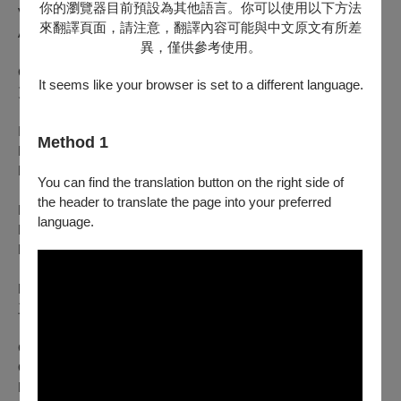
你的瀏覽器目前預設為其他語言。你可以使用以下方法
Vaghissima sembianza優雅的肖像
來翻譯頁面，請注意，翻譯內容可能與中文原文有所差
Amorosi miei giorni愛之華年
異，僅供參考使用。
C. Schumann: Six Lieder Op. 13
It seems like your browser is set to a different language.
克拉拉舒曼: <第十三號六首藝術歌曲>
Ich stand in dunklen Träumen, No.1 我站在黑暗的夢裡 Die
Method 1
Liebe saß als Nachtigall, No.3愛情化作夜鶯
Der Mond kommt still gegangen, No.4 月光悄悄來臨
You can find the translation button on the right side of
the header to translate the page into your preferred
Debussy: Beau soir 德布希：美麗的傍晚
language.
Faure: Notre Amour 佛瑞：我們的愛
Liszt: Oh! Quand je dors 李斯特：啊！當我沉睡時
R. Quilter: Three Shakespeare Songs, Op.6
三首莎士比亞之歌，作品6
Come away, death 歸去吧
O Mistress mine噢，我的可人兒
Blow, blow, thou winter wind吹吧!吹吧!冬天的風