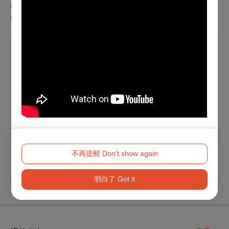
◎文化部青年席位五折
◎子瑄之友輸入優惠代碼9折
溫馨提醒
【本節目適用文化幣青年席位五折自由座優惠，提供之場
次將顯示專屬折扣方案】
青年席位五折自由座僅限於OPENTIX網站與App
使用100
點以上文化幣支付
，席次有限，售完為止。
※ 持青年席位票券者，須為符合當年度文化幣發放資
格，並於入場時出示持票者之有效身分證件（身分證或健
保卡），如無法出示相符證件之觀眾，當天現場不開放入
不再提醒 Don't show again
場、亦不進行退／換票。
明白了 Got it