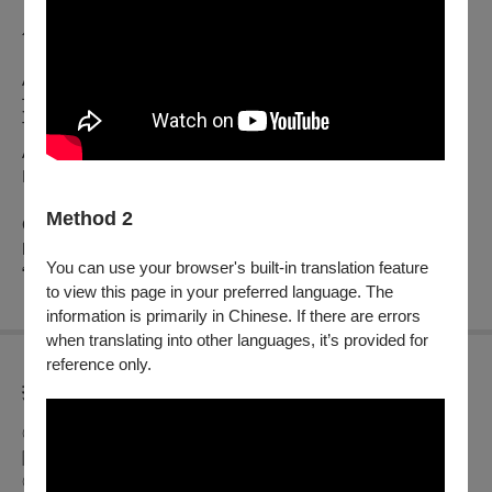
小黃鸝鳥、春風圓舞曲、那就是我
Amy Beach: Three Browning Songs, Op.44
艾美·畢琪:三首布朗寧之歌，作品44
The Year's at the Spring.一年之計在春天
Ah, Love, but a Day!啊!愛情，不過一天!
I Send My Heart up to Thee! 我送上我的心意給你
Method 2
G. Puccini: “Chi bel sogno di Doretta” from the Opera La
Rodine
You can use your browser's built-in translation feature
“朵雷塔之夢”出自歌劇「燕子」
to view this page in your preferred language. The
information is primarily in Chinese. If there are errors
when translating into other languages, it’s provided for
reference only.
折扣方案
◎
身心障礙人士及陪同者1名購票5折優待，入場時應出示身心
障礙手冊，陪同者與身障者需同時入場
◎年滿65歲以上長者可享8折優待，入場時請出示有效證件