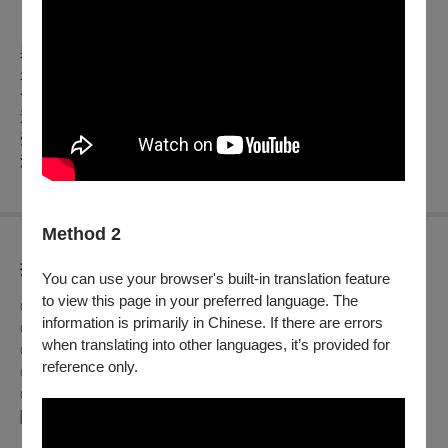
《身．循光》以身體為起點，延續對存在的凝視。舞者的動作
與光影、音樂、空間交織，引領感知緩緩展開。「光」在此既
是方向，也是提問，帶領觀眾走進內在與外在交會的片刻。每
一段舞作都是一次回返的旅程，映照生命中反覆出現的選擇、
迷惘與重生。在變動不息的時代裡，我們試著回到最真實的感
受，循著微光，重新理解自己、彼此，以及與
世界之間細微且
深刻的連結。
Method 2
折扣方案
You can use your browser's built-in translation feature
to view this page in your preferred language. The
◎團體票(20張以上)享8折優惠。(限300元、500元區)
information is primarily in Chinese. If there are errors
◎三劇頭聯名卡一相劇卡9折優惠
when translating into other languages, it’s provided for
◎臺北市政府退休公教人員9折優惠。
reference only.
◎65歲以上年長者購票可享5折優惠，入場時請出示證件。
◎身心障礙人士及陪同者1名購票5折優待，入場時應出示身心
障礙手冊，陪同者與身障者需同時入場。