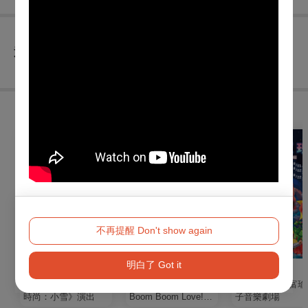
查看
退換須知
購買此節目的人，也買了...
不再提醒 Don't show again
明白了 Got it
戲劇
戲劇
親子
國光劇團2026《永恆
果陀劇場《Crash,
《時空玫瑰》富瑜
時尚：小雪》演出
Boom Boom Love!》
子音樂劇場