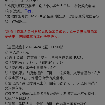
矣！》、《
巨人阿里》
* 凡購買童萌套票者，送「小小戲台大冒險：布袋戲紙劇場
+
貼紙套組」
乙份
。
* 套票贈品可於2026/6/
10起至臺灣戲曲中心售票處憑兌換券領
取，送完為止。
*本節目僅單人票可參加兒戲節套票優惠，親子票無兒戲節套
票優惠，但同樣享有其他優惠折扣。
【全面啟售】2026/4/24（五）00:00起
◎ 單人票600元
◎ 親子套票：購買親子雙人套票可享優惠價 1000 元
◎「戀戲家」：8折，「追戲迷」：9折
◎「戀戲家」電子生日禮券：5折
◎「戀戲家」入續會禮券：7折，「追戲迷」入續會禮券：8折
◎學生票：8折，進場需出示有效證件。
◎愛心票：身心障礙人士與1位陪同者享5折，2人需同時憑有
效證件入場。
◎敬老票：65歲以上長者享5折優惠，進場需出示有效證件。
◎誠品會員92折。
◎軍警、消防人員、榮民：9折，進場需出示有效證件。