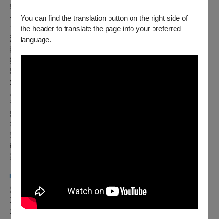
編劇｜蔡逸璇
導演｜孫唯真
You can find the translation button on the right side of
音樂統籌｜後場作戲 陳歆翰
the header to translate the page into your preferred
演員｜尹宣方、許博淵、陳韻竹、陳歆翰、楊宇政 (依姓名筆
language.
劃序)
樂手｜汪倫煒、李東穎、陳紘翊、黃毓家、蕭廷宇
舞台設計｜林凱裕
燈光設計｜曾睿琁
服裝設計｜率禾製作 張渝婕
音場設計暨現場混音｜鍾仰哲
舞台監督｜王瓈萱
視覺設計｜LUNBOCHILLA 貳步柒仔
製作人｜詹哈利
執行製作｜景婉綺
影像紀錄｜楊詠裕
▚
浩明創意工作室
▞
浩明創意工作室由劇場製作人詹哈利於 2024 年成立。工作室
立基於獨立製作與場館工作的實務經驗，關注創作者在作品從
創意發想走向觀眾的過程中，經常缺乏穩定而完整的製作支