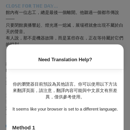
ℂ𝕃𝕆𝕊𝔼
𝔽𝕆ℝ
𝕋ℍ𝔼
𝔻𝔸𝕐…
館內有一位志工，總是最後一個離開。他聽過一個都市傳說
——
只要閉館廣播響起、燈光逐一熄滅，展場裡就會出現不屬於白
天的聲音。
有人說，那不是機器故障，而是某些存在，正在等待屬於它們
的時刻。
《今天的營業時間即將結束》從這個傳說展開，
Need Translation Help?
結合劇場敘事與歌仔戲演出，讓觀眾走進一段發生在閉館之後
的祕密。
展場不再只是展示的空間，歌仔戲重新站上舞台，被唱出、被
演出，彷彿從沉睡中甦醒。
你的瀏覽器目前預設為其他語言。你可以使用以下方法
來翻譯頁面，請注意，翻譯內容可能與中文原文有所差
這是一場介於童話與傳說之間的夜間冒險。
異，僅供參考使用。
孩子在故事中認識歌仔戲，大人在陪伴中重新發現這項屬於臺
灣的原生劇種。
It seems like your browser is set to a different language.
一起走進故事，也一起留下屬於這個夏天的共同回憶。
Method 1
▚
製作團隊
▞