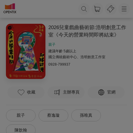
2026兒童戲曲藝術節:浩明創意工作
室《今天的營業時間即將結束》
親子
建議年齡 5歲以上
國立傳統藝術中心、浩明創意工作室
0928-799937
收藏
主辦專頁
官網
親子
蔡逸璇
孫唯真
陳歆翰