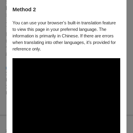
持。
團隊以製作角度參與創作初期，陪伴藝術家逐步梳理創作概
Method 2
念，在有限資源中協助平衡創作與製作，並成為創作者與觀眾
之間的溝通橋樑，確保作品能在不減損其獨創性與藝術價值的
You can use your browser's built-in translation feature
前提下，被清楚理解與感受。
to view this page in your preferred language. The
同時，浩明創意工作室亦重視觀眾經驗的建立，透過製作與行
information is primarily in Chinese. If there are errors
銷策略的整合，拉近表演藝術與大眾之間的距離，讓作品不僅
when translating into other languages, it’s provided for
停留於舞台之上，更能成為與不同世代觀眾共享、共感的現場
reference only.
經驗。
▞▚
更多演出資訊
浩明創意工作室FACEBOOK
https://www.facebook.com/haomiang/
浩明創意工作室IG
https://www.instagram.com/haomiang_studio/
折扣方案