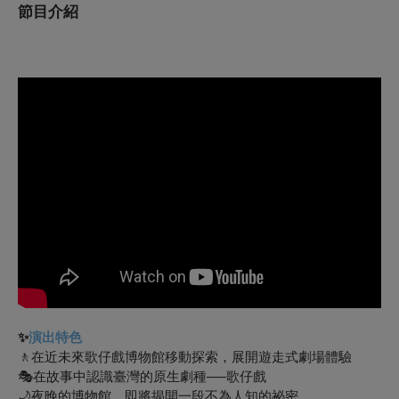
節目介紹
✨
演出特色
🚶在近未來歌仔戲博物館移動探索，展開遊走式劇場體驗
🎭在故事中認識臺灣的原生劇種──歌仔戲
🌙夜晚的博物館，即將揭開一段不為人知的祕密