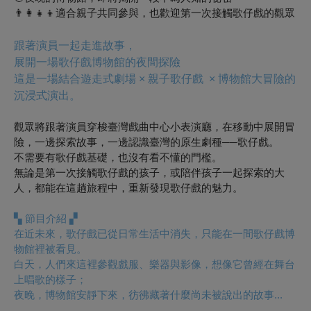
👨‍👩‍👧‍👦適合親子共同參與，也歡迎第一次接觸歌仔戲的觀眾
跟著演員一起走進故事，
展開一場歌仔戲博物館的夜間探險
這是一場結合遊走式劇場 × 親子歌仔戲 × 博物館大冒險的
沉浸式演出。
觀眾將跟著演員穿梭臺灣戲曲中心小表演廳，在移動中展開冒
險，一邊探索故事，一邊認識臺灣的原生劇種──歌仔戲。
不需要有歌仔戲基礎，也沒有看不懂的門檻。
無論是第一次接觸歌仔戲的孩子，或陪伴孩子一起探索的大
人，都能在這趟旅程中，重新發現歌仔戲的魅力。
▚
節目介紹
▞
在近未來，歌仔戲已從日常生活中消失，只能在一間歌仔戲博
物館裡被看見。
白天，人們來這裡參觀戲服、樂器與影像，想像它曾經在舞台
上唱歌的樣子；
夜晚，博物館安靜下來，彷彿藏著什麼尚未被說出的故事...