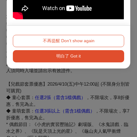
【會員專屬早鳥優惠】2026/4/10 (五) 12:00至2026/4/23 (四)
23:59止，僅限「臺灣戲曲中心付費會員」購買
◎「戀戲家」早鳥：75折，「追戲迷」早鳥：85折
◎「戀戲家」電子生日禮券：5折
◎「戀戲家」入續會禮券：7折，「追戲迷」入續會禮券：8折
不再提醒 Don't show again
◎「戀戲家」、「追戲迷」早鳥敬老票：5折，限年滿65歲以
上長者本人使用，入場時請出示有效證件。
明白了 Got it
◎「戀戲家」、「追戲迷」早鳥愛心票：5折，限身障者本人
及陪同者1人使用，兩
人須同時入場並請出示有效證件。
【兒戲節套票優惠】2026/4/10(五)中午12:00起 (不限身分別皆
可購買)
◆ 童心套票：
任選2張（需含1檔偶戲）
，不限場次，享8折優
惠，
售完為止。
◆ 童萌套票：
任選3張以上（需含1檔偶戲）
，不限場次，
享7
折優惠，售完為止。
* 偶戲節目：《小虎的實習歷險記》劇場版、《水鬼請戲．臨
水之界》
、《阮是天頂上光的星》、《龜山夫人氣甲衝煙