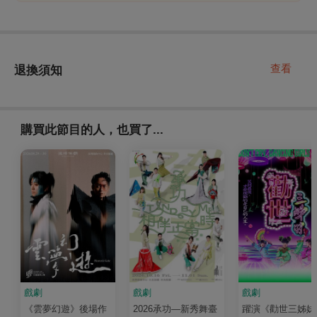
查看
退換須知
購買此節目的人，也買了...
戲劇
戲劇
戲劇
《雲夢幻遊》後場作
2026承功—新秀舞臺
躍演《勸世三姊妹