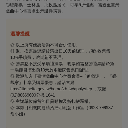
◎睦鄰票：士林區、北投區居民，可享9折優惠，需親至臺灣
戲曲中心售票處出示證件購買。
溫馨提醒
◎ 以上所有優惠活動不可合併使用。
◎ 退、換票最遲請於演出日10天前辦理，須酌收票價
10%手續費，逾期恕不受理。
◎ 套票恕不接受單場退換票，套票如需整套退票請於第
一場節目演出前10天於兩廳院售票口辦理。
◎ 歡迎加入【臺灣戲曲中心付費會員–「追戲迷」、「戀
戲家」】享受購票優惠，請洽官網
ttps://tttc.ncfta.gov.tw/home/zh-tw/applystep ，或撥
(02)88669600分機 1641
◎ 主辦單位保留節目異動權及折扣解釋權。
◎ 本節目相關問題請洽浩明創意工作室（0928-799937
詹小姐）