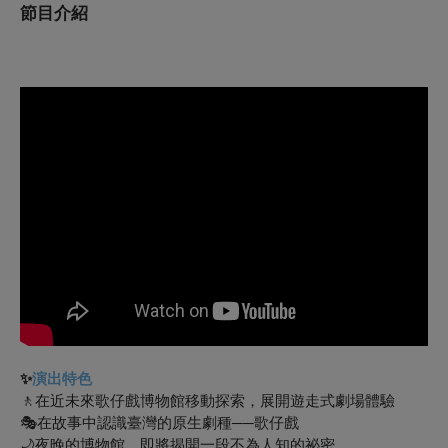
節目介紹
✨
演出特色
🚶在近未來歌仔戲博物館移動探索，展開遊走式劇場體驗
🎭在故事中認識臺灣的原生劇種──歌仔戲
🌙夜晚的博物館，即將揭開一段不為人知的祕密