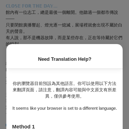
ℂ𝕃𝕆𝕊𝔼
𝔽𝕆ℝ
𝕋ℍ𝔼
𝔻𝔸𝕐…
館內有一位志工，總是最後一個離開。他聽過一個都市傳說
——
只要閉館廣播響起、燈光逐一熄滅，展場裡就會出現不屬於白
天的聲音。
有人說，那不是機器故障，而是某些存在，正在等待屬於它們
的時刻。
《今天的營業時間即將結束》從這個傳說展開，
Need Translation Help?
結合劇場敘事與歌仔戲演出，讓觀眾走進一段發生在閉館之後
的祕密。
展場不再只是展示的空間，歌仔戲重新站上舞台，被唱出、被
演出，彷彿從沉睡中甦醒。
你的瀏覽器目前預設為其他語言。你可以使用以下方法
來翻譯頁面，請注意，翻譯內容可能與中文原文有所差
這是一場介於童話與傳說之間的夜間冒險。
異，僅供參考使用。
孩子在故事中認識歌仔戲，大人在陪伴中重新發現這項屬於臺
灣的原生劇種。
It seems like your browser is set to a different language.
一起走進故事，也一起留下屬於這個夏天的共同回憶。
Method 1
▚
製作團隊
▞