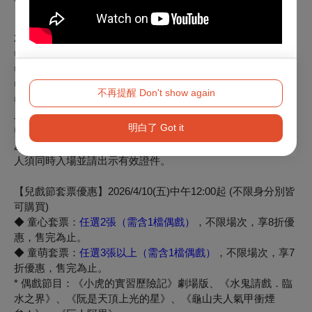
【會員專屬早鳥優惠】2026/4/10 (五) 12:00至2026/4/23 (四)
23:59止，僅限「臺灣戲曲中心付費會員」購買
◎「戀戲家」早鳥：75折，「追戲迷」早鳥：85折
◎「戀戲家」電子生日禮券：5折
◎「戀戲家」入續會禮券：7折，「追戲迷」入續會禮券：8折
不再提醒 Don't show again
◎「戀戲家」、「追戲迷」早鳥敬老票：5折，限年滿65歲以
上長者本人使用，入場時請出示有效證件。
明白了 Got it
◎「戀戲家」、「追戲迷」早鳥愛心票：5折，限身障者本人
及陪同者1人使用，兩
人須同時入場並請出示有效證件。
【兒戲節套票優惠】2026/4/10(五)中午12:00起 (不限身分別皆
可購買)
◆ 童心套票：
任選2張（需含1檔偶戲）
，不限場次，享8折優
惠，
售完為止。
◆ 童萌套票：
任選3張以上（需含1檔偶戲）
，不限場次，
享7
折優惠，售完為止。
* 偶戲節目：《小虎的實習歷險記》劇場版、《水鬼請戲．臨
水之界》
、《阮是天頂上光的星》、《龜山夫人氣甲衝煙