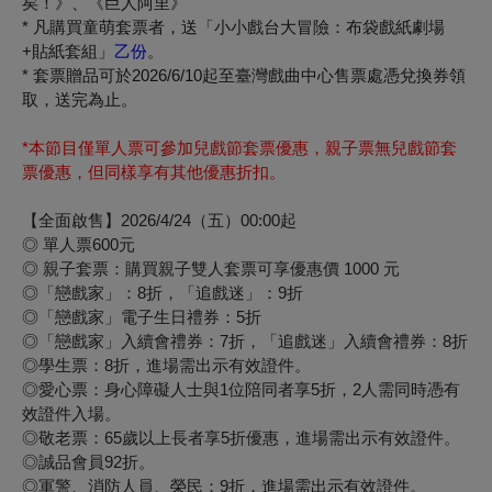
矣！》、《
巨人阿里》
* 凡購買童萌套票者，送「小小戲台大冒險：布袋戲紙劇場
+
貼紙套組」
乙份
。
* 套票贈品可於2026/6/
10起至臺灣戲曲中心售票處憑兌換券領
取，送完為止。
*本節目僅單人票可參加兒戲節套票優惠，親子票無兒戲節套
票優惠，但同樣享有其他優惠折扣。
【全面啟售】2026/4/24（五）00:00起
◎ 單人票600元
◎ 親子套票：購買親子雙人套票可享優惠價 1000 元
◎「戀戲家」：8折，「追戲迷」：9折
◎「戀戲家」電子生日禮券：5折
◎「戀戲家」入續會禮券：7折，「追戲迷」入續會禮券：8折
◎學生票：8折，進場需出示有效證件。
◎愛心票：身心障礙人士與1位陪同者享5折，2人需同時憑有
效證件入場。
◎敬老票：65歲以上長者享5折優惠，進場需出示有效證件。
◎誠品會員92折。
◎軍警、消防人員、榮民：9折，進場需出示有效證件。