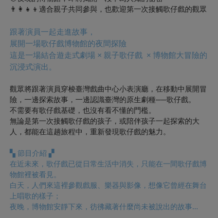
👨‍👩‍👧‍👦適合親子共同參與，也歡迎第一次接觸歌仔戲的觀眾
跟著演員一起走進故事，
展開一場歌仔戲博物館的夜間探險
這是一場結合遊走式劇場 × 親子歌仔戲 × 博物館大冒險的
沉浸式演出。
觀眾將跟著演員穿梭臺灣戲曲中心小表演廳，在移動中展開冒
險，一邊探索故事，一邊認識臺灣的原生劇種──歌仔戲。
不需要有歌仔戲基礎，也沒有看不懂的門檻。
無論是第一次接觸歌仔戲的孩子，或陪伴孩子一起探索的大
人，都能在這趟旅程中，重新發現歌仔戲的魅力。
▚
節目介紹
▞
在近未來，歌仔戲已從日常生活中消失，只能在一間歌仔戲博
物館裡被看見。
白天，人們來這裡參觀戲服、樂器與影像，想像它曾經在舞台
上唱歌的樣子；
夜晚，博物館安靜下來，彷彿藏著什麼尚未被說出的故事...