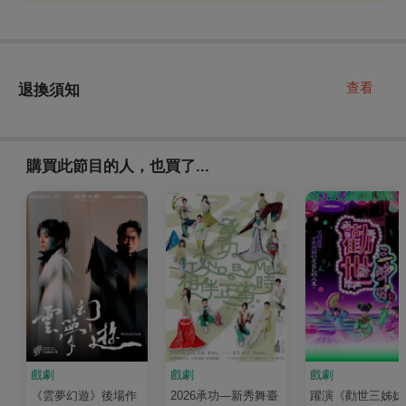
查看
退換須知
購買此節目的人，也買了...
戲劇
戲劇
戲劇
《雲夢幻遊》後場作
2026承功—新秀舞臺
躍演《勸世三姊妹