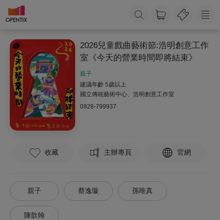
2026兒童戲曲藝術節:浩明創意工作
室《今天的營業時間即將結束》
親子
建議年齡 5歲以上
國立傳統藝術中心、浩明創意工作室
0928-799937
收藏
主辦專頁
官網
親子
蔡逸璇
孫唯真
陳歆翰