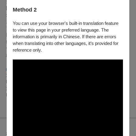
持。
團隊以製作角度參與創作初期，陪伴藝術家逐步梳理創作概
Method 2
念，在有限資源中協助平衡創作與製作，並成為創作者與觀眾
之間的溝通橋樑，確保作品能在不減損其獨創性與藝術價值的
You can use your browser's built-in translation feature
前提下，被清楚理解與感受。
to view this page in your preferred language. The
同時，浩明創意工作室亦重視觀眾經驗的建立，透過製作與行
information is primarily in Chinese. If there are errors
銷策略的整合，拉近表演藝術與大眾之間的距離，讓作品不僅
when translating into other languages, it’s provided for
停留於舞台之上，更能成為與不同世代觀眾共享、共感的現場
reference only.
經驗。
▞▚
更多演出資訊
浩明創意工作室FACEBOOK
https://www.facebook.com/haomiang/
浩明創意工作室IG
https://www.instagram.com/haomiang_studio/
折扣方案