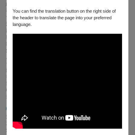
編劇｜蔡逸璇
導演｜孫唯真
You can find the translation button on the right side of
音樂統籌｜後場作戲 陳歆翰
the header to translate the page into your preferred
演員｜尹宣方、許博淵、陳韻竹、陳歆翰、楊宇政 (依姓名筆
language.
劃序)
樂手｜汪倫煒、李東穎、陳紘翊、黃毓家、蕭廷宇
舞台設計｜林凱裕
燈光設計｜曾睿琁
服裝設計｜率禾製作 張渝婕
音場設計暨現場混音｜鍾仰哲
舞台監督｜王瓈萱
視覺設計｜LUNBOCHILLA 貳步柒仔
製作人｜詹哈利
執行製作｜景婉綺
影像紀錄｜楊詠裕
▚
浩明創意工作室
▞
浩明創意工作室由劇場製作人詹哈利於 2024 年成立。工作室
立基於獨立製作與場館工作的實務經驗，關注創作者在作品從
創意發想走向觀眾的過程中，經常缺乏穩定而完整的製作支