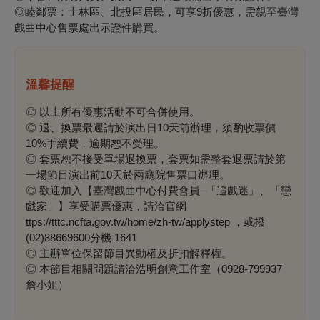
◎睦鄰票：士林區、北投區居民，可享9折優惠，需親至臺灣
戲曲中心售票處出示證件購買。
溫馨提醒
◎ 以上所有優惠活動不可合併使用。
◎ 退、換票最遲請於演出日10天前辦理，須酌收票價
10%手續費，逾期恕不受理。
◎ 套票恕不接受單場退換票，套票如需整套退票請於第
一場節目演出前10天於兩廳院售票口辦理。
◎ 歡迎加入【臺灣戲曲中心付費會員–「追戲迷」、「戀
戲家」】享受購票優惠，請洽官網
ttps://tttc.ncfta.gov.tw/home/zh-tw/applystep ，或撥
(02)88669600分機 1641
◎ 主辦單位保留節目異動權及折扣解釋權。
◎ 本節目相關問題請洽浩明創意工作室（0928-799937
詹小姐）