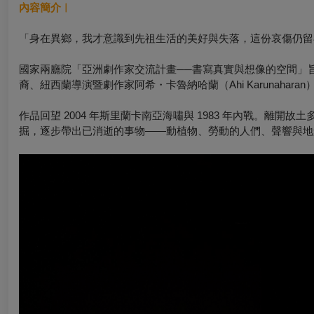
內容簡介︱
「身在異鄉，我才意識到先祖生活的美好與失落，這份哀傷仍留在我的心中
國家兩廳院「亞洲劇作家交流計畫──書寫真實與想像的空間」
裔、紐西蘭導演暨劇作家阿希・卡魯納哈蘭（Ahi Karunaharan）的作
作品回望 2004 年斯里蘭卡南亞海嘯與 1983 年內戰。離
掘，逐步帶出已消逝的事物——動植物、勞動的人們、聲響與地