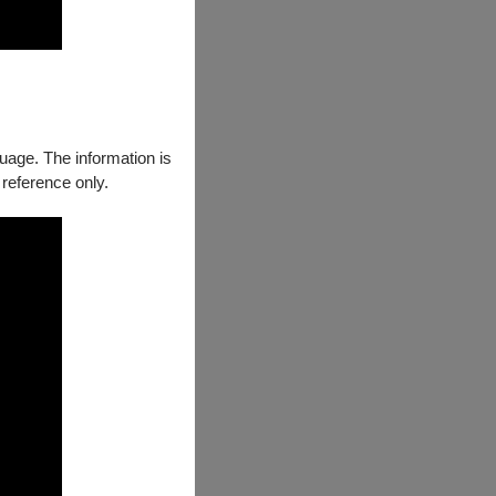
，以及「家園三
guage. The information is
 reference only.