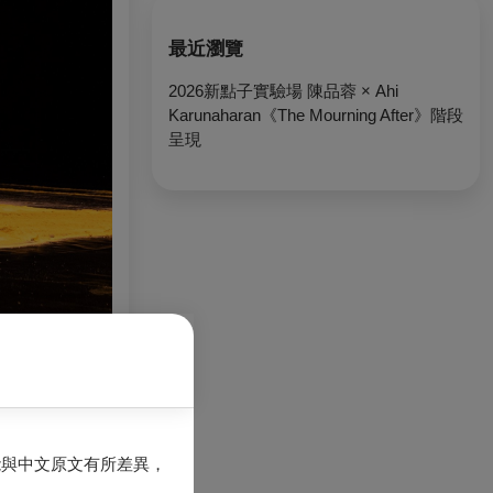
最近瀏覽
2026新點子實驗場 陳品蓉 × Ahi
Karunaharan《The Mourning After》階段
呈現
能與中文原文有所差異，