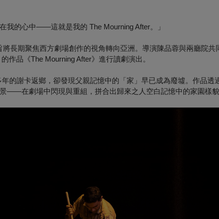
——這就是我的 The Mourning After。」
旨將長期聚焦西方劇場創作的視角轉向亞洲。導演陳品蓉與兩廳院共
品《The Mourning After》進行讀劇演出。
開故土多年的謝卡返鄉，卻發現父親記憶中的「家」早已成為廢墟。作品透
景——在劇場中閃現與重組，拼合出歸來之人空白記憶中的家園樣