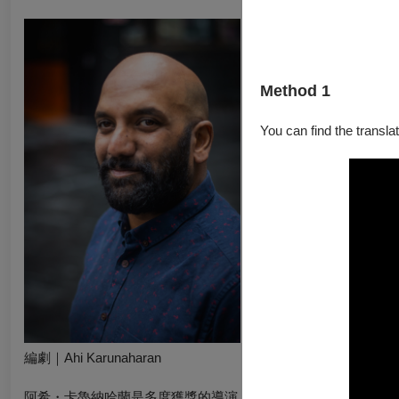
Method 1
You can find the translat
編劇｜Ahi Karunaharan
阿希・卡魯納哈蘭是多度獲獎的導演、編劇、戲劇構作、演員與