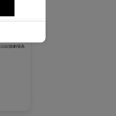
春》，呈現於劇
及以紀錄劇場為