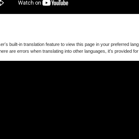
希的劇場作品經常於奧克蘭藝術節首演，包括大型史詩作品《Tea》
roa Festival of Black Arts的藝術節製作人。
's built-in translation feature to view this page in your preferred lan
there are errors when translating into other languages, it’s provided for