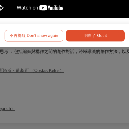
地緣之間的連動、世代差異與勞動路徑。作品包括《剩人》、《青
探討當代生活與敘事形式。現為不二容戲劇工作室負責人。
不再提醒 Don't show again
明白了 Got it
思考 ：包括編舞與構作之間的創作對話，跨域導演的創作方法，
以
塔斯・凱基斯 （Costas Kekis）
rich）