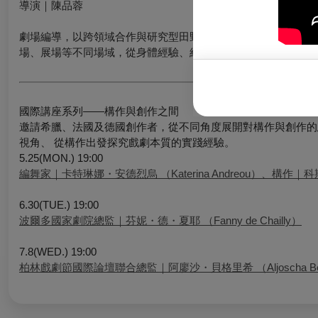
導演｜陳品蓉
劇場編導，以跨領域合作與研究型田野調查作為創作方法，關注
場、展場等不同場域，從身體經驗、經濟條件與社會結構出發，
國際講座系列——構作與創作之間
邀請希臘、法國及德國創作者，從不同角度展開對構作與創作的
視角、 從構作出發探究戲劇本質的實踐經驗。
5.25(MON.) 19:00
編舞家｜卡特琳娜・安德烈烏 （Katerina Andreou）、構作｜科斯
6.30(TUE.) 19:00
波爾多國家劇院總監｜芬妮・德・夏耶 （Fanny de Chailly）
7.8(WED.) 19:00
柏林戲劇節國際論壇聯合總監｜阿廖沙・貝格里希 （Aljoscha Beg