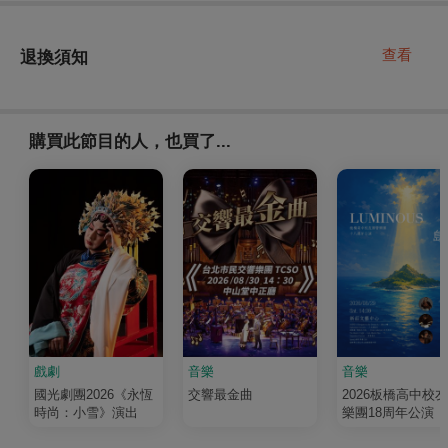
查看
退換須知
購買此節目的人，也買了...
戲劇
音樂
音樂
國光劇團2026《永恆
交響最金曲
2026板橋高中校
時尚：小雪》演出
樂團18周年公演《
輝 Luminous》