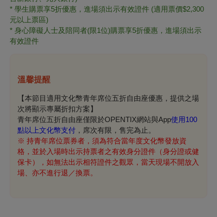
*
學生購票享
5
折優惠，進場須出示有效證件
(
適用票價
$2,300
元以上票區
)
*
身心障礙人士及陪同者
(
限
1
位
)
購票享
5
折優惠，進場須出示
有效證件
溫馨提醒
【本節目適用文化幣青年席位五折自由座優惠，提供之場
次將顯示專屬折扣方案】
青年席位五折自由座僅限於OPENTIX網站與App
使用100
點以上文化幣支付
，席次有限，售完為止。
※
持青年席位票券者，須為符合當年度文化幣發放資
格，並於入場時出示持票者之有效身分證件（身分證或健
保卡），如無法出示相符證件之觀眾，當天現場不開放入
場、亦不進行退／換票。