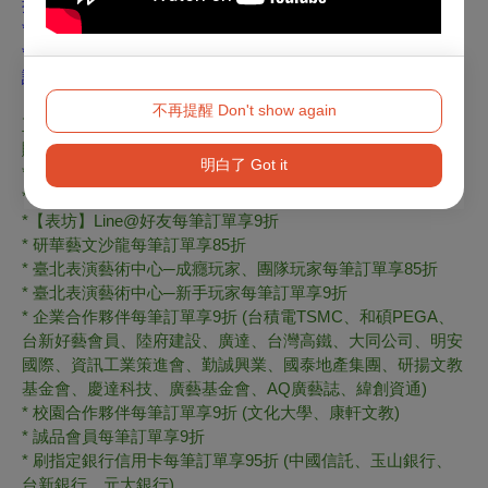
折
*
購買
$1,800 ~$2,500
不限張數，早鳥觀眾享
9
折
*
身心障礙人士及陪同者
(
限
1
位
)
購票享
5
折優惠，進場須出示
證件
不再提醒 Don't show again
正式開賣：
2026/04/13(一
)12:00~
購票折扣：
*
最低票價
$1,400
、
$1,600
恕不提供折扣
明白了 Got it
*
【表坊】分享卡付費會員每筆訂單享
85
折
*
【表坊】藝文合作夥伴每筆訂單享
85
折
*
【表坊】
Line@
好友每筆訂單享
9
折
*
研華藝文沙龍每筆訂單享
85
折
* 臺北表演藝術中心─成癮玩家、團隊玩家每筆訂單享85折
* 臺北表演藝術中心─新手玩家每筆訂單享9折
*
企業合作夥伴每筆訂單享
9
折
(
台積電
TSMC
、和碩
PEGA
、
台新好藝會員、陸府建設
、廣達、台灣高鐵、大同公司、明安
國際、資訊工業策進會、勤誠興業、國泰地產集團
、研揚文教
基金會、慶達科技、廣藝基金會、
AQ
廣藝誌、緯創資通
)
*
校園合作夥伴每筆訂單享
9
折
(
文化大學、康軒文教
)
*
誠品會員每筆訂單享
9
折
*
刷指定銀行信用卡每筆訂單享
95
折
(
中國信託、玉山銀行、
台新銀行、元大銀行
)