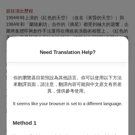
節目演出歷程
1994年時上演的《紅色的天空》（改名《黃昏的天空》）與
1984年和「蘭陵劇坊」合作的《摘星》都受到極大的迴響，企
圖將集體即興創作手法運用在傳統表演藝術相聲上，《紅色的
天空》正是延續此原始創作精神，將其創作回歸到更開放的編
劇手法。
在【表演工作坊】的戲劇作品中，有包含社會關懷的議題，如
Need Translation Help?
《遇見自己》、《彈琴說愛》等，2026年決定再次推出《黃昏
的天空》。台灣已步入超高齡化社會，在醫療進步、壽命延長
的今日，如何活得有尊嚴、有價值，成為每個人都需要思考的
問題。本作選擇用詩意、溫暖的方式，從個人的回憶與情感出
你的瀏覽器目前預設為其他語言。你可以使用以下方法
發，讓觀眾看到老年生活的另一種可能性，企圖讓觀眾重新思
來翻譯頁面，請注意，翻譯內容可能與中文原文有所差
索：「每個人終將走到生命的黃昏，我們會希望如何被理解與
異，僅供參考使用。
對待？」期待將劇場轉化為一面照見社會變遷與人生哲思的鏡
It seems like your browser is set to a different language.
子，讓我們重新思考人生旅途的最後，我們可以如何走到終
點。
Method 1
藝術總監⊙賴聲川