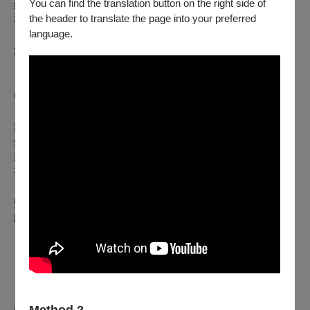
You can find the translation button on the right side of
編劇⊙賴聲川規劃，與李立群共同構思完成之劇場創作
the header to translate the page into your preferred
導演⊙賴聲川
language.
演出⊙屈中恆、宋少卿、樊光耀、張復建、楊宗昇
范瑞君、徐堰鈴、林麗卿、楊潔玫、李芙蓉、賴曼玄
執行導演⊙丁乃箏
舞台／服裝設計⊙賴聲川
燈光設計⊙林翰生
影像設計⊙王奕盛
平面設計⊙黃 海
監製⊙丁乃竺
版權所有⊙賴聲川、李立群
※ 演出時長約120分鐘，無中場休息。
※ 建議7歲以上觀賞
※ 主辦單位保留加場、修改、終止及演出內容、人員之更動
權。