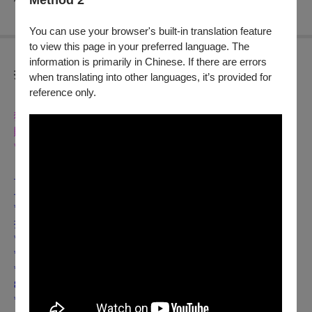
Method 2
You can use your browser's built-in translation feature
to view this page in your preferred language. The
information is primarily in Chinese. If there are errors
折扣方案
when translating into other languages, it’s provided for
reference only.
【表坊】分享卡付費會員獨家早鳥搶先購票
獨家早鳥：
2026/03/29(日
)12:00 ~04/03(五
)11:59
限時
5
天
購票折扣：
*
最低票價
$1,400
、
$1,600
恕不提供折扣
*
【表坊】分享卡付費會員購票不限張數享
8
折
早鳥期間：
2026/04/03(五
)12:00 ~2026/04/13(一
)11:59
早鳥折扣：
*
最低票價
$1,400
、
$1,600
恕不提供折扣
*
購買
$2,800 ~$3,500
不限張數，【表坊】分享卡付費會員享
8
折
*
購買
$2,800 ~$3,500
不限張數，【表坊】藝文合作夥伴享
8
折
*
購買
$2,800 ~$3,500
不限張數，早鳥觀眾享
85
折
*
購買
$1,800 ~$2,500
不限張數，【表坊】分享卡付費會員享
85
折
*
購買
$1,800 ~$2,500
不限張數，【表坊】藝文合作夥伴享
85