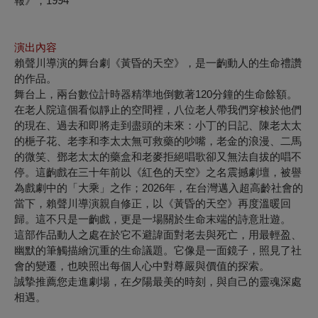
報》，1994
演出內容
賴聲川導演的舞台劇《黃昏的天空》，是一齣動人的生命禮讚
的作品。
舞台上，兩台數位計時器精準地倒數著120分鐘的生命餘額。
在老人院這個看似靜止的空間裡，八位老人帶我們穿梭於他們
的現在、過去和即將走到盡頭的未來：小丁的日記、陳老太太
的梔子花、老李和李太太無可救藥的吵嘴，老金的浪漫、二馬
的微笑、鄧老太太的藥盒和老麥拒絕唱歌卻又無法自拔的唱不
停。這齣戲在三十年前以《紅色的天空》之名震撼劇壇，被譽
為戲劇中的「大乘」之作；2026年，在台灣邁入超高齡社會的
當下，賴聲川導演親自修正，以《黃昏的天空》再度溫暖回
歸。這不只是一齣戲，更是一場關於生命末端的詩意壯遊。
這部作品動人之處在於它不避諱面對老去與死亡，用最輕盈、
幽默的筆觸描繪沉重的生命議題。它像是一面鏡子，照見了社
會的變遷，也映照出每個人心中對尊嚴與價值的探索。
誠摯推薦您走進劇場，在夕陽最美的時刻，與自己的靈魂深處
相遇。