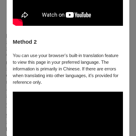
|
演出者簡介 |
Method 2
新銳鋼琴家 謝若縈 (Ruo-Ying Hsieh)
2025
年5月，若縈以高雄中學音樂班協奏曲比賽首獎之姿，於衛武
You can use your browser's built-in translation feature
營音樂廳擔綱聖桑《第二號鋼琴協奏曲》全曲演出，她以沉穩大氣
to view this page in your preferred language. The
的優秀琴藝與雄中管弦樂團合作，展現完美演出默契震撼南台灣樂
information is primarily in Chinese. If there are errors
壇。從 6 歲開始學琴即獲獎無數的她，去年 8 月更榮獲日本東京
when translating into other languages, it’s provided for
GASCS 國際鋼琴大賽總冠軍，韓國首爾教育大學 KCAA
reference only.
International Music Festival 音樂節比賽銀獎榮耀。
為實現弘大音樂志向，2025年2~3月，堅毅的 若縈赴美 33天，飛
越美國五大洲參加五所學校 Audition，以優異表現最終榮獲全美五
所頂尖音樂院校錄取，與全額獎學金肯定。於赴美留學期間，更拿
下「全 A 級分」的優異成績！一年後的盛夏，若縈實踐了當時心中
對衛武營藝術殿堂的承諾，帶著更趨成熟的音樂視野回到家鄉。
若縈同年畢業於高雄中學音樂班，師事 黃睿靚教授。現就讀於美
國密蘇里州立大學堪薩斯分校 (UMKC) 音樂學院，師從 陳宣堯
(Sean Chen) 教授。從 2021年榮獲高雄市鋼琴比賽國中組冠軍後