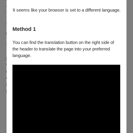
從莫札特精準對位的純淨，到拉威爾《鏡》中波光粼粼的法式
色彩。
It seems like your browser is set to a different language.
下半場：現代節奏與超技史詩的共振
挑戰李蓋悌《魯契卡達》中多元且具備高度創意的音色對話，最終
Method 1
收束於李斯特《敘事曲》與《超技練習曲》中波瀾壯闊的浪漫篇
You can find the translation button on the right side of
章。
the header to translate the page into your preferred
language.
| 演出曲目 |
W.A. Mozart: Piano Sonata No. 18 in D major, K. 576
M. Ravel: Miroirs, M. 43, No. 3 & 4
G. Ligeti: Musica Ricercata, Nos. 3, 4, 6, 7, 8, 10
F. Liszt: Transcendental Étude No. 12, S. 139 (Chasse-neige)
F. Liszt: Ballade No. 2 in B minor, S. 171