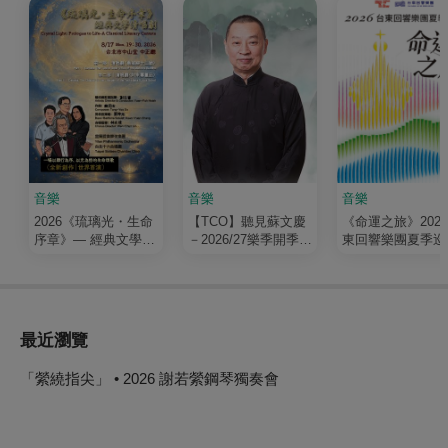
音樂
音樂
音樂
2026《琉璃光・生命
【TCO】聽見蘇文慶
《命運之旅》202
序章》— 經典文學清
－2026/27樂季開季音
東回響樂團夏季巡
唱劇
樂會
最近瀏覽
「縈繞指尖」 • 2026 謝若縈鋼琴獨奏會