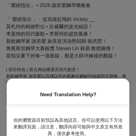
「縈繞指尖」 • 2026 謝若縈鋼琴獨奏會
「 縈繞指尖 」 ‧ 從高雄起飛的 Victory __
莫札特的精緻對位 • 拉威爾的波光細語！
李蓋悌的現代脈動 • 李斯特的超技風暴！
新銳鋼琴家 謝若縈 旅美首演強勢回歸 衛武營！
魯賓斯坦鋼琴大賽銀獎 Steven Lin 林易 教授嫡傳！
當指尖畫下的每一道曲線，都是大師淬鍊後的翻篇！
|
節目特色 | 當古典結構遇見現代創意！
新銳鋼琴家 謝若縈以其標誌性的戲劇化觸鍵與細膩和弦變換，將
現場營造如「神祕音樂盒」般的音色盛宴。
音樂會以《縈繞指尖》為名，節目亮點由魯賓斯坦國際鋼琴大賽銀
Need Translation Help?
(Steven Lin) 親自策劃與指導，並結合范克萊
獎得主 林易教授
本鋼琴大賽第三名得主 陳宣堯教授 (Sean Chen) 的國際視野
及高超琴技共同精選曲目，在美國與台灣連線共同指導。這不
僅是一場歸國首演，更是一場關於鋼琴家在異鄉孤獨練琴與自
你的瀏覽器目前預設為其他語言。你可以使用以下方法
我定位後的靈魂告白。
來翻譯頁面，請注意，翻譯內容可能與中文原文有所差
上半場：古典與印象的優雅流轉
異，僅供參考使用。