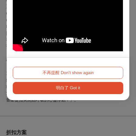
至旅美進修期間，長期接受恩師~國際旅美鋼琴家 林易教授
(Steven Lin) 傾囊相授悉心指導，並獲得旅美鋼琴家 汪奕聞教授
(Evan Wong) ，美國 Oberlin 音樂學院 Alvin Chow 教授 與
Manhattan 音樂學院 David Fung 教授之提攜與精進。
| 強力推薦 |
魯賓斯坦鋼琴大賽銀獎 Steven Lin 林易 教授
范克萊本鋼琴第三名得主 Sean Chen 陳宣堯 教授
日本仙台國際鋼琴大賽 Evan Wong 汪奕聞 教授
雄中鋼琴名師 黃睿靚 教授，四大名師 聯袂推薦！
不再提醒 Don't show again
這場由 Chords Studio 主辦的 「Lucky 7」，演出時間長達 100分
鐘，是考驗技巧與體力的極致音樂旅程，誠摯邀請您走入這座充滿
歡樂與期待感的音樂殿堂，近距離見證~~關於「觸覺」與「時間」
明白了 Got it
深刻對話的鋼琴獨奏會。期待您親自感受「在黑白鍵快閃的瞬間，
音樂從指尖開始呼吸的心靈悸動！」。
折扣方案