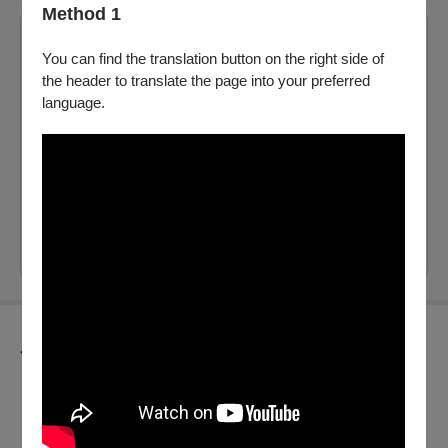
Method 1
2026/7/30 (四) - 2026/12/31 (四)
You can find the translation button on the right side of
非正式節目票券，請勿點選結帳購入
the header to translate the page into your preferred
language.
臺中國家歌劇院中劇院
提供電子票
剩：782
票價：
0
電腦配位
自行選位
節目介紹
※工程師專用，非正式節目票券，請勿點選結帳購入。
※工程師專用，非正式節目票券，請勿點選結帳購入。