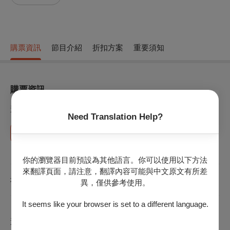
購票資訊
節目介紹
折扣方案
重要須知
購票資訊
選擇場館
Need Translation Help?
臺中國家歌劇院中劇院
真理大學大禮拜堂
你的瀏覽器目前預設為其他語言。你可以使用以下方法
來翻譯頁面，請注意，翻譯內容可能與中文原文有所差
地圖
場館地址：臺中市西屯區惠來路二段101號
異，僅供參考使用。
It seems like your browser is set to a different language.
選擇場次