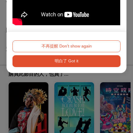
※工程師專用，非正式節目票券，請勿點選結帳購入。
查看
購取票須知
不再提醒 Don't show again
查看
退換須知
明白了 Got it
購買此節目的人，也買了...