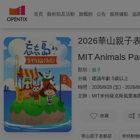
首頁
藝術節及活動
旗艦館
公告
服務據點
協
2026華山親
MIT Animals Par
類別：
親子
分級：
建議年齡 5歲以上
時間：
2026/8/28 (五) - 2026/8
主辦：
MIT米特薩克斯風重奏
收藏
華山親子表藝節
米特動物