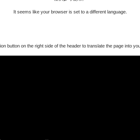
It seems like your browser is set to a different language.
｜演出中同步錄影
ion button on the right side of the header to translate the page into y
演出中同步錄影