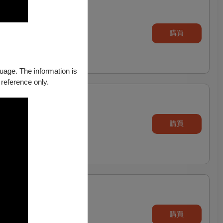
購買
guage. The information is
 reference only.
購買
購買