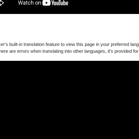
｜演出中同步錄影
's built-in translation feature to view this page in your preferred lan
there are errors when translating into other languages, it’s provided for
演出中同步錄影
｜演出中同步錄影