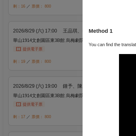
剩：16
／
票價：
800
Method 1
2026/8/29 (六) 17:00
王品琪、李玟昕、林吳寰、陳彥均
華山1914文創園區東3B館 烏梅劇院
You can find the translat
提供電子票
剩：19
／
票價：
800
2026/8/29 (六) 19:00
鍾予、陳欣妤、王宥鈞、彭禹倫｜
華山1914文創園區東3B館 烏梅劇院
提供電子票
剩：17
／
票價：
800