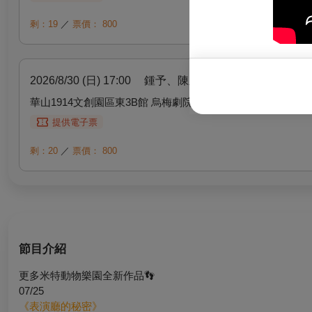
剩：19
／
票價：
800
2026/8/30 (日) 17:00
鍾予、陳欣妤、王宥鈞、彭禹倫｜
華山1914文創園區東3B館 烏梅劇院
提供電子票
剩：20
／
票價：
800
節目介紹
更多米特動物樂園全新作品👣
07/25
《表演廳的秘密》