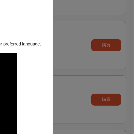
our preferred language.
購買
購買