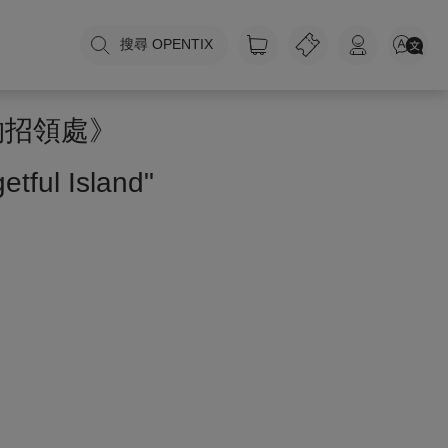
搜尋 OPENTIX
物招領處》
tful Island"