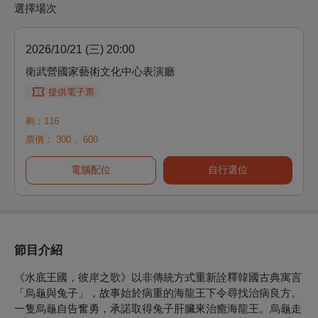
選擇場次
2026/10/21 (三) 20:00
衛武營國家藝術文化中心表演廳
提供電子票
剩：116
票價：
300
、
600
電腦配位
自行選位
節目介紹
《水底王國，彼岸之歌》以非傳統方式重新詮釋韓國古典寓言
「烏龜與兔子」，故事始於病重的海龍王下令尋找治病良方。
一隻烏龜自告奮勇，承諾取得兔子肝臟來治癒海龍王。烏龜走