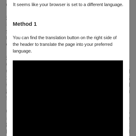
It seems like your browser is set to a different language.
understanding.
演出人員名單
Method 1
導演：文壽浩／盤索里演出者：盧恩實／大提琴：四家卯大／
燈光設計：朴惠琳
You can find the translation button on the right side of
Director: Suho MOON / Pansori performer: Eunsil NOH /
the header to translate the page into your preferred
Cellist: Udai SHIKA / Lighting designer: Hyerim PARK
language.
演出團隊介紹
韓國木聲劇團
韓國木聲劇團由操偶師、導演及藝術家文壽浩於 2011 年創
立，立基於韓國，專精於偶戲、舞台藝術，以及韓國傳統吟唱
藝術「盤索里（판소리）」。劇團力求發展永續且生動的戲劇
語言，結合傳統藝術與當代元素，為觀眾帶來兩者中最精彩的
部分。
韓國木聲劇團融合捷克偶戲和韓國盤索里的精髓，擴展其傳統
表演語彙，不再依賴語言，而是強化物件與聲音的表現，成功
跨越語言障礙巡演國際。因此，韓國木聲劇團的作品不僅在韓
國國內演出，更將現代化的盤索里推廣至捷克、英國、紐西蘭