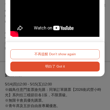
Thanks to that, Moksung performances have been enjoyed not
only in South Korea, but also abroad – in the Czech Republic,
the United Kingdom, or in New Zealand, promoting a
modernized version of pansori internationally.
Apart from the above-mentioned,Moksung's performances are
characterized by distinctive scenography and hand-made
stage design, which touch the hearts of the audience no matter
their age.
不再提醒 Don't show again
明白了 Got it
折扣方案
5/14(
四)12:00 - 5/15(五)12:00
※鐵鳥任意門套票搶先購：同筆訂單購票【2026衛武營小時
光】系列任三檔節目各1張，不限票級。
※無限卡會員優先購票。
※青年席及五折自由座專屬優惠。