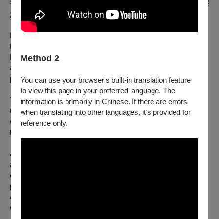
等國際舞台，其表演以獨特的舞台美學以及手工製作著稱，深
深觸動不同世代的觀眾。
MOKSUNG THEATRE COMPANY
Established in 2011 by puppeteer, director, and artist Suho
MOON, Moksung is a South Korea-based theater company of
Method 2
artists specializing in puppetry, stage art, and the Korean
performing style "pansori" .
You can use your browser's built-in translation feature
to view this page in your preferred language. The
The company seeks to develop sustainable and vibrant
information is primarily in Chinese. If there are errors
theatrical language that combines traditional performing arts
when translating into other languages, it’s provided for
with contemporary influences, offering its audience the best of
reference only.
both worlds.
Along with the exploration of the essence of Czech puppetry
and Korean pansori, Moksung has expanded its traditional
expressions and overcome the linguistic barriers of overseas
performances through performances that speak more to the
audience through objects and voice rather than through the
words.