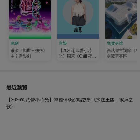
戲劇
音樂
免費身障
躍演《勸世三姊妹》
【2026衛武營小時
衛武營主辦節目免
中文音樂劇
光】周蕙《Chill 夜》
身障票專區
——爵士之夜
最近瀏覽
【2026衛武營小時光】韓國傳統說唱故事《水底王國，彼岸之
歌》