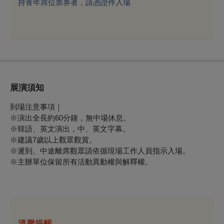
持青年席位票券者，請憑證件入場
展演須知
到場注意事項｜
※演出全長約60分鐘，無中場休息。
※
韓語、英文演出
，中、英文字幕。
※建議7歲以上觀眾觀賞。
※
遲到、中途離席觀眾請依循現場工作人員指示入場。
※
主辦單位保留所有活動異動權與解釋權。
溫馨提醒