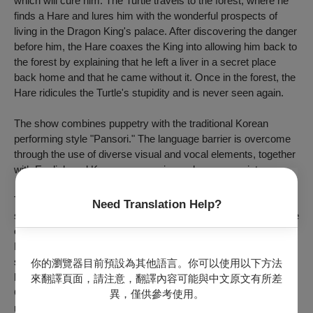
which will cure him. The Turtle travels to the forest, where he
finds a Hare and lures him with the wonderful prospects of
living in the Dragon King's palace. After discovering the danger
before him, the Hare coaxes the King into allowing him back to
the forest by explaining that he left a liver in a secret place
back home and that he came without it. Once in the forest, the
Hare ridicules the Turtle's stupidity and is never seen again.
The show combines puppetry with the traditional Korean
performing style "Pansori." The language barrier is overcome
through the use of diverse visual and vocal elements, together
with English and Korean expressions when appropriate.
This production is adapted from
Sugungga
, one of the five
Need Translation Help?
surviving classic Pansori repertoires. The title " The Other Side
of the World" suggests the stark contrast between land (the
Hare) and the ocean (the Dragon King and the Turtle),
symbolizing two fundamentally different worldviews and social
你的瀏覽器目前預設為其他語言。你可以使用以下方法
hierarchies. Through the interpretation of Moksung Theatre
來翻譯頁面，請注意，翻譯內容可能與中文原文有所差
Company, this traditional fable is transformed into a modern
異，僅供參考使用。
reflection on overcoming prejudice and seeking mutual