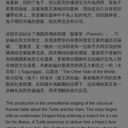
進森林，找到了兔子，並以龍宮的優渥生活作為誘餌。當兔子
察覺危險後，說服海龍王讓牠回到森林，理由是自己沒有把肝
臟帶在身上，而是藏在森林中不為人知的地方。回到森林後，
兔子嘲笑烏龜的愚蠢，從此再也沒有出現。
這部作品結合了偶戲與傳統韓國「盤索里（Pansori）」，巧
妙融合英文與韓文，並透過豐富的視覺與聲音元素跨越語言隔
閡。「盤索里」是一種由一位演唱者與一位鼓手共同呈現的韓
國傳統音樂敘事流派。因其獨特的藝術價值，盤索里不僅被列
為韓國國家無形文化遺產，更被聯合國教科文組織評定為人類
非物質文化遺產。本劇改編自盤索里經典五大劇目之一的《水
宮歌》( Sugungga)，以題名「The Other Side of the World」
暗示陸地（兔子）與海洋（龍王與烏龜）兩者截然不同的世界
觀與社會階層。在韓國木偶劇團的詮釋下，這段傳統寓言進一
步轉化為對跨越偏見、尋求理解的當代反思。
This production is the untraditional staging of the classical
Korean fable about the Turtle and the Hare. The story begins
with an underwater Dragon King ordering a search for a cure
for his illness. A Turtle promises to deliver him a Hare's liver