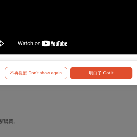
障礙手冊，陪同者與身障者需同時入場
不再提醒 Don't show again
明白了 Got it
新購買。