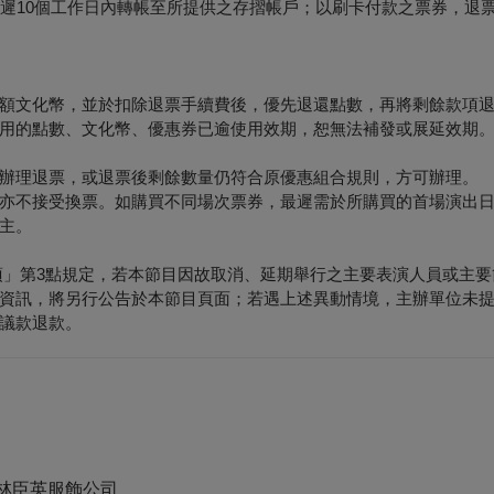
最遲10個工作日內轉帳至所提供之存摺帳戶；以刷卡付款之票券，退
額文化幣，並於扣除退票手續費後，優先退還點數，再將剩餘款項
用的點數、文化幣、優惠券已逾使用效期，恕無法補發或展延效期
辦理退票，或退票後剩餘數量仍符合原優惠組合規則，方可辦理。
亦不接受換票。如購買不同場次票券，最遲需於所購買的首場演出日
主。
項」第3點規定，若本節目因故取消、延期舉行之主要表演人員或主要
資訊，將另行公告於本節目頁面；若遇上述異動情境，主辦單位未
議款退款。
林臣英服飾公司