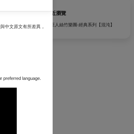
2004年由學校
，亦獲得李光華先
最近瀏覽
小巨人絲竹樂團-經典系列【混沌】
能與中文原文有所差異，
時，鄧樂亦活躍
代裝置歌劇《驚
節藝術展演、新加
our preferred language.
開始學習揚琴；
師習藝，打下扎
鮮明而獨特的藝
多重可能性，進
創新精神。其重
奏曲《奇異的恩
的藝術修養與動