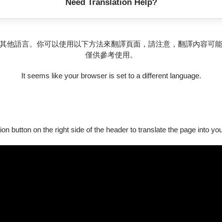
年升入中央音樂學院附中，2001年以優异成績考入中央音樂學院本科。
Need Translation Help?
院文學碩士學位(演奏與教學)。師從著名教育家、演奏家張强教授
質》。
其他語言。你可以使用以下方法來翻譯頁面，請注意，翻譯內容可
院琵琶導師；澳門大學樂隊琵琶導師；理工學院專業琵琶導師。
僅供參考使用。
、領奏，錄製了多套影音資料，包括《春江花月夜》等琵琶名曲。同
團合作演出，與臺灣"琵琶雅集"合作演出，與紐約藝術家共同出演現
It seems like your browser is set to a different language.
參與東亞文化之都宣傳片的影音錄製。鄧樂亦應邀出席樂通天下國風音樂
被載入"華樂大典琵琶篇"中。
ion button on the right side of the header to translate the page into y
樂學系碩士班，主修揚琴。自幼展露對音樂的熱忱並加入學校國樂團
求學期間亦副修打擊樂，啟蒙於謝從馨老師，後隨廖倚苹與陳俊庭老
藝術，致力於提升該樂器在國內外的影響力。
，音色溫潤雅致，能運用細膩的音色變化與情感詮釋，賦予每首作品
界嘗試，將音樂與戲劇、舞蹈、多媒體等元素結合，拓展揚琴表演的
積極參與當代音樂作
品的創作與首演，展現出非凡的音樂詮釋力與
揚琴協奏曲《狂想曲》、揚琴協奏版《油紙傘下的回憶》、揚琴獨
等。曾舉辦多場個人獨奏音樂會，演出廣獲好評，充分展現其深厚