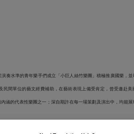
專業演奏水準的青年樂手們成立「小巨人絲竹樂團」積極推廣國樂，
府及民間單位的藝文經費補助，在藝術表現上備受肯定，曾受邀赴美
術內涵的代表性樂團之一；深自期許在每一場策劃及演出中，均能展
與澳門演藝學院、澳門理工學院音樂、澳門大學。