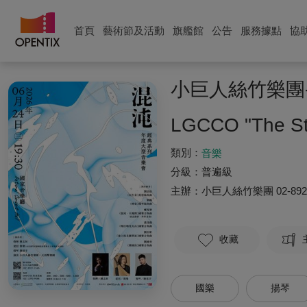
首頁
藝術節及活動
旗艦館
公告
服務據點
協
小巨人絲竹樂團
LGCCO "The Str
類別：
音樂
分級：
普遍級
主辦：
小巨人絲竹樂團
02-89
收藏
國樂
揚琴