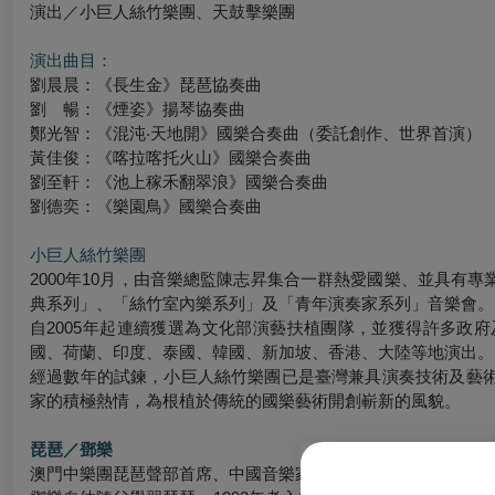
演出／小巨人絲竹樂團、天鼓擊樂團
演出曲目：
劉晨晨：《長生金》琵琶協奏曲
劉 暢：《煙姿》揚琴協奏曲
鄭光智：《混沌‧天地開》國樂合奏曲（委託創作、世界首演）
黃佳俊：《喀拉喀托火山》國樂合奏曲
劉至軒：《池上稼禾翻翠浪》國樂合奏曲
劉德奕：《樂園鳥》國樂合奏曲
小巨人絲竹樂團
2000年10月，由音樂總監陳志昇集合一群熱愛國樂、並具有
典系列」、「絲竹室內樂系列」及「青年演奏家系列」音樂會。
自2005年起連續獲選為文化部演藝扶植團隊，並獲得許多政
國、荷蘭、印度、泰國、韓國、新加坡、香港、大陸等地演出。
經過數年的試鍊，小巨人絲竹樂團已是臺灣兼具演奏技術及藝
家的積極熱情，為根植於傳統的國樂藝術開創嶄新的風貌。
琵琶／鄧樂
澳門中樂團琵琶聲部首席、中國音樂家協會琵琶協會理事，任教