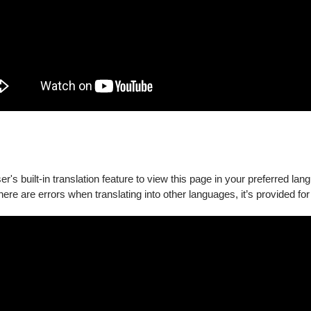
新之間尋求完美平衡。他的演奏融情入境、細膩動人，透過極具層次
觸角，為揚琴音樂注入新生命，也為臺灣與國際音樂舞臺貢獻獨特
上海音樂學院，師從王建民教授，創作涵蓋西洋管弦樂、國樂合奏
曲獎「最佳編曲獎」、中國音協「百年迴響，中華逐夢」室內樂作品第
族音樂與當代聲響，在民族語匯與世界文化之間建立連結，兼具傳
's built-in translation feature to view this page in your preferred lan
there are errors when translating into other languages, it’s provided for
林臣英服飾公司