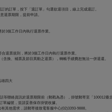
要退訂的訂單，按下「退訂單」勾選欲退項目，線上完成退訂。
必留意退票期限，提前申請。
將於3個工作日內執行退票作業。
符合退票規則，將於3個工作日內執行退票作業。
形（含換、補票及節目異動之退票），轉帳手續費恕無法一併退還。
高雄四大
等聯絡資訊於退票期限前（郵戳為憑），掛號郵寄至「100012臺
票面之訂單編號，並請妥善保存掛號收據。
他需求，請郵寄後致電客服中心(02)3393-9888。