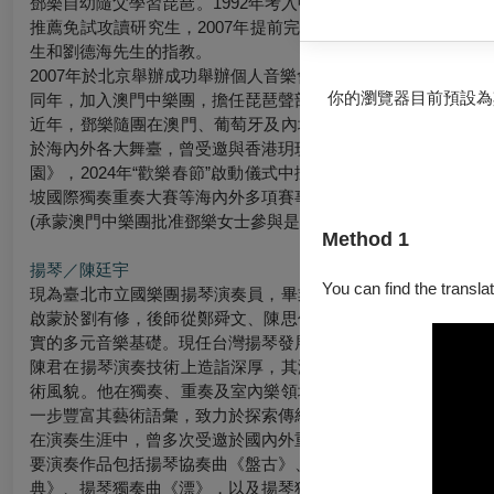
鄧樂自幼隨父學習琵琶。1992年考入中央音樂學院附小，1995
推薦免試攻讀研究生，2007年提前完成學業，獲得中央音樂學
生和劉德海先生的指教。
2007年於北京舉辦成功舉辦個人音樂會，並錄製出版DVD《氣
你的瀏覽器目前預設為
同年，加入澳門中樂團，擔任琵琶聲部首席，並擔任澳門演藝學
近年，鄧樂隨團在澳門、葡萄牙及內地衆多音樂節中擔任協奏
於海內外各大舞臺，曾受邀與香港玥玥團合作演出，與香港創樂
園》，2024年“歡樂春節”啟動儀式中擔任協奏。2025年
坡國際獨奏重奏大賽等海內外多項賽事評審及宣傳活動。其簡歷
(承蒙澳門中樂團批准鄧樂女士參與是次活動)
Method 1
揚琴／陳廷宇
You can find the translat
現為臺北市立國樂團揚琴演奏員，畢業於中國文化大學中國音
啟蒙於劉有修，後師從鄭舜文、陳思伃老師，技藝日臻成熟。
實的多元音樂基礎。現任台灣揚琴發展協會理事，積極推廣揚琴
陳君在揚琴演奏技術上造詣深厚，其演奏風格以沉穩內斂見長
術風貌。他在獨奏、重奏及室內樂領域均表現出色，並勇於跨
一步豐富其藝術語彙，致力於探索傳統與現代音樂的共融之道。
在演奏生涯中，曾多次受邀於國內外重要音樂會中登臺演出；亦
要演奏作品包括揚琴協奏曲《盤古》、揚琴協奏曲《鳳點頭》、
典》、揚琴獨奏曲《漂》，以及揚琴獨奏曲《寫給台灣的情歌》