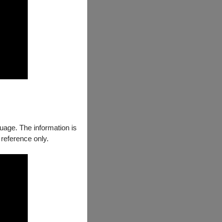
的情感表現力，
而深遠的藝術聲
、協奏曲與室內
一名、新加坡國
統本體性與現代
guage. The information is
 reference only.