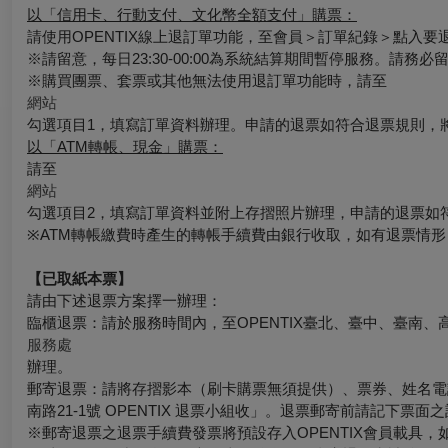
以「信用卡、行動支付、文化幣全額支付」購票：
請使用OPENTIX線上退訂單功能，至會員＞訂單紀錄＞點入
※請留意，每日23:30-00:00為系統結算期間暫停服務。請務
※購買團票、套票或其他無法使用退訂單功能時，請至
網站
勾選項目1，填寫訂單資料辦理。申請的退票如符合退票規則，
以「ATM轉帳、現金」購票：
請至
網站
勾選項目2，填寫訂單資料並附上存摺照片辦理，申請的退票如
※ATM轉帳繳費時產生的轉帳手續費由銀行收取，如有退票情
【已取紙本票】
請由下述退票方案擇一辦理：
臨櫃退票：請於服務時間內，至OPENTIX臺北、臺中、臺南、
服務處
辦理。
郵寄退票：請將存摺影本（刷卡購票無須提供）、票券、姓名電話
南路21-1號 OPENTIX 退票小組收」。退票郵寄前請記下
※郵寄退票之退票手續費發票將預設存入OPENTIX會員載具，如有其