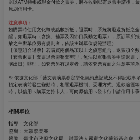
※以ATM轉帳或現金付款之票券，將在收到郵寄退票申請後，
原刷信用卡。
注意事項：
如購票時使用文化幣或點數折抵，退票時，系統將退還折抵之全
醒，如退票時（含換、補票及因節目異動之退票），原訂單所抵
放之主辦單位另有規劃者，依該主辦單位規範辦理）
【優惠組合退票】若購買兩個品項以上之優惠組合，退票須全數
【套票退票】套票退票需整套辦理，無法以單張票券申請退票，
演出日）辦理，如套票另有規定者，請依套票頁面之注意事項為
※ 依據文化部「藝文表演票券定型化契約應記載及不得記載事
預定表演前發生變動時，相關退票機制、受理方式、退款途徑等
時，以信用卡購票之持卡人，可向原信用卡發卡行申請信用卡爭
相關單位
指導：文化部
協辦：天鼓擊樂團
贊助：臺北市政府文化局、財團法人國家文化藝術基金會、