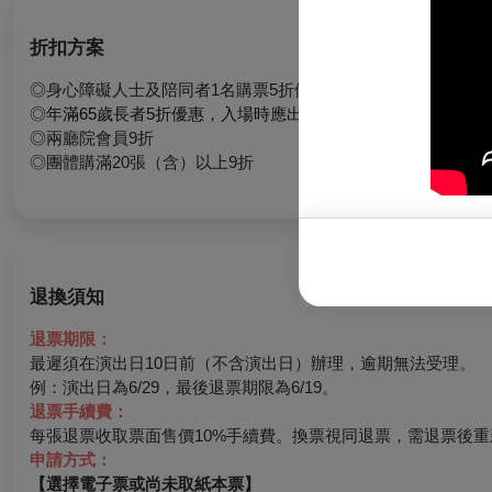
折扣方案
◎身心障礙人士及陪同者1名購票5折優待，入場時應出示身心
◎
年滿65歲長者5折優惠，入場時應出示證件
◎兩廳院會員9折
◎團體購滿20張（含）以上9折
退換須知
退票期限：
最遲須在演出日10日前（不含演出日）辦理，逾期無法受理。
例：演出日為6/29，最後退票期限為6/19。
退票手續費：
每張退票收取票面售價10%手續費。換票視同退票，需退票後重
申請方式：
【選擇電子票或尚未取紙本票】