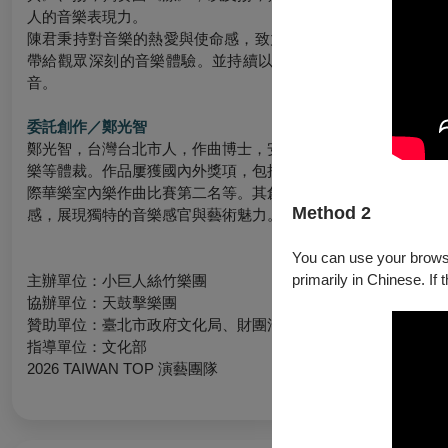
人的音樂表現力。
陳君秉持對音樂的熱愛與使命感，致力於揚琴藝術的傳統與創
帶給觀眾深刻的音樂體驗。並持續以開闊的視野與豐富的藝術
音。
委託創作／鄭光智
鄭光智，台灣台北市人，作曲博士，安慶師範大學講師。畢業於
樂等體裁。作品屢獲國內外獎項，包括2024年第35屆傳藝金
際華樂室內樂作曲比賽第二名等。其創作擅長融合傳統元素、民
Method 2
感，展現獨特的音樂感官與藝術魅力。
You can use your browser
primarily in Chinese. If 
主辦單位：小巨人絲竹樂團
協辦單位：天鼓擊樂團
贊助單位：臺北市政府文化局、財團法人國家文化藝術基金會
、
指導單位：文化部
2026 TAIWAN TOP 演藝團隊