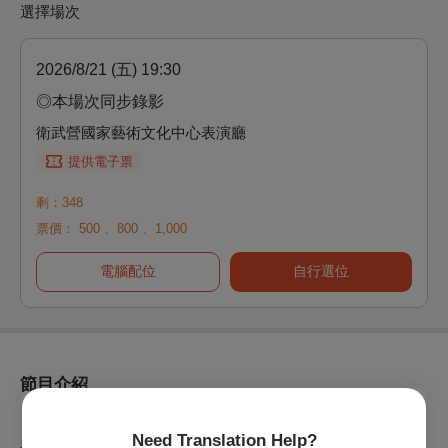
選擇場次
2026/8/21 (五) 19:30
◎本場次同步錄影
衛武營國家藝術文化中心表演廳
提供電子票
剩：348
票價：
500
、
800
、
1,000
電腦配位
自行選位
節目介紹
《Da Capo 跨世代室內樂音樂會：交響縮影》邀集音樂節師資
Need Translation Help?
與甄選新秀同台共演，以精緻室內樂編制，展開如交響般寬廣