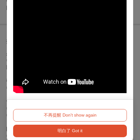
張詠馨、陳宣妤｜VIOLA
陳世霖、陳昱翰｜CELLO
折扣方案
身心障礙優惠
◎身心障礙人士及陪同者1名購票5折優待，入場時應出示身心
障礙手冊，陪同者與身障者需同時入場。
敬老優惠
◎65歲以上年長者購票可享5折優惠，入場時請出示證件。
會員優惠
◎兩廳院付費會員9折、免費會員(廳院青)9折
不再提醒 Don't show again
◎衛武營付費會員9折
限時早鳥與學生優惠
明白了 Got it
◎早鳥票：08/11前購票，享75折優惠