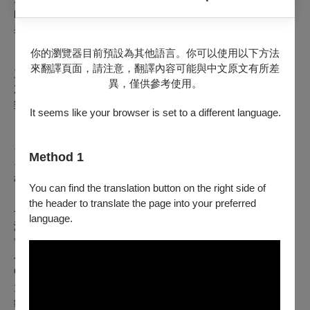
的音色、結構與情感張力，呈現跨世代音樂對話的細膩、傳承
與共鳴。
你的瀏覽器目前預設為其他語言。你可以使用以下方法
本場音樂會以不同編制的室內樂作品串聯，從雙鋼琴、鋼琴
來翻譯頁面，請注意，翻譯內容可能與中文原文有所差
三重奏到弦樂八重奏，帶領觀眾感受聲部之間的互動與音樂層
異，僅供參考使用。
次的變化。演出中亦將穿插簡短導聆與示範，讓觀眾更貼近音
樂家在舞台上的交流與選擇。
It seems like your browser is set to a different language.
下半場將由 Da Capo 音樂節師資與甄選新秀學員共同登
台，透過實際共演，展現不同世代音樂家之間的合作默契與舞
Method 1
台火花。邀請您走進現場，一同感受室內樂在對話之中展現的
張力與魅力。
You can find the translation button on the right side of
the header to translate the page into your preferred
⸻
language.
演出者
*2026年Da Capo 室內樂音樂節新秀學員
小提琴：李純欣、張庭碩、丁章媛
、陳柏文、尤子恩
中提琴：張詠馨、蔡弦修
、陳宣妤
大提琴：陳世霖、上地彩門、陳昱翰
鋼琴：盧易之、廖培鈞
、傅聖涵