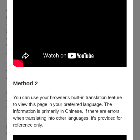
⸻
曲目
布拉姆斯：降 B 大調《海頓主題變奏曲》，作品 56b（雙鋼琴
版）
Johannes Brahms: Variations on a Theme by Haydn, Op. 56b
(for two pianos)
廖培均、傅聖涵｜PIANO
李元貞：鋼琴三重奏《雨黑黑》
Yuan-Chen Li: Piano Trio “Rain Noir Noir”
李純欣｜VIOLIN 盧易之｜PIANO 上地彩門｜CELLO
Method 2
巴克斯：G大調第一號弦樂四重奏，作品199
You can use your browser's built-in translation feature
Arnold Bax ：String Quartet No. 1 in G major, GP 199
to view this page in your preferred language. The
李純欣、陳柏文｜VIOLIN 蔡弦修｜VIOLA 陳昱翰｜CELLO
information is primarily in Chinese. If there are errors
when translating into other languages, it’s provided for
孟德爾頌：降 E 大調弦樂八重奏，作品 20
reference only.
Felix Mendelssohn: String Octet, Op. 20
張庭碩、丁章媛、陳柏文、尤子恩｜VIOLIN