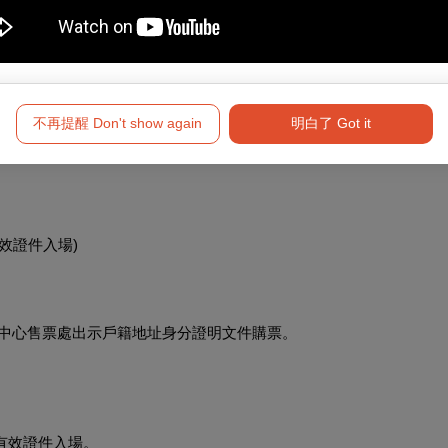
同者享
5
折優惠
(2
人需同時憑有效證件入場
)
不再提醒 Don't show again
明白了 Got it
效證件入場
)
中心售票處出示戶籍地址身分證明文件購票。
有效證件入場。