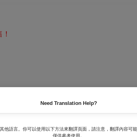
售！
研院院士王德威
Need Translation Help?
團持續「將新編戲演成傳統」的永續傳承精神，推出睽違十年的清
唐文華與京崑男神溫宇航繼去年《夢紅樓．乾隆與和珅》之後，再度
其他語言。你可以使用以下方法來翻譯頁面，請注意，翻譯內容可
僅供參考使用。
、角力的過程，是國光為唐文華、溫宇航量身定做的代表作，風格雄