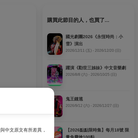
購買此節目的人，也買了...
國光劇團2026《永恆時尚：小
雪》演出
2026/12/11 (五) - 2026/12/20 (日)
躍演《勸世三姊妹》中文音樂劇
2026/8/8 (六) - 2026/10/25 (日)
鬼王鍾馗
2026/9/12 (六) - 2026/12/27 (日)
宮三部曲之《康
於舞台上互猜心
能與中文原文有所差異，
【2026點點限時集】每月18號 限
渾豪放、陽剛霸
量免費搶100點