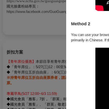
https://www.ncfta.gov.tw/guoguangopera_71.html
國光臉書粉絲專頁：
https://www.facebook.com/GuoGuangOperaCompanytw
Method 2
You can use your browser
primarily in Chinese. If 
折扣方案
【青年席位優惠】
本節目享有青年席位專屬優惠於
OPENTIX
網
◆「青年席位」：
5/27(
三
)12
：
00
至
9/12(
日
)23
：
59
推出，以
300
◆「青年席位五折自由座」：
6/3(
三
)12
：
00
起，不限票區享
5
折
※持青年席位五折自由座票券者，請憑證件（身分證或健保卡）
票。
專屬早鳥
(5/27 12:00~6/3 11:59)
◆國光會員「雅客」
7
折，「群英」
8
折
◆國光會員「雅客」、「群英」敬老票：
65
歲以上長者享
5
折優