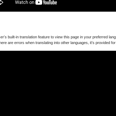
's built-in translation feature to view this page in your preferred lan
there are errors when translating into other languages, it’s provided for
站與
App
只要折抵文化幣
100
點就可享有超值優惠價，售完為止：
元
(
原價
1200
元
)
購買專屬席位。
優惠。
入場，如無法出示相符證件之觀眾，節目演出現場將不開放入場、
惠，進場需出示有效證件