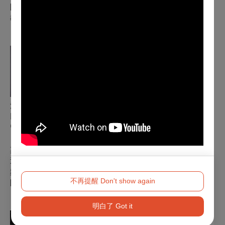
團、臺東回響樂團及無聲室內樂等團員。除展演外亦致力音樂
教育，現任教於雙十國中與清水國小音樂班。
法國號
｜
溫郁盈
以第一名畢業於東吳大學，獲美國波士頓大學銅管演奏碩士。
留美期間曾任室內樂助教並活躍於各類樂團。
其演出足跡遍及歐亞，曾隨長榮交響樂團、樂興之時等赴海外
巡演，亦曾任國家交響樂團協演人員。近年致力於室內樂，並
頻繁參與臺南市交響樂團、對位室內樂團及台灣藝術家交響樂
不再提醒 Don't show again
團等演出。
明白了 Got it