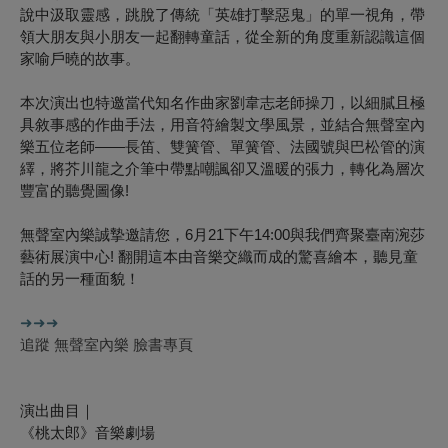
說中汲取靈感，跳脫了傳統「英雄打擊惡鬼」的單一視角，帶
領大朋友與小朋友一起翻轉童話，從全新的角度重新認識這個
家喻戶曉的故事。
本次演出也特邀當代知名作曲家劉韋志老師操刀，以細膩且極
具敘事感的作曲手法，用音符繪製文學風景，並結合無聲室內
樂五位老師——長笛、雙簧管、單簧管、法國號與巴松管的演
繹，將芥川龍之介筆中帶點嘲諷卻又溫暖的張力，轉化為層次
豐富的聽覺圖像!
無聲室內樂誠摯邀請您，6月21下午14:00與我們齊聚臺南涴莎
藝術展演中心! 翻開這本由音樂交織而成的驚喜繪本，聽見童
話的另一種面貌！
➜➜➜
追蹤 無聲室內樂 臉書專頁
演出曲目｜
《桃太郎》音樂劇場