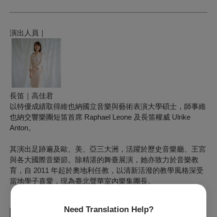
演出人員｜
長
笛
｜
高佳君
以特優成績取得維也納國立音樂與藝術表演大學碩士，師事維
也納交響樂團短笛首席 Raphael Leone 及長笛權威 Ulrike
Anton。
其演出足跡遍及歐、美、亞三大洲，活躍於歷史音樂廳、王宮
與各大國際音樂節。除精湛的舞臺展演，她亦致力於音樂教
育，自 2011 年起於奧地利任教，以清新活潑的教學風格深受
當地學子喜愛，現為臺北聲華室內樂集團長。
Need Translation Help?