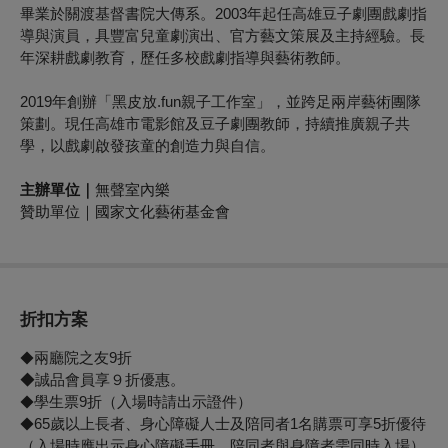
畢業於關渡基督書院大傳系。2003年起任高雄豆子劇團戲劇指
導與演員，具豐富兒童劇演出、官方藝文策展及主持經驗。長
年深耕戲劇教育，歷任多校戲劇指導與藝術教師。
2019年創辦「黑皮放.fun親子工作室」，並跨足兩岸藝術團隊
策劃。現任高雄市電影館及豆子劇團教師，持續推廣親子共
學，以戲劇啟發孩童的創造力與自信。
主辦單位｜
無聲室內樂
贊助單位｜
國家文化藝術基金會
折扣方案
兩廳院之友9折
◆
◆誠品會員享９折優惠。
學生票9折（入場時請出示證件）
◆
65歲以上長者、身心障礙人士及陪同者1名購票可享5折優待
◆
（入場時應出示身心障礙手冊，陪同者與身障者需同時入場）