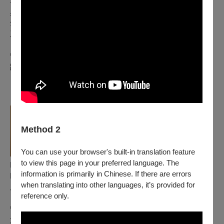
單簧管
｜
王冠傑
具維也納演奏家文憑，並以最高成績獲瑞士伯恩藝術大學碩
士，師從現代樂名家 Ernesto Molinari，現攻讀輔仁大學音樂
系博士。
留學期間曾獲室內樂首獎，深耕當代音樂與跨域展演。演出足
跡遍及法、義、荷等國際音樂節，並曾獲全額獎學金受邀擔任
日本霧島節慶管弦樂團樂手，具備深厚的國際展演實力。
Method 2
You can use your browser's built-in translation feature
to view this page in your preferred language. The
巴松管
｜
歐易欣
information is primarily in Chinese. If there are errors
巴松管演奏家。臺藝大畢業後赴德深造，師承柏林喜歌劇院首
when translating into other languages, it’s provided for
席等，2017 年獲羅斯托克
音樂暨戲劇學院管弦樂演奏碩士。
reference only.
留德期間曾任北德交響樂團實習團員並赴俄交流。返臺後活躍
於交響樂與木管室內樂領域，現為 NTSO 臺灣青年交響樂