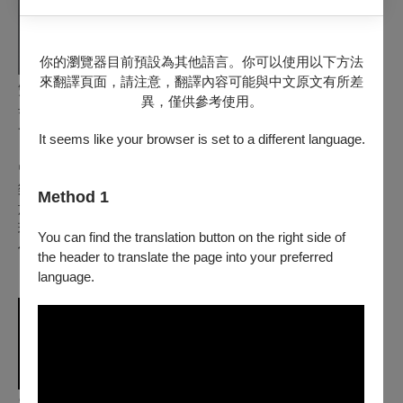
你的瀏覽器目前預設為其他語言。你可以使用以下方法
來翻譯頁面，請注意，翻譯內容可能與中文原文有所差
雙簧管
｜
鍾筱萱
異，僅供參考使用。
畢業於中山大學音樂系，赴歐深造獲法國瑪爾梅森音樂院全體
一致通過獎、瑞士日內瓦音樂院樂團音樂家碩士。
It seems like your browser is set to a different language.
曾獲巴黎 U.F.A.M 比賽雙簧管第二名，並隨日內瓦 Sinfonietta
樂團赴義大利巡演。歸國後深耕木管室內樂與當代音樂，致力
Method 1
於臺南在地音樂教育，於永福國小、大成國中等多所學校音樂
班與管弦樂團任教。現為衛武營當代樂團雙簧管演奏員，並曾
You can find the translation button on the right side of
任國家交響樂團協演人員。
the header to translate the page into your preferred
language.