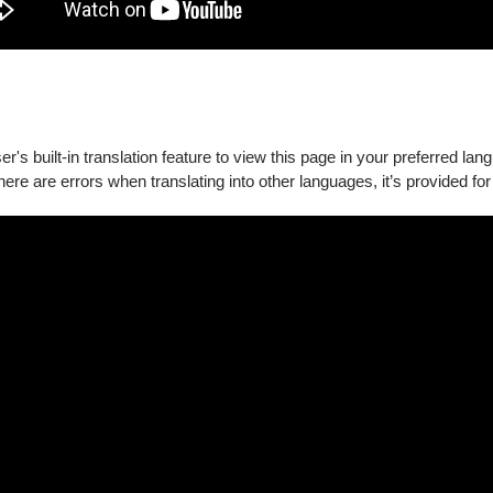
's built-in translation feature to view this page in your preferred lan
there are errors when translating into other languages, it’s provided for