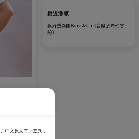
最近瀏覽
銅好重奏團BrassMen《音樂的奇幻冒
險》
坐著聽的音樂
能與中文原文有所差異，