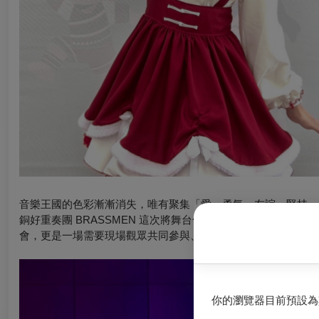
音樂王國的色彩漸漸消失，唯有聚集
「愛、勇氣、友誼、堅持」
銅好重奏團 BRASSMEN 這次將舞台化作巨大的冒險地圖，特
會，更是一場需要現場觀眾共同參與、破解難關的沈浸式互動劇
你的瀏覽器目前預設為