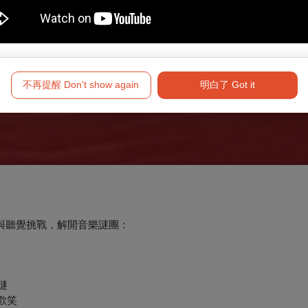
不再提醒 Don't show again
明白了 Got it
察與聽覺挑戰，解開音樂謎團：
謎
與歡笑