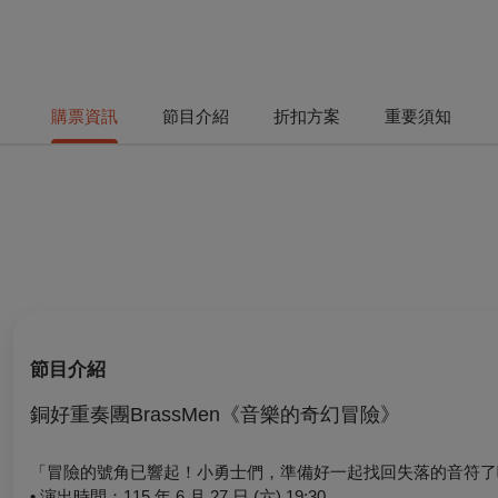
購票資訊
節目介紹
折扣方案
重要須知
節目介紹
銅好重奏團
BrassMen
《音樂的奇幻冒險》
「冒險的號角已響起！小勇士們，準備好一起找回失落的音符了
• 演出時間：115 年 6 月 27 日 (六) 19:30