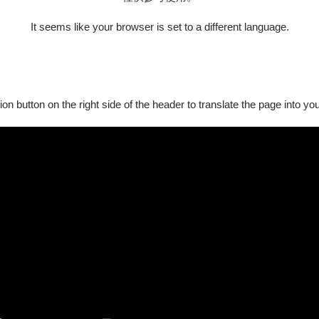
It seems like your browser is set to a different language.
ion button on the right side of the header to translate the page into y