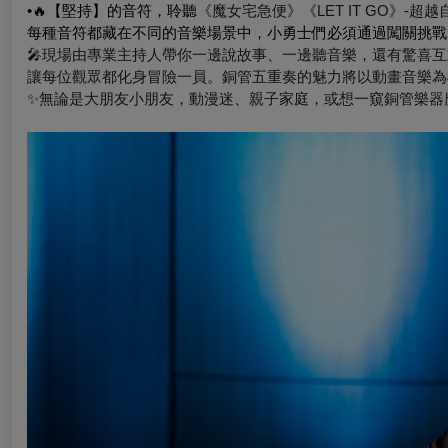
•
🔥
【堅持】的音符
，聆聽
《魔女宅急便》《
LET IT GO
》
-超越
每種音符都藏在不同的音樂場景中，小勇士們必須通過闖關挑戰
🎤
現場由專業主持人帶你一邊說故事、一邊聽音樂，還有驚喜互
讓每位觀眾都化身冒險一員。銅管五重奏的魅力將以動畫音樂為
✨
無論是大朋友小朋友，動漫迷、親子家庭，或想一窺銅管樂器