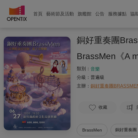
首頁
藝術節及活動
旗艦館
公告
服務據點
協
銅好重奏團Bra
BrassMen《A mu
類別：
音樂
分級：
普遍級
主辦：
銅好重奏團BRASSME
收藏
銅好重奏團
BrassMen