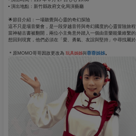
• 演出地點：新竹縣政府文化局演藝廳
🌟
節目介紹：一場聽覺與心靈的奇幻探險
這不只是場音樂會，是一段穿越音符與奇幻國度的心靈冒險旅
當神秘古書被翻開，兩位小主角意外踏入一個由音樂能量維繫的
想回到現實，他們必須在「愛、勇氣、友誼與堅持」中尋找屬於
＊原MOMO哥哥因故更改為
蓉蓉姊姊
。
玩具姊姊
與