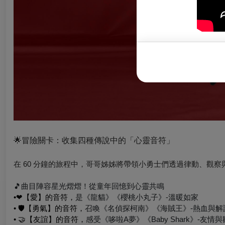
🌟
冒險關卡：收集四種傳說中的「心靈音符」
在 60 分鐘的旅程中，哥哥姊姊將帶領小勇士們透過律動、觀
🎵
曲目陣容星光熠熠！從童年回憶到心靈共鳴
•
❤
【愛】的音符
，
是
《龍貓》《櫻桃小丸子》
-溫暖如家
•
🛡
【勇氣】的音符
，
召喚
《名偵探柯南》《海賊王》
-熱血與解
•
🤝
【友誼】的音符
，
感受
《哆啦
A
夢》《
Baby Shark
》
-友情