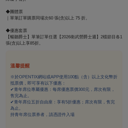
◆團體票
｜單筆訂單購票同場次60 張(含)以上 75 折。
◆優惠套票
【暢聽爵士】單筆訂單任選【2026衛武營爵士週】2檔節目各1
張(含)以上享85折。
溫馨提醒
※於OPENTIX網站或APP使用100點（含）以上文化幣折
抵票價，即可享有以下優惠：
✔
青年席位專屬優惠：每席優惠票價300元，席次有限，
售完為止。
✔
青年席位五折自由座：享有5折優惠；席次有限，售完
為止。
持青年席位票券者，請憑證件入場