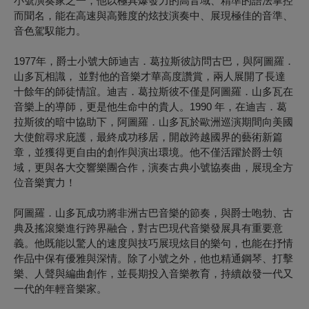
小號演奏家之一，他以極具爆發力的高音域、精準的語法掌控
而聞名，能在高速與高難度的炫技演奏中、展現極佳的音準、
音色駕馭能力。
1977年，爵士小號大師迪吉．葛拉斯彼訪問古巴，與阿圖羅．
山多瓦相識， 並對他的音樂才華高度讚賞，兩人展開了長達
十餘年的師徒情誼。迪吉．葛拉斯彼不僅是阿圖羅．山多瓦在
音樂上的導師，更是他生命中的貴人。1990 年，在迪吉．葛
拉斯彼的暗中協助下，阿圖羅．山多瓦於歐洲巡演期間向美國
大使館尋求庇護，最終成功移居，開啟跨越國界的藝術新篇
章，並獲得更自由的創作與演出環境。他不僅活躍於爵士領
域，更與各大交響樂團合作，演奏古典小號協奏曲，展現全方
位音樂實力！
阿圖羅．山多瓦成功將非洲古巴音樂的節奏，與爵士咆勃、古
典及搖滾樂進行跨界融合，對古巴現代音樂發展具有重要意
義。他既能以驚人的速度與技巧展現炫目的樂句，也能在抒情
作品中保有優雅與深情。除了小號之外，他也精通鋼琴、打擊
樂、人聲與編曲創作，並長期投入音樂教育，持續啟發一代又
一代的年輕音樂家。