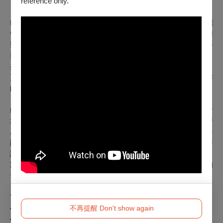
自身藝術造詣征服了全球數百萬聽眾。
reference only.
山多瓦被譽為當今世上最有活力的表演者之一，現場演奏極能
帶動氣氛。他曾多次在奧斯卡金像獎、葛萊美獎及告示牌音樂
獎的舞台上大放異彩，用那令人屏息的高超技巧與純粹的演奏
熱情震撼全場觀眾。他獲得的榮譽也與其傳奇地位完全相稱：
共獲得10座葛萊美獎（高達19次提名）、六座告示牌音樂獎，
更憑藉為由安迪．賈西亞主演的HBO電影《深情號角手》創作
的精彩配樂，一舉奪下艾美獎。
山多瓦被公認為歷史上最偉大的小號演奏家之一，他驚人的音
域、敏捷的轉換技巧和精準的控制力使他能夠以充滿力量與情
感的方式，精準詮釋最複雜細膩的樂段。他以其獨特的天賦將
爵士樂、古典樂和拉丁音樂傳統完美融合，創造出極具個人辨
識度的音樂語彙。除了演奏之外，他同時也是一位多產的作曲
家、編曲家和教育家，以其熱情和奉獻精神激勵一代又一代的
音樂人。
Trumpet│Arturo SANDOVAL
•2024 Kennedy Center Honoree
不再提醒 Don't show again
•Presidential Medal of Freedom recipient (President OBAMA)