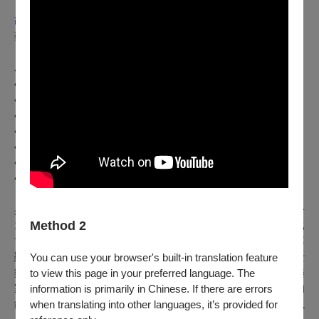
※音樂家利桑德羅．皮德爾、麥可．塔克因故無法參與本節目，
改由奧馬爾．瓦倫蘇埃拉、泰德 · 貝克演出。
藝術家介紹
小號│阿圖羅．山多瓦
•2024年甘迺迪中心榮譽獎
•由歐巴馬總統頒贈總統自由勳章
•十座葛萊美獎
•葛萊美終身成就獎
•艾美獎最佳作曲家
•六座告示牌音樂獎
•聖母大學名譽藝術博士
身為傳奇人物迪吉．葛拉斯彼的得意門生，阿圖羅．山多瓦於
Method 2
1949年11月6日出生在古巴的阿特米薩——剛好就在葛拉斯比
首度將拉丁元素注入美國爵士樂的兩年之後。山多瓦出身並不
顯赫，十二歲開始學習古典小號，沒過多久就徹底迷上了爵士
You can use your browser's built-in translation feature
樂的狂熱魅力。如今，他已成為當代最傑出且多才多藝的音樂
to view this page in your preferred language. The
家之一：他不但是小號與柔音號的頂尖大師，也是技藝精湛的
information is primarily in Chinese. If there are errors
鋼琴家、打擊樂手兼作曲家，更是一位勇於創新的音樂家，以
when translating into other languages, it’s provided for