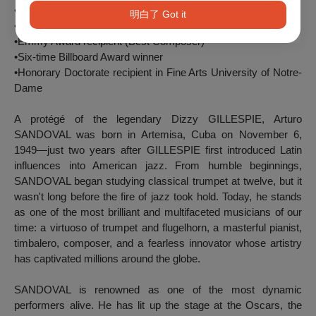
•10 time Grammy Award Winner
明白了 Got it
•Grammy's Lifetime Achievement Award
•Emmy Award recipient (Best Composer)
•Six-time Billboard Award winner
•Honorary Doctorate recipient in Fine Arts University of Notre-
Dame
A protégé of the legendary Dizzy GILLESPIE, Arturo
SANDOVAL was born in Artemisa, Cuba on November 6,
1949—just two years after GILLESPIE first introduced Latin
influences into American jazz. From humble beginnings,
SANDOVAL began studying classical trumpet at twelve, but it
wasn't long before the fire of jazz took hold. Today, he stands
as one of the most brilliant and multifaceted musicians of our
time: a virtuoso of trumpet and flugelhorn, a masterful pianist,
timbalero, composer, and a fearless innovator whose artistry
has captivated millions around the globe.
SANDOVAL is renowned as one of the most dynamic
performers alive. He has lit up the stage at the Oscars, the