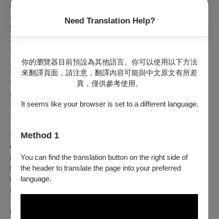
從古巴到世界舞台，阿圖羅・山多瓦如何以爵士樂重寫「自由」的
聲音 (GQ Taiwan )
Need Translation Help?
演出人員名單
小號｜阿圖羅．山多瓦、凱斯．菲亞拉
吉他
｜
威廉．布拉姆
貝斯
｜
馬克斯．傑爾
你的瀏覽器目前預設為其他語言。你可以使用以下方法
鼓
｜
丹尼爾．費爾德曼
來翻譯頁面，請注意，翻譯內容可能與中文原文有所差
打擊
｜奧托．山塔那塞利斯
異，僅供參考使用。
鋼琴
｜奧馬爾．瓦倫蘇埃拉
次中音薩克斯風
It seems like your browser is set to a different language.
｜泰德 · 貝克
上低音薩克斯風
｜
瑞．布斯塔曼特
Method 1
Trumpet
｜
Arturo SANDOVAL, Keith FIALA
Guitar
｜
William BRAHM
You can find the translation button on the right side of
Bass
｜
Maximilian GERL
the header to translate the page into your preferred
Drums
｜
Daniel FELDMAN
language.
Percussion
｜Otto SANTANA SELIS
Piano
｜Omar VALENZUELA
Tenor Saxophone
｜Tedd BAKER
Baritone Saxophone
｜
Larry BUSTAMANTE