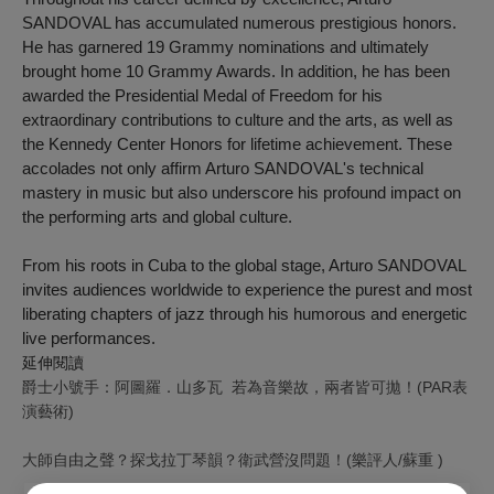
SANDOVAL has accumulated numerous prestigious honors.
He has garnered 19 Grammy nominations and ultimately
brought home 10 Grammy Awards. In addition, he has been
awarded the Presidential Medal of Freedom for his
extraordinary contributions to culture and the arts, as well as
the Kennedy Center Honors for lifetime achievement. These
accolades not only affirm Arturo SANDOVAL's technical
mastery in music but also underscore his profound impact on
the performing arts and global culture.
From his roots in Cuba to the global stage, Arturo SANDOVAL
invites audiences worldwide to experience the purest and most
liberating chapters of jazz through his humorous and energetic
live performances.
延伸閱讀
爵士小號手：阿圖羅．山多瓦 若為音樂故，兩者皆可拋！(PAR表
演藝術)
大師自由之聲？探戈拉丁琴韻？衛武營沒問題！(樂評人/蘇重 )