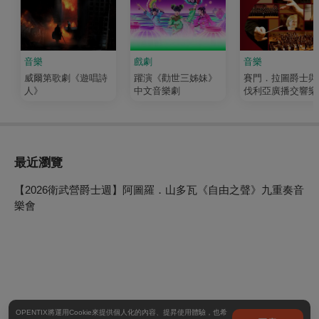
音樂
戲劇
音樂
威爾第歌劇《遊唱詩
躍演《勸世三姊妹》
賽門．拉圖爵士與
人》
中文音樂劇
伐利亞廣播交響樂
最近瀏覽
【2026衛武營爵士週】阿圖羅．山多瓦《自由之聲》九重奏音
樂會
OPENTIX將運用Cookie來提供個人化的內容、提昇使用體驗，也希