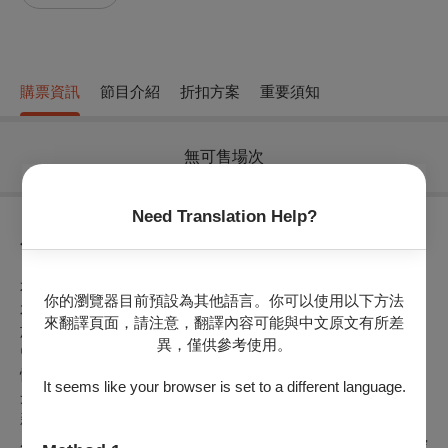
購票資訊
節目介紹
折扣方案
重要須知
無可售場次
Need Translation Help?
節目介紹
本次音樂會希望搭起一座溫暖的橋樑，邀請曾經一同揮灑汗
你的瀏覽器目前預設為其他語言。你可以使用以下方法
水、編織旋律的團員們，重拾塵封已久的樂器，再次在熟悉的
來翻譯頁面，請注意，翻譯內容可能與中文原文有所差
旋律中找回青春的悸動與純粹的熱愛。演出曲目特別挑選過去
異，僅供參考使用。
曾深受喜愛、或大家曾共同演出的經典管樂曲，讓音樂成為記
憶的鑰匙，引領我們一同回到那段歡笑與成長交織的美好時
It seems like your browser is set to a different language.
光。
新竹市立青少年管樂團
成立於1999年八月，26年來在大新竹地區深耕管樂演出、教學