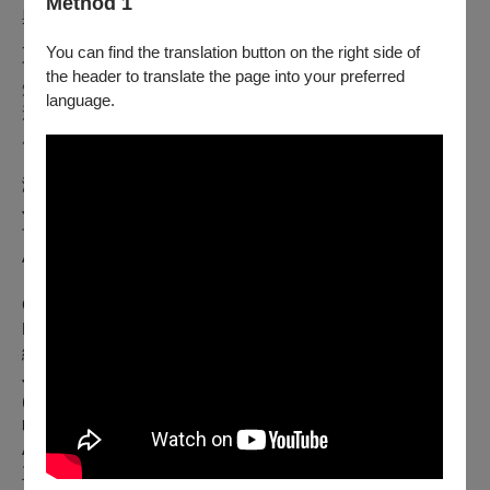
Method 1
與社區的互動，逐步培育出一批技巧精湛的管樂人才。本團團
員組成為新竹地區高中職、大專院校學生，以及愛好音樂之社
You can find the translation button on the right side of
會人士。除了每年定期兩次大型管樂演出活動，也參與過國際
the header to translate the page into your preferred
知名的音樂慶典，演出頗受好評。新竹市立青少年管樂團演出
language.
形式多元，同時相當注重團員演奏水準之提升。未來將繼續推
廣管樂文化，致力於音樂教育之深耕與普及。
演出曲目：
James Swearingen: CENTURIA
世紀頌
Amilicare Ponchielli: IL CONVEGNO (Arr. Diana Appler)
《相遇》雙豎笛協奏曲 單簧管：林蓉林筱倩
GUSTAV HOLST: SECOND SUITE for MILITARY BAND in F
MAJOR
給軍樂隊的第二組曲
John Williams: HARRY POTTER SYMPHONIC SUITE
(Robert. W. Smith)
哈利波特交響組曲：
Alfred Reed: EL CAMINO REAL
王者之道