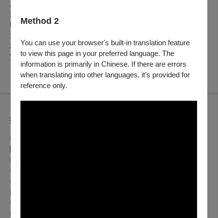
八木澤教司：眩い星座になるために
致耀眼星路
Method 2
DISNEY MEDLEY（Arr. 岩井直輔）
迪士尼組曲
You can use your browser's built-in translation feature
和泉宏隆：TAKARAJIMA（Arr. 真島俊夫）
to view this page in your preferred language. The
宝島
information is primarily in Chinese. If there are errors
when translating into other languages, it’s provided for
reference only.
折扣方案
◎身心障礙人士及陪同者1名購票5折優待，入場時應出示身心
障礙手冊，陪同者與身障者需同時入場
以下
最低票價不再折扣
◎65歲以上年長者購票可享5折優惠，入場時請出示證件
◎兩廳院付費會員9折、免費會員(廳院青)9折、新竹縣/市演藝
廳會員9折
◎學生、軍警8折
◎團票30張75折